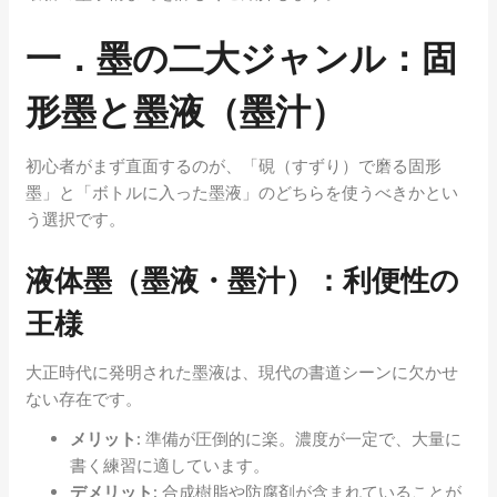
一．墨の二大ジャンル：固
形墨と墨液（墨汁）
初心者がまず直面するのが、「硯（すずり）で磨る固形
墨」と「ボトルに入った墨液」のどちらを使うべきかとい
う選択です。
液体墨（墨液・墨汁）：利便性の
王様
大正時代に発明された墨液は、現代の書道シーンに欠かせ
ない存在です。
メリット:
準備が圧倒的に楽。濃度が一定で、大量に
書く練習に適しています。
デメリット:
合成樹脂や防腐剤が含まれていることが