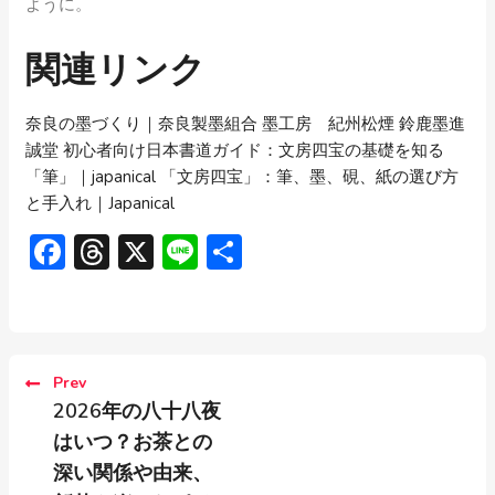
ように。
関連リンク
奈良の墨づくり｜奈良製墨組合
墨工房 紀州松煙
鈴鹿墨進
誠堂
初心者向け日本書道ガイド：文房四宝の基礎を知る
「筆」｜japanical
「文房四宝」：筆、墨、硯、紙の選び方
と手入れ
｜Japanical
Facebook
Threads
X
Line
共
有
Prev
2026年の八十八夜
はいつ？お茶との
深い関係や由来、