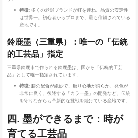
特徴:
多くの老舗ブランドが軒を連ね、品質の安定性
は世界一。初心者からプロまで、最も信頼されている
産地です。
鈴鹿墨（三重県）：唯一の「伝統
的工芸品」指定
三重県鈴鹿市で作られる鈴鹿墨は、国から「伝統的工芸
品」として唯一指定されています。
特徴:
膠の配合が絶妙で、磨り心地が滑らか。発色が
非常に良く、後述する「カラー墨」の開発など、伝統
を守りながらも革新的な挑戦を続けている産地です。
四. 墨ができるまで：時が
育てる工芸品