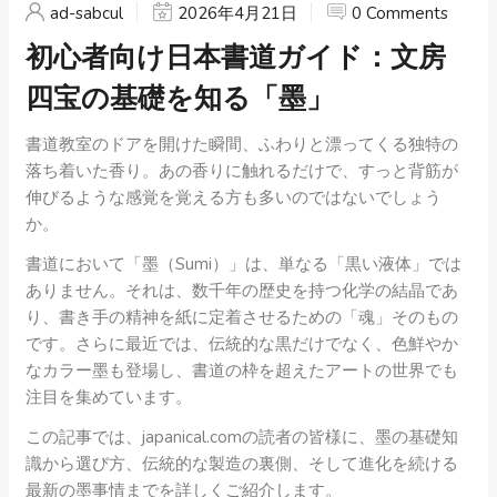
ad-sabcul
2026年4月21日
0 Comments
初心者向け日本書道ガイド：文房
四宝の基礎を知る「墨」
書道教室のドアを開けた瞬間、ふわりと漂ってくる独特の
落ち着いた香り。あの香りに触れるだけで、すっと背筋が
伸びるような感覚を覚える方も多いのではないでしょう
か。
書道において「墨（Sumi）」は、単なる「黒い液体」では
ありません。それは、数千年の歴史を持つ化学の結晶であ
り、書き手の精神を紙に定着させるための「魂」そのもの
です。さらに最近では、伝統的な黒だけでなく、色鮮やか
なカラー墨も登場し、書道の枠を超えたアートの世界でも
注目を集めています。
この記事では、japanical.comの読者の皆様に、墨の基礎知
識から選び方、伝統的な製造の裏側、そして進化を続ける
最新の墨事情までを詳しくご紹介します。