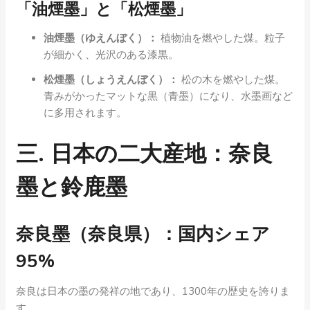
「油煙墨」と「松煙墨」
油煙墨（ゆえんぼく）：
植物油を燃やした煤。粒子
が細かく、光沢のある漆黒。
松煙墨（しょうえんぼく）：
松の木を燃やした煤。
青みがかったマットな黒（青墨）になり、水墨画など
に多用されます。
三. 日本の二大産地：奈良
墨と鈴鹿墨
奈良墨（奈良県）：国内シェア
95%
奈良は日本の墨の発祥の地であり、1300年の歴史を誇りま
す。