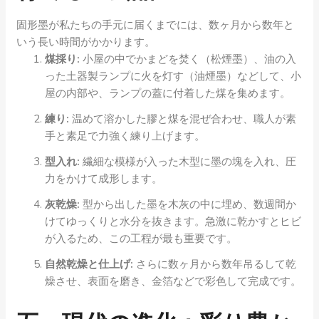
固形墨が私たちの手元に届くまでには、数ヶ月から数年と
いう長い時間がかかります。
煤採り:
小屋の中でかまどを焚く（松煙墨）、油の入
った土器製ランプに火を灯す（油煙墨）などして、小
屋の内部や、ランプの蓋に付着した煤を集めます。
練り:
温めて溶かした膠と煤を混ぜ合わせ、職人が素
手と素足で力強く練り上げます。
型入れ:
繊細な模様が入った木型に墨の塊を入れ、圧
力をかけて成形します。
灰乾燥:
型から出した墨を木灰の中に埋め、数週間か
けてゆっくりと水分を抜きます。急激に乾かすとヒビ
が入るため、この工程が最も重要です。
自然乾燥と仕上げ:
さらに数ヶ月から数年吊るして乾
燥させ、表面を磨き、金箔などで彩色して完成です。