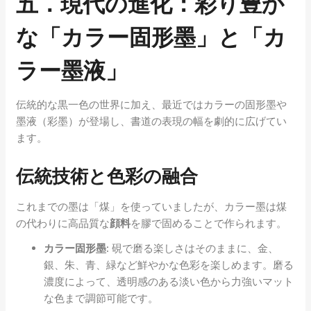
五．現代の進化：彩り豊か
な「カラー固形墨」と「カ
ラー墨液」
伝統的な黒一色の世界に加え、最近ではカラーの固形墨や
墨液（彩墨）が登場し、書道の表現の幅を劇的に広げてい
ます。
伝統技術と色彩の融合
これまでの墨は「煤」を使っていましたが、カラー墨は煤
の代わりに高品質な
顔料
を膠で固めることで作られます。
カラー固形墨:
硯で磨る楽しさはそのままに、金、
銀、朱、青、緑など鮮やかな色彩を楽しめます。磨る
濃度によって、透明感のある淡い色から力強いマット
な色まで調節可能です。