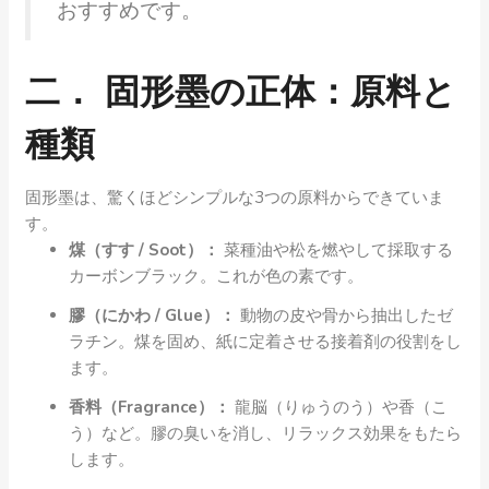
おすすめです。
二． 固形墨の正体：原料と
種類
固形墨は、驚くほどシンプルな3つの原料からできていま
す。
煤（すす / Soot）：
菜種油や松を燃やして採取する
カーボンブラック。これが色の素です。
膠（にかわ / Glue）：
動物の皮や骨から抽出したゼ
ラチン。煤を固め、紙に定着させる接着剤の役割をし
ます。
香料（Fragrance）：
龍脳（りゅうのう）や香（こ
う）など。膠の臭いを消し、リラックス効果をもたら
します。