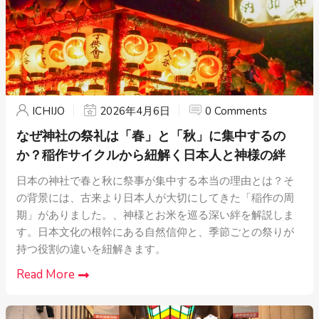
ICHIJO
2026年4月6日
0 Comments
なぜ神社の祭礼は「春」と「秋」に集中するの
か？稲作サイクルから紐解く日本人と神様の絆
日本の神社で春と秋に祭事が集中する本当の理由とは？そ
の背景には、古来より日本人が大切にしてきた「稲作の周
期」がありました。、神様とお米を巡る深い絆を解説しま
す。日本文化の根幹にある自然信仰と、季節ごとの祭りが
持つ役割の違いを紐解きます。
Read More