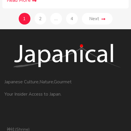
Read More
1
2
…
4
Next
Japanese Culture,Nature,Gourmet
Your Insider Access to Japan.
神社(Shrine)