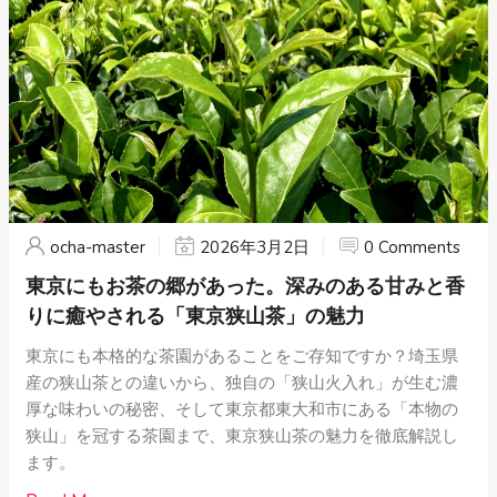
ocha-master
2026年3月2日
0 Comments
東京にもお茶の郷があった。深みのある甘みと香
りに癒やされる「東京狭山茶」の魅力
東京にも本格的な茶園があることをご存知ですか？埼玉県
産の狭山茶との違いから、独自の「狭山火入れ」が生む濃
厚な味わいの秘密、そして東京都東大和市にある「本物の
狭山」を冠する茶園まで、東京狭山茶の魅力を徹底解説し
ます。