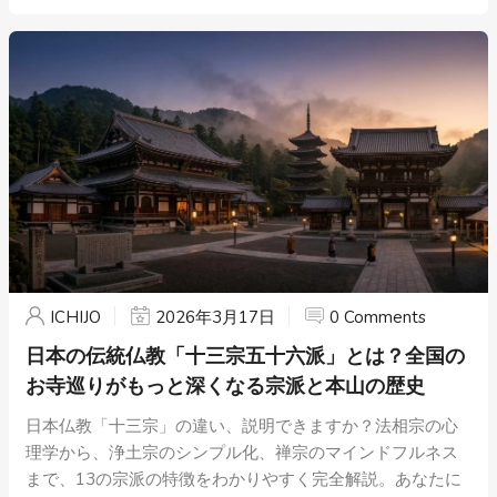
ICHIJO
2026年3月17日
0 Comments
日本の伝統仏教「十三宗五十六派」とは？全国の
お寺巡りがもっと深くなる宗派と本山の歴史
日本仏教「十三宗」の違い、説明できますか？法相宗の心
理学から、浄土宗のシンプル化、禅宗のマインドフルネス
まで、13の宗派の特徴をわかりやすく完全解説。あなたに