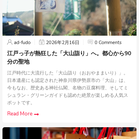
ad-fudo
2026年2月16日
0 Comments
江戸っ子が熱狂した「大山詣り」へ。都心から90
分の聖地
江戸時代に大流行した「大山詣り（おおやままいり）」。
日本遺産にも認定された神奈川県伊勢原市の「大山」は、
今もなお、歴史ある神社仏閣、名物の豆腐料理、そしてミ
シュラン・グリーンガイドも認めた絶景が楽しめる人気ス
ポットです。
Read More