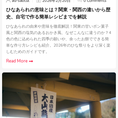
ad-sabcul
2026年2月20日
0 Comments
ひなあられの意味とは？関東・関西の違いから歴
史、自宅で作る簡単レシピまでを解説
ひなあられの由来や意味を徹底解説！関東の甘いポン菓子
風と関西の塩気のあるおかき風、なぜこんなに違うのか？4
色の色に込められた四季の願いや、余ったお餅でできる簡
単な作り方レシピも紹介。2026年のひな祭りをより深く楽
しむためのガイドです。
Read More