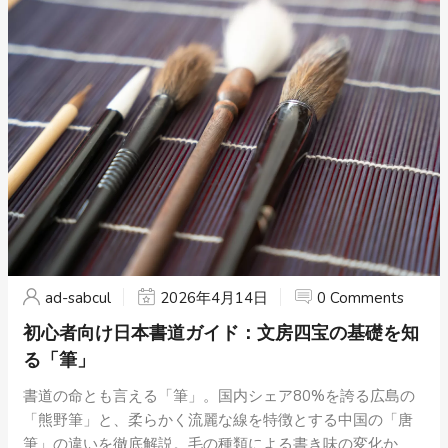
ad-sabcul
2026年4月14日
0 Comments
初心者向け日本書道ガイド：文房四宝の基礎を知
る「筆」
書道の命とも言える「筆」。国内シェア80%を誇る広島の
「熊野筆」と、柔らかく流麗な線を特徴とする中国の「唐
筆」の違いを徹底解説。毛の種類による書き味の変化か