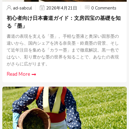
ad-sabcul
2026年4月21日
0 Comments
初心者向け日本書道ガイド：文房四宝の基礎を知
る「墨」
書道の表現を支える「墨」。手軽な墨液と奥深い固形墨の
違いから、国内シェアを誇る奈良墨・鈴鹿墨の背景、そし
て近年注目を集める「カラー墨」まで徹底解説。黒一色で
はない、彩り豊かな墨の世界を知ることで、あなたの表現
がさらに広がります。
Read More