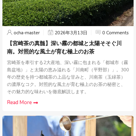
ocha-master
2026年3月13日
0 Comments
【宮崎茶の真髄】深い霧の都城と太陽そそぐ川
南。対照的な風土が育む極上のお茶
宮崎茶を牽引する2大産地、深い霧に包まれる「都城市（霧
島盆地）」と太陽の恵み溢れる「川南町（平野部）」。300
年の歴史を持つ都城茶の上品な甘みと、川南茶（玉緑茶）
の濃厚なコク。対照的な風土が育む極上のお茶の秘密と、
その魅力的な味わいを徹底解説します。
Read More