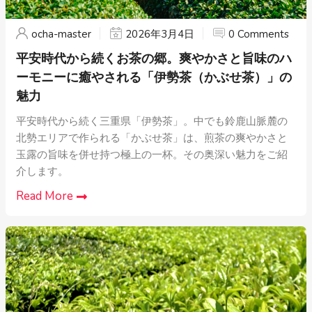
ocha-master
2026年3月4日
0 Comments
平安時代から続くお茶の郷。爽やかさと旨味のハ
ーモニーに癒やされる「伊勢茶（かぶせ茶）」の
魅力
平安時代から続く三重県「伊勢茶」。中でも鈴鹿山脈麓の
北勢エリアで作られる「かぶせ茶」は、煎茶の爽やかさと
玉露の旨味を併せ持つ極上の一杯。その奥深い魅力をご紹
介します。
Read More