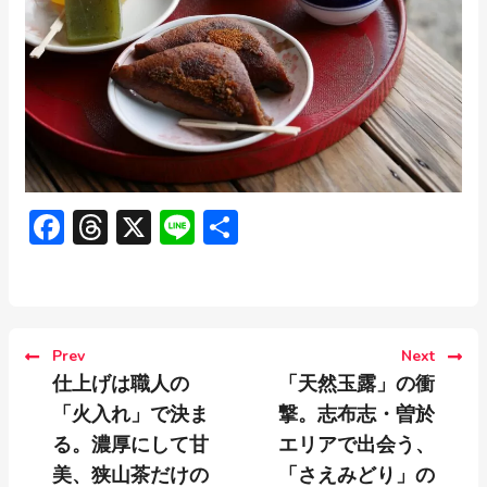
Facebook
Threads
X
Line
共
有
Prev
Next
仕上げは職人の
「天然玉露」の衝
「火入れ」で決ま
撃。志布志・曽於
る。濃厚にして甘
エリアで出会う、
美、狭山茶だけの
「さえみどり」の