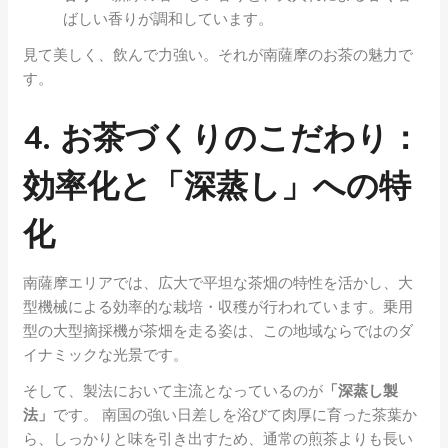
ばしい香りが調和しています。
見て美しく、飲んで力強い。それが南薩摩のお茶の魅力で
す。
4. お茶づくりのこだわり：
効率化と「深蒸し」への特
化
南薩摩エリアでは、広大で平坦な茶畑の特性を活かし、大
型機械による効率的な栽培・収穫が行われています。乗用
型の大型摘採機が茶畑を走る姿は、この地域ならではのダ
イナミックな光景です。
そして、製法において主流となっているのが
「深蒸し製
法」
です。 南国の強い日差しを浴びて肉厚に育った茶葉か
ら、しっかりと味を引き出すため、通常の煎茶よりも長い