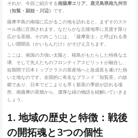
それが、今回ご紹介する
南薩摩エリア、鹿児島県南九州市
（知覧・頴娃・川辺）
です。
薩摩半島の南端に広がるこの地を訪れると、まずそのスケ
ール感に圧倒されます。なだらかな丘陵地帯に見渡す限り
広がる茶畑。その向こうには、「薩摩富士」と呼ばれる美
しい開聞岳（かいもんだけ）がそびえ立ちます。
ここは、南国の力強い太陽と、桜島がもたらした特殊な土
壌、そして先人たちのフロンティアスピリットが融合し、
短期間で日本トップクラスの茶産地へと急成長を遂げた熱
い土地なのです。全国的に有名なブランド「知覧茶」の故
郷であり、日本でどこよりも早く新茶の季節が訪れる場
所。南薩摩の茶畑から、濃厚な緑の物語を紐解いていきま
しょう。
1. 地域の歴史と特徴：戦後
の開拓魂と3つの個性