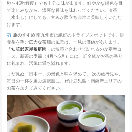
秒〜45秒程度）でも十分に味が出ます。鮮やかな緑色を目
で楽しみながら、濃厚な旨味を味わってください。冷茶
（水出し）にしても、甘みが際立ち非常に美味しくいただ
けます。
旅のすすめ
南九州市は絶好のドライブスポットです。開
聞岳を望む広大な茶畑の風景は、一見の価値があります。
「知覧武家屋敷庭園」
の散策と合わせて訪れるのが定番コ
ース。新茶の季節（4月〜5月）には、町全体がお茶の香り
に包まれ、活気に満ち溢れます。
まだ見ぬ「日本一」の景色と味を求めて。 次の旅行先や、
毎日の一杯を選ぶ選択肢に、ぜひ鹿児島・南薩摩エリアの
お茶を加えてみてください。