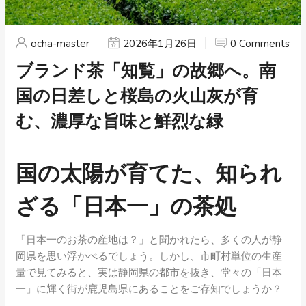
ocha-master
2026年1月26日
0 Comments
ブランド茶「知覧」の故郷へ。南
国の日差しと桜島の火山灰が育
む、濃厚な旨味と鮮烈な緑
国の太陽が育てた、知られ
ざる「日本一」の茶処
「日本一のお茶の産地は？」と聞かれたら、多くの人が静
岡県を思い浮かべるでしょう。しかし、市町村単位の生産
量で見てみると、実は静岡県の都市を抜き、堂々の「日本
一」に輝く街が鹿児島県にあることをご存知でしょうか？