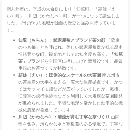
南九州市は、平成の大合併により「知覧町」「頴娃（え
い）町」「川辺（かわなべ）町」が一つになって誕生しま
した。それぞれの地域が独自の歴史と強みを持っていま
す。
知覧（ちらん）：武家屋敷とブランド茶の顔
「薩摩
の小京都」とも呼ばれ、美しい武家屋敷群が残る歴史
情緒豊かな町。観光地としての知名度も高く
、「知覧
茶」ブランド
を全国区に押し上げた牽引役です。品質
重視のお茶づくりが特徴です。
頴娃（えい）：圧倒的なスケールの大茶園
南九州市
の茶生産の大半を支える、広大な生産拠点です。かつ
てはサツマイモ畑などが広がっていましたが、戦後、
旧陸軍の飛行場跡地などを利用して大規模な茶園開発
が進められました。平坦な地形を活かした効率的な機
械化農業が発達しています。
川辺（かわなべ）：清流が育む丁寧な茶づくり
山間
部を含み、清らかな水と寒暖差のある環境で、丁寧な