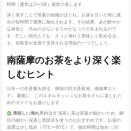
時間（通常は2〜3倍）蒸気で蒸します。
深く蒸すことで茶葉の組織がほぐれ、お湯を注いだ時に成
分が短時間で濃厚に抽出されます。その結果、あの鮮やか
な緑色と、渋みの少ないまろやかなコクが生まれるので
す。忙しい現代人でも、さっと淹れて美味しく飲める点
も、知覧茶が全国で支持される理由の一つでしょう。
南薩摩のお茶をより深く楽
しむヒント
日本一の生産量を誇る、南国の巨大茶産地、南薩摩エリ
ア。 最後に、このエネルギッシュなお茶をさらに楽しむた
めのガイドをお届けします。
美味しい淹れ方のコツ
深蒸し茶は茶葉が細かいため、網
目の細かい深蒸し用急須を使うのがおすすめです。お湯の
温度は少し低め（70℃〜80℃）で、抽出時間は短め（30