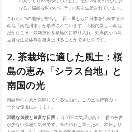
お茶づくりが行われています。他の2地域とは少し異
なる、繊細な味わいを持つお茶も生産されています。
これら3つの地域が融合し、質・量ともに日本を代表する茶
産地「南九州市」が形成されています。比較的新しい産地
だからこそ、最新技術を積極的に取り入れ、効率的かつ高
品質な生産体制を築き上げることができたのです。
2. 茶栽培に適した風土：桜
島の恵み「シラス台地」と
南国の光
南薩摩のお茶が美味しくなる理由は、この土地特有のユニ
ークな環境にあります。
温暖な気候と豊富な日照：
年間平均気温が高く、霜の被害
が少ない温暖な気候です。春の訪れも早いため、本州より
も一足早い4月上旬から新茶の収穫が始まります（これを