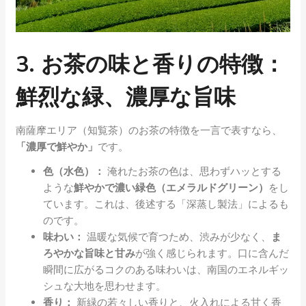
3. お茶の味と香りの特徴：
鮮烈な緑、濃厚な旨味
南薩摩エリア（知覧茶）のお茶の特徴を一言で表すなら、
「濃厚で鮮やか」
です。
色（水色）：
淹れたお茶の色は、思わずハッとする
ような
鮮やかで濃い緑色（エメラルドグリーン）
をし
ています。これは、後述する「深蒸し製法」によるも
のです。
味わい：
温暖な気候で育つため、渋みが少なく、
ま
ろやかな旨味と甘み
が強く感じられます。口に含んだ
瞬間に広がるコクのある味わいは、南国のエネルギッ
シュな大地を思わせます。
香り：
新緑の若々しい香りと、火入れによる甘く香