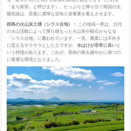
「走り新茶」と呼びます）。たっぷりと降り注ぐ南国の太
陽光線は、茶葉に濃厚な旨味と栄養素を蓄えさせます。
桜島の火山灰土壌（シラス台地）：
この地域一帯は、古代
の火山活動によって降り積もった火山灰や軽石からなる
「シラス台地」に覆われています。一見、農業には不向き
に思えるサラサラとした土ですが、
水はけが非常に良い
と
いう特徴があります。これが、茶樹の根を健やかに保つの
に最適な環境となりました。