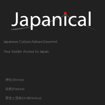
Japanese Culture,Nature,Gourmet
Your Insider Access to Japan.
神社(Shrine)
自然(Nature)
歴史と芸術(Art&History)