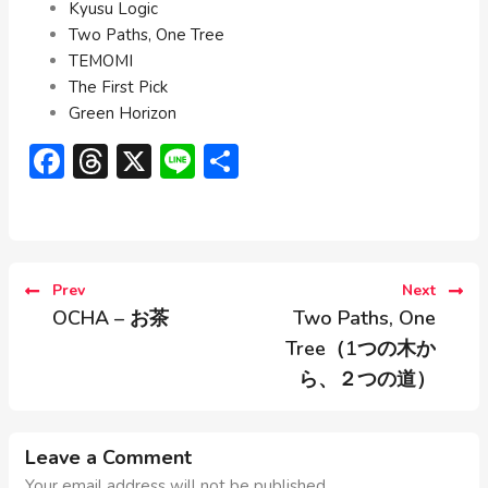
Kyusu Logic
Two Paths, One Tree
TEMOMI
The First Pick
Green Horizon
Facebook
Threads
X
Line
共
有
Prev
Next
OCHA – お茶
Two Paths, One
Tree（1つの木か
ら、２つの道）
Leave a Comment
Your email address will not be published.