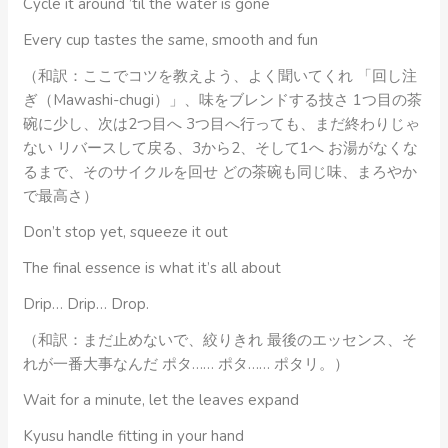
Cycle it around ’til the water is gone
Every cup tastes the same, smooth and fun
（和訳：ここでコツを教えよう、よく聞いてくれ 「回し注
ぎ（Mawashi-chugi）」、味をブレンドする技さ 1つ目の茶
碗に少し、次は2つ目へ 3つ目へ行っても、まだ終わりじゃ
ない リバースして戻る、3から2、そして1へ お湯がなくな
るまで、そのサイクルを回せ どの茶碗も同じ味、まろやか
で最高さ）
Don’t stop yet, squeeze it out
The final essence is what it’s all about
Drip… Drip… Drop.
（和訳：まだ止めないで、絞りきれ 最後のエッセンス、そ
れが一番大事なんだ ポタ…… ポタ…… ポタリ。）
Wait for a minute, let the leaves expand
Kyusu handle fitting in your hand