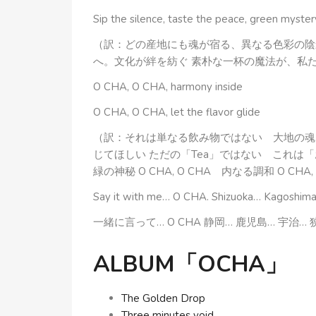
Sip the silence, taste the peace, green myster
（訳：どの産地にも魂が宿る、異なる色彩の
へ。文化が絆を紡ぐ 素朴な一杯の魔法が、私
O CHA, O CHA, harmony inside
O CHA, O CHA, let the flavor glide
（訳：それは単なる飲み物ではない 大地の魂
じてほしい ただの「Tea」ではない これ
緑の神秘 O CHA, O CHA 内なる調和 O CH
Say it with me… O CHA. Shizuoka… Kagoshi
一緒に言って… O CHA 静岡… 鹿児島… 宇治… 狭
ALBUM「OCHA」
The Golden Drop
Three minutes void