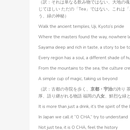
（訳：それは単なる飲み物ではない、大地の魂
じてほしい ただの「Tea」ではない。これは
う、緑の神秘）
Walk the ancient temples, Uji, Kyoto’s pride
Where the masters found the way, nowhere le
Sayama deep and rich in taste, a story to be t
Every region has a soul, a different shade of h
From the mountains to the sea, the culture cr
A simple cup of magic, taking us beyond
（訳：古都の寺院を歩く、
京都・宇治
の誇り 
厚、語り継がれる物語 福岡の
八女
、鮮烈な緑
It is more than just a drink, it’s the spirit of the
In Japan we call it “O CHA,” try to understand
Not just tea, it is O CHA, feel the history