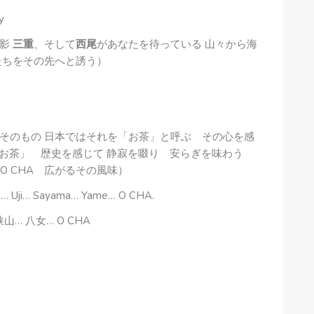
y
陰影
三重
、そして
西尾
があなたを待っている 山々から海
たちをその先へと誘う）
そのもの 日本ではそれを「お茶」と呼ぶ その心を感
は「お茶」 歴史を感じて 静寂を啜り 安らぎを味わう
A, O CHA 広がるその風味）
ma… Uji… Sayama… Yame… O CHA.
山… 八女… O CHA