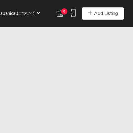
0
Add Listing
Japanicalについて