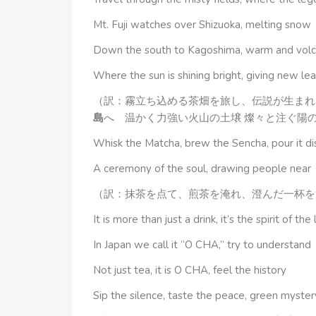
Mt. Fuji watches over Shizuoka, melting snow
Down the south to Kagoshima, warm and volca
Where the sun is shining bright, giving new lea
（訳：霧立ち込める茶畑を旅し、伝説が生まれ
島
へ 温かく力強い火山の土壌 燦々と注ぐ陽
Whisk the Matcha, brew the Sencha, pour it dis
A ceremony of the soul, drawing people near
（訳：抹茶を点て、煎茶を淹れ、澄んだ一杯を
It is more than just a drink, it’s the spirit of the
In Japan we call it “O CHA,” try to understand
Not just tea, it is O CHA, feel the history
Sip the silence, taste the peace, green myster