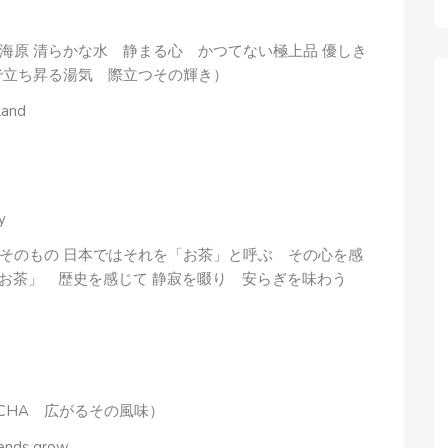
海原 清らかな水 静まる心 かつてない極上品 優しき
で立ち昇る湯気 際立つその輝き）
 land
y
そのもの 日本ではそれを「お茶」と呼ぶ その心を感
は「お茶」 歴史を感じて 静寂を啜り 安らぎを味わう
 O CHA 広がるその風味）
gends grow