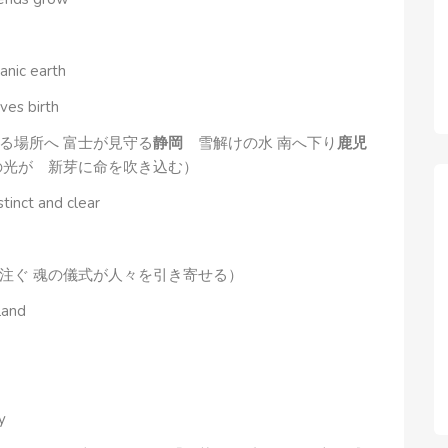
nic earth
ves birth
る場所へ 富士が見守る
静岡
雪解けの水 南へ下り
鹿児
の光が 新芽に命を吹き込む）
tinct and clear
注ぐ 魂の儀式が人々を引き寄せる）
 land
y