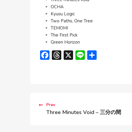
OCHA
Kyusu Logic
Two Paths, One Tree
TEMOMI
The First Pick
Green Horizon
Facebook
Threads
X
Line
共
有
Prev
Three Minutes Void – 三分の間