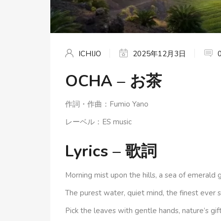
ICHIJO
2025年12月3日
OCHA – お茶
作詞・作曲：Fumio Yano
レーベル：ES music
Lyrics – 歌詞
Morning mist upon the hills, a sea of emerald 
The purest water, quiet mind, the finest ever 
Pick the leaves with gentle hands, nature’s gif