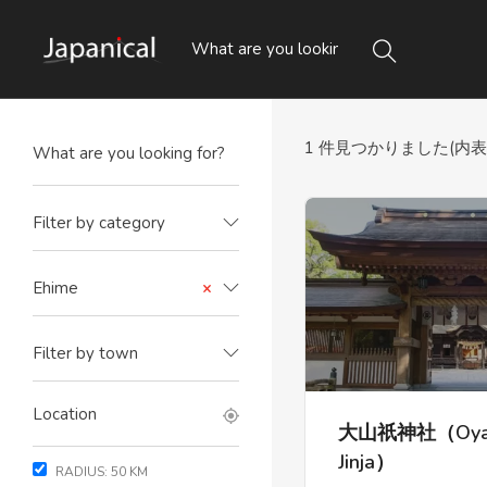
1
件見つかりました(内表示 1
Filter by category
Ehime
×
Filter by town
大山祇神社（Oyam
Jinja）
RADIUS:
50
KM