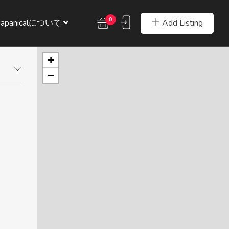
0
Add Listing
Japanicalについて
+
−