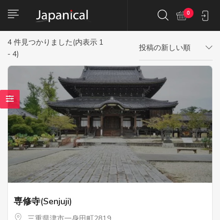
0
4
件見つかりました(内表示 1
投稿の新しい順
- 4)
専修寺(Senjuji)
三重県津市一身田町2819