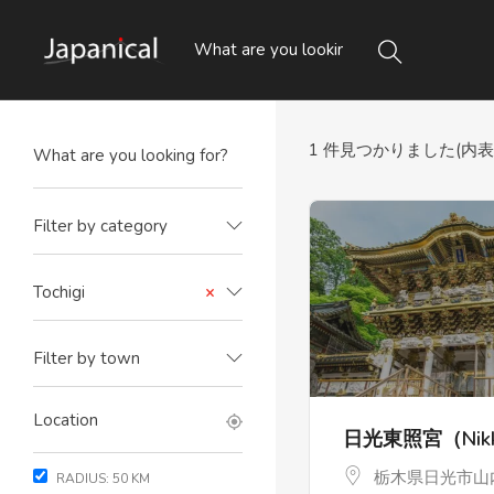
1
件見つかりました(内表示 1
Filter by category
Tochigi
×
Filter by town
日光東照宮（Nikko
栃木県日光市山内
RADIUS:
50
KM