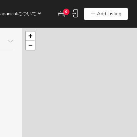
0
Add Listing
Japanicalについて
+
−