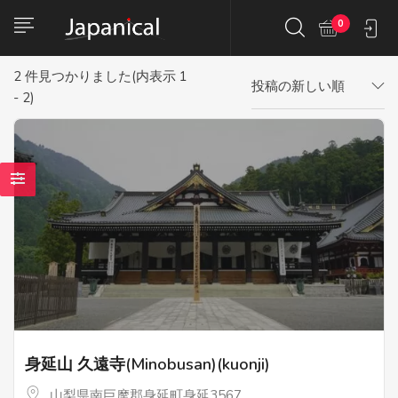
0
2
件見つかりました(内表示 1
投稿の新しい順
- 2)
身延山 久遠寺(Minobusan)(kuonji)
山梨県南巨摩郡身延町身延3567