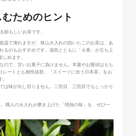
しむためのヒント
る頼もしいお茶です。
低温で淹れますが、狭山火入れの効いたこのお茶は、あ
れるのもおすすめです。湯気とともに「火香」が立ち上
楽しめます。
なので、甘いお菓子に負けません。羊羹やお饅頭はもち
コレートとも相性抜群。「スイーツに合う日本茶」をお
す。
では味が出し切りません。二煎目、三煎目でもしっかり
。
み、職人の火入れが磨き上げた「情熱の味」を、ぜひ一