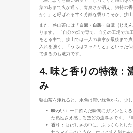
他産地よりも高い温度で、じっくりと時間をか
葉の芯まで火が通り、青臭さが消え、独特の香
か）」と呼ばれる甘く芳醇な香りこそが、狭山
また、狭山茶には
「自園・自製・自販（じえん
ります。 「自分の畑で育て、自分の工場で加
をとる中で、狭山では一人の農家が最後まで責
入れを強く」「うちはスッキリと」といった個
できるのも魅力です。
4. 味と香りの特徴
み
狭山茶を淹れると、水色は濃い緑色から、少し
味わい：
一口飲んだ瞬間にガツンとくる
た粘性さえ感じるほどの濃厚さです。「
香り：
香ばしさの中に、ふっくらとした
サツマイモのような、ホッとする温かみ