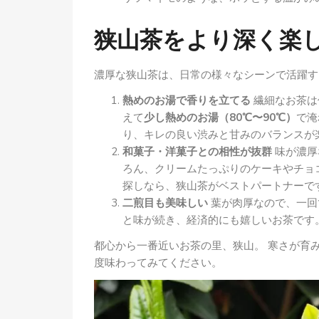
狭山茶をより深く楽
濃厚な狭山茶は、日常の様々なシーンで活躍す
熱めのお湯で香りを立てる
繊細なお茶は
えて
少し熱めのお湯（80℃〜90℃）
で淹
り、キレの良い渋みと甘みのバランスが
和菓子・洋菓子との相性が抜群
味が濃厚
ろん、クリームたっぷりのケーキやチョ
探しなら、狭山茶がベストパートナーで
二煎目も美味しい
葉が肉厚なので、一回
と味が続き、経済的にも嬉しいお茶です
都心から一番近いお茶の里、狭山。 寒さが育
度味わってみてください。