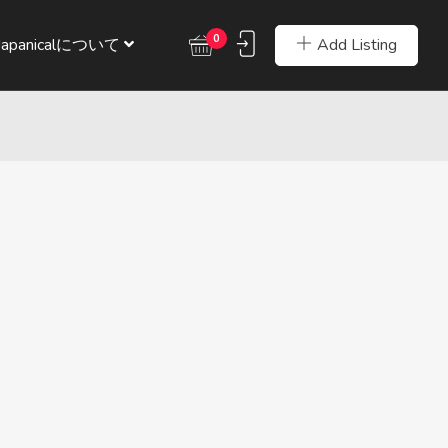
0
Add Listing
Japanicalについて