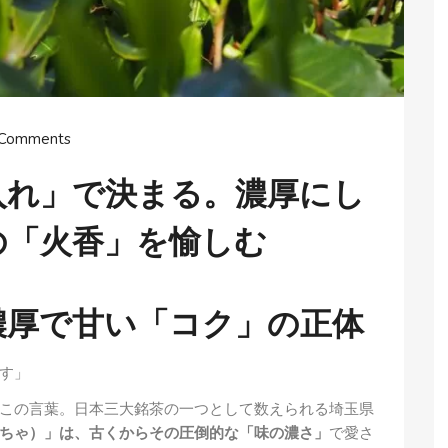
 Comments
入れ」で決まる。濃厚にし
の「火香」を愉しむ
濃厚で甘い「コク」の正体
す」
この言葉。日本三大銘茶の一つとして数えられる埼玉県
ちゃ）」は、古くからその圧倒的な「味の濃さ」
で愛さ