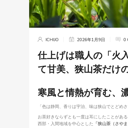
ICHIJO
2026年1月9日
0
仕上げは職人の「火
て甘美、狭山茶だけ
寒風と情熱が育む、
「色は静岡、香りは宇治、味は狭山でとどめさ
お茶好きならずとも一度は耳にしたことがある
西部・入間地域を中心とした
「狭山茶（さやま