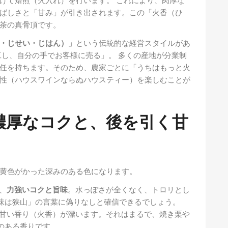
けて焙煎（火入れ）を行います。 これにより、肉厚な
ばしさと「甘み」が引き出されます。この「火香（ひ
茶の真骨頂です。
・じせい・じはん）」
という伝統的な経営スタイルがあ
工し、自分の手でお客様に売る」。 多くの産地が分業制
任を持ちます。そのため、農家ごとに「うちはもっと火
性（ハウスワインならぬハウスティー）を楽しむことが
：濃厚なコクと、後を引く甘
黄色がかった深みのある色になります。
、
力強いコクと旨味
。水っぽさが全くなく、トロリとし
味は狭山」の言葉に偽りなしと確信できるでしょう。
甘い香り（火香）が漂います。それはまるで、焼き栗や
のある香りです。