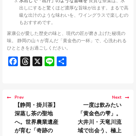
水出しで「出汁」のような旨味を
良質な茶葉は、水
出しにすると驚くほど濃厚な旨味が出ます。まるで高
級な出汁のような味わいを、ワイングラスで楽しむの
もおすすめです。
家康公が愛した歴史の味と、現代の匠が磨き上げた秘境の
味。 静岡の山々が育んだ「黄金色の一杯」で、心洗われる
ひとときをお過ごしください。
Facebook
Threads
X
Line
共
有
Prev
Next
【静岡・掛川茶】
一度は飲みたい
深蒸し茶の聖地
「黄金色の雫」。
へ。世界農業遺産
大井川・天竜川流
が育む「奇跡の
域で出会う、極上