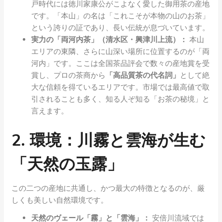
戸時代には徳川家康公がこよなく愛した御用茶の産地
です。「本山」の名は「これこそが本物の山のお茶」
という誇りの証であり、長い伝統が息づいています。
実力の「両河内茶」（清水区・興津川上流）：
本山
エリアの東隣、さらに山深い場所に位置するのが「両
河内」です。ここは全国茶品評会で数々の産地賞を受
賞し、プロの茶商から
「高品質茶の代名詞」
として絶
大な信頼を得ているエリアです。市場では最高値で取
引されることも多く、知る人ぞ知る「お茶の秘境」と
言えます。
2. 環境：川霧と雲海が生む
「天然の玉露」
この二つの産地に共通し、かつ最大の特徴となるのが、厳
しくも美しい自然環境です。
天然のヴェール「霧」と「雲海」：
安倍川流域では