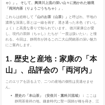
ゃ）」。 そして、興津川上流の深い山々に抱かれた秘境
「両河内茶（りょうごうちちゃ）」
。
これらは総称して
「山のお茶（山茶）」
と呼ばれ、平地の
濃厚な深蒸し茶とは一線を画す、透き通った水色（すいし
ょく）と高貴な香りで知られています。 徳川家康公が愛
し、現代の茶師（ちゃし）たちが「一度は扱いたい」と憧
れる。今回は、静岡市が誇るこの二大山間銘茶の深い魅力
にご案内します。
1. 歴史と産地：家康の「本
山」、品評会の「両河内」
このエリアを語る上で、二つの産地の個性は見逃せませ
ん。
歴史の「本山茶」（安倍川・藁科川流域）：
ここは
静岡茶発祥の地。鎌倉時代に聖一国師が種を蒔き、江