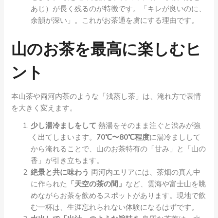
あじ）が長く残るのが特徴です。「キレが良いのに、
余韻が深い」。これがお茶通を虜にする理由です。
山のお茶を最高に楽しむヒ
ント
本山茶や両河内茶のような「浅蒸し茶」は、淹れ方で表情
を大きく変えます。
少し湯冷ましをして
熱湯をそのまま注ぐと渋みが強
く出てしまいます。
70℃〜80℃程度
に湯冷ましして
から淹れることで、山のお茶特有の「甘み」と「山の
香」が引き立ちます。
絶景と共に味わう
両河内エリアには、茶畑の真ん中
に作られた
「天空の茶の間」
など、雲海や富士山を眺
めながらお茶を飲めるスポットがあります。現地で飲
む一杯は、生涯忘れられない体験になるはずです。