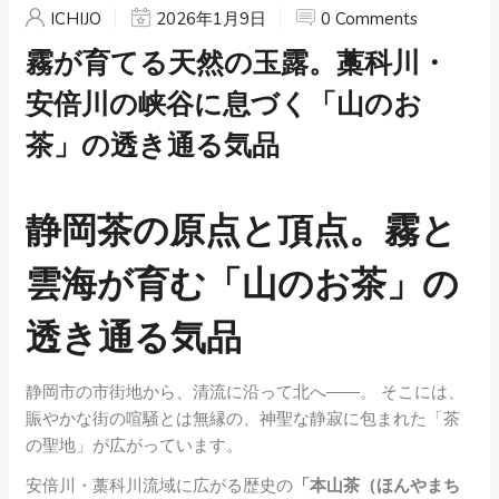
ICHIJO
2026年1月9日
0 Comments
霧が育てる天然の玉露。藁科川・
安倍川の峡谷に息づく「山のお
茶」の透き通る気品
静岡茶の原点と頂点。霧と
雲海が育む「山のお茶」の
透き通る気品
静岡市の市街地から、清流に沿って北へ――。 そこには、
賑やかな街の喧騒とは無縁の、神聖な静寂に包まれた「茶
の聖地」が広がっています。
安倍川・藁科川流域に広がる歴史の
「本山茶（ほんやまち