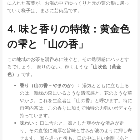
に入れた茶葉が、お湯の中でゆっくりと元の葉の形に戻っ
ていく様子は、まさに芸術品です。
4. 味と香りの特徴：黄金色
の雫と「山の香」
この地域のお茶を湯呑みに注ぐと、その透明感にハッとす
るでしょう。 濁りのない、輝くような
「山吹色（黄金
色）」
です。
香り（山の香 – やまのか）：
湯気とともに立ち上る
のは、新緑の森にいるような清涼感と、花のような華
やかさ。これを生産者は「山の香」と呼びます。特に
両河内茶は、この香りに加えて独特の力強いボディを
持っています。
味わい：
口に含むと、凛とした爽やかな渋みが走
り、その直後に濃厚な旨味と甘みが波のように押し寄
せます。 喉を通った後も、口の中に甘い余韻（あと