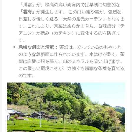
「川霧」が、標高の高い両河内では早朝に幻想的な
「雲海」
が発生します。 この白い霧や雲が、強烈な
日差しを優しく遮る「天然の遮光カーテン」となりま
す。これにより、茶葉は柔らかく育ち、旨味成分（テ
アニン）が渋み（カテキン）に変化するのを防ぎま
す。
急峻な斜面と清流：
茶畑は、立っているのもやっと
のような急斜面に作られています。水はけが良く、茶
樹は岩盤に根を張り、山のミネラルを吸い上げます。
この厳しい環境こそが、力強くも繊細な茶葉を育てる
のです。