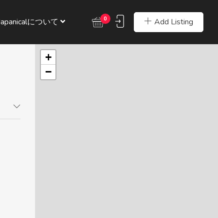
0
Add Listing
Japanicalについて
+
−