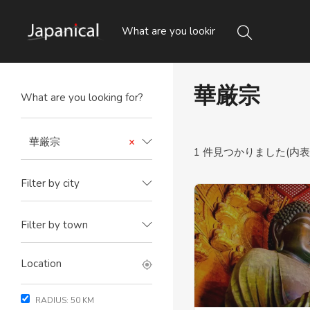
華厳宗
華厳宗
×
1
件見つかりました(内表示 1
Filter by city
Filter by town
RADIUS:
50
KM