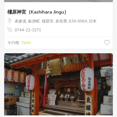
橿原神宮（Kashihara Jingu）
表参道, 畝傍町, 橿原市, 奈良県, 634-0064, 日本
0744-22-3271
その他
Open