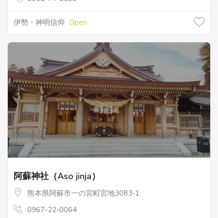
伊勢・神明信仰
Open
阿蘇神社（Aso jinja）
熊本県阿蘇市一の宮町宮地3083-1
0967-22-0064