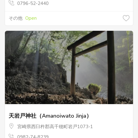
0796-52-2440
その他
Open
天岩戸神社（Amanoiwato Jinja）
宮崎県西臼杵郡高千穂町岩戸1073-1
0982-74-8239