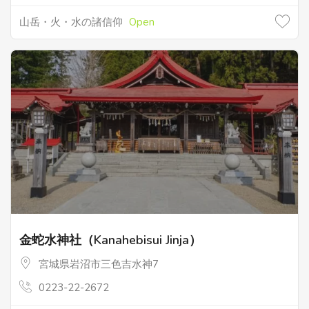
山岳・火・水の諸信仰
Open
金蛇水神社（Kanahebisui Jinja）
宮城県岩沼市三色吉水神7
0223-22-2672