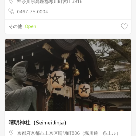
神奈川県高座郡寒川町宮山3916
0467-75-0004
その他
Open
晴明神社（Seimei Jinja）
京都府京都市上京区晴明町806（堀川通一条上ル）