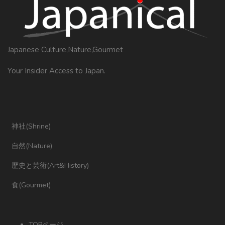
Japanese Culture,Nature,Gourmet
Your Insider Access to Japan.
神社(Shrine)
自然(Nature)
歴史と芸術(Art&History)
食(Gourmet)
TOPページ