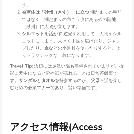
す。
被写体は「砂州（さす）」に立つ
潮だまりの手前
ではなく、潮だまりの向こう側にある砂の陸地
（砂州）に人物が立ちます。
シルエットを活かす
逆光を利用して、人物をシル
エットにします。大きく手足を広げたり、ジャン
プしたり、傘などの小道具を使ったりすると、よ
りドラマチックな一枚になります。
Travel Tip:
浜辺には足洗い場も整備されていますが、撮
影に夢中になると靴や裾が濡れることは日常茶飯事で
す。
サンダル
と
タオル
を持参するのが、父母ヶ浜を楽し
むための必須マナーであり、賢い準備です。
アクセス情報
(Access