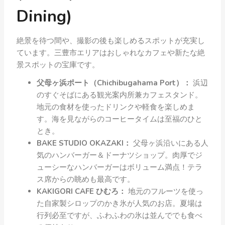
Dining)
絶景を待つ間や、撮影の後も楽しめるスポットが充実し
ています。三豊市エリアはおしゃれなカフェや新たな絶
景スポットの宝庫です。
父母ヶ浜ポート（Chichibugahama Port）：
浜辺
のすぐそばにある観光案内所兼カフェスタンド。
地元の食材を使ったドリンクや軽食を楽しめま
す。海を見ながらのコーヒータイムは至福のひと
とき。
BAKE STUDIO OKAZAKI：
父母ヶ浜沿いにある人
気のハンバーガー＆ドーナツショップ。肉厚でジ
ューシーなハンバーガーはボリューム満点！テラ
ス席からの眺めも最高です。
KAKIGORI CAFE ひむろ：
地元のフルーツを使っ
た自家製シロップのかき氷が人気のお店。夏場は
行列必至ですが、ふわふわの氷は並んででも食べ