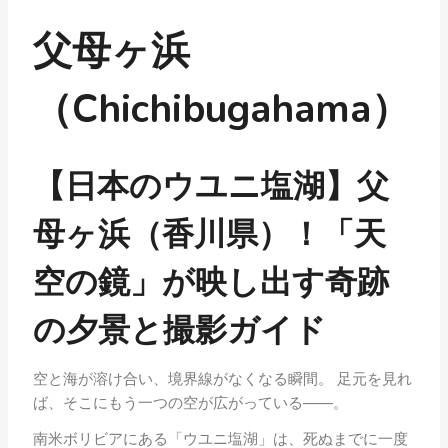
父母ヶ浜
（Chichibugahama）
【日本のウユニ塩湖】父
母ヶ浜（香川県）！「天
空の鏡」が映し出す奇跡
の夕景と撮影ガイド
空と海が溶け合い、境界線がなくなる瞬間。 足元を見れ
ば、そこにもう一つの空が広がっている——。
南米ボリビアにある「ウユニ塩湖」は、死ぬまでに一度