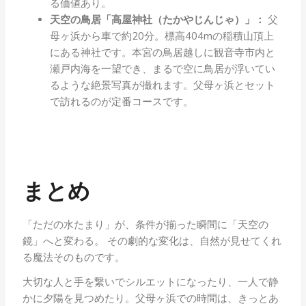
る価値あり。
天空の鳥居「高屋神社（たかやじんじゃ）」：
父
母ヶ浜から車で約20分。標高404mの稲積山頂上
にある神社です。本宮の鳥居越しに観音寺市内と
瀬戸内海を一望でき、まるで空に鳥居が浮いてい
るような絶景写真が撮れます。父母ヶ浜とセット
で訪れるのが定番コースです。
まとめ
「ただの水たまり」が、条件が揃った瞬間に「天空の
鏡」へと変わる。 その劇的な変化は、自然が見せてくれ
る魔法そのものです。
大切な人と手を繋いでシルエットになったり、一人で静
かに夕陽を見つめたり。父母ヶ浜での時間は、きっとあ