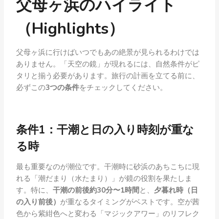
父母ヶ浜のハイライト
（Highlights）
父母ヶ浜に行けばいつでもあの絶景が見られるわけでは
ありません。「天空の鏡」が現れるには、自然条件がピ
タリと揃う必要があります。旅行の計画を立てる前に、
必ずこの
3つの条件
をチェックしてください。
条件1：干潮と日の入り時刻が重な
る時
最も重要なのが潮位です。干潮時に砂浜のあちこちに現
れる「潮だまり（水たまり）」が鏡の役割を果たしま
す。特に、
干潮の前後約30分〜1時間
と、
夕暮れ時（日
の入り前後）
が重なるタイミングがベストです。空が茜
色から紫紺色へと変わる「マジックアワー」のリフレク