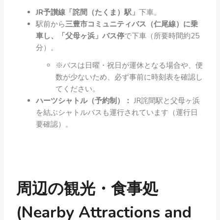
JR予讃線「詫間（たくま）駅」
下車。
駅前から
三豊市コミュニティバス（仁尾線）に乗
車し、「父母ヶ浜」バス停
で下車（所要時間約25
分）。
※バスは日曜・祝日が運休となる場合や、便
数が少ないため、必ず事前に時刻表を確認し
てください。
ハーツシャトル（予約制）：
JR詫間駅と父母ヶ浜
を結ぶシャトルバスも運行されています（運行日
要確認）。
周辺の観光・食事処
(Nearby Attractions and