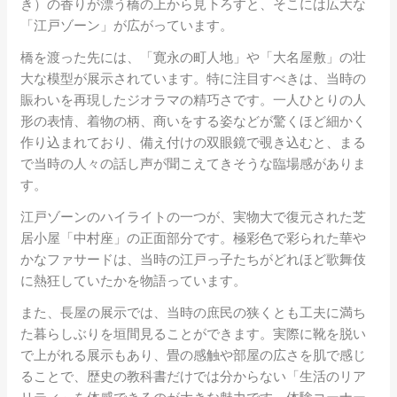
き）の香りが漂う橋の上から見下ろすと、そこには広大な
「江戸ゾーン」が広がっています。
橋を渡った先には、「寛永の町人地」や「大名屋敷」の壮
大な模型が展示されています。特に注目すべきは、当時の
賑わいを再現したジオラマの精巧さです。一人ひとりの人
形の表情、着物の柄、商いをする姿などが驚くほど細かく
作り込まれており、備え付けの双眼鏡で覗き込むと、まる
で当時の人々の話し声が聞こえてきそうな臨場感がありま
す。
江戸ゾーンのハイライトの一つが、実物大で復元された芝
居小屋「中村座」の正面部分です。極彩色で彩られた華や
かなファサードは、当時の江戸っ子たちがどれほど歌舞伎
に熱狂していたかを物語っています。
また、長屋の展示では、当時の庶民の狭くとも工夫に満ち
た暮らしぶりを垣間見ることができます。実際に靴を脱い
で上がれる展示もあり、畳の感触や部屋の広さを肌で感じ
ることで、歴史の教科書だけでは分からない「生活のリア