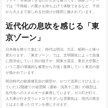
リティ」を体感できるのが大きな魅力です。体験コーナー
では「千両箱」の重さを持ち上げて体験できるなど、子供
から大人まで楽しめる仕掛けが随所に施されています。
近代化の息吹を感じる「東
京ゾーン」
日本橋を降りて進むと、時代は明治、大正、昭和へと移り
変わります。「東京ゾーン」では、文明開化によって急速
に西洋化していく街の様子や、関東大震災、東京大空襲と
いう二度の壊滅的な被害から力強く復興していく東京の姿
が描かれています。
明治時代の銀座煉瓦街の模型や、かつて浅草にそびえ立っ
ていた12階建ての凌雲閣（通称：浅草十二階）の模型は、
近代化へのエネルギーを象徴しています。ガス灯が灯り、
人力車が行き交うレトロでモダンな雰囲気は、現代の東京
とはまた違ったロマンを感じさせます。