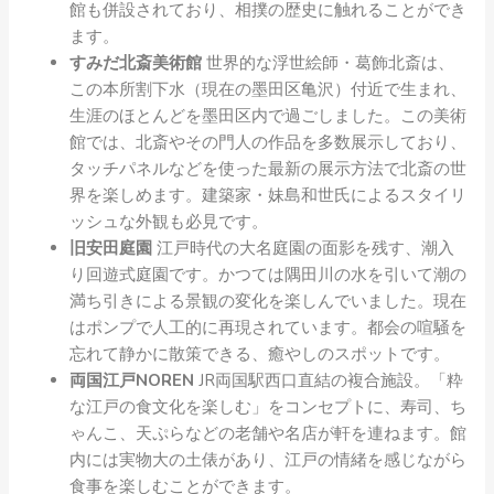
館も併設されており、相撲の歴史に触れることができ
ます。
すみだ北斎美術館
世界的な浮世絵師・葛飾北斎は、
この本所割下水（現在の墨田区亀沢）付近で生まれ、
生涯のほとんどを墨田区内で過ごしました。この美術
館では、北斎やその門人の作品を多数展示しており、
タッチパネルなどを使った最新の展示方法で北斎の世
界を楽しめます。建築家・妹島和世氏によるスタイリ
ッシュな外観も必見です。
旧安田庭園
江戸時代の大名庭園の面影を残す、潮入
り回遊式庭園です。かつては隅田川の水を引いて潮の
満ち引きによる景観の変化を楽しんでいました。現在
はポンプで人工的に再現されています。都会の喧騒を
忘れて静かに散策できる、癒やしのスポットです。
両国江戸NOREN
JR両国駅西口直結の複合施設。「粋
な江戸の食文化を楽しむ」をコンセプトに、寿司、ち
ゃんこ、天ぷらなどの老舗や名店が軒を連ねます。館
内には実物大の土俵があり、江戸の情緒を感じながら
食事を楽しむことができます。