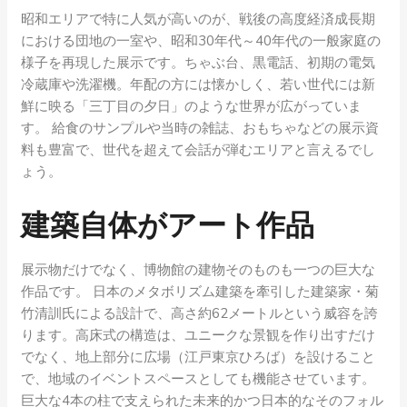
昭和エリアで特に人気が高いのが、戦後の高度経済成長期
における団地の一室や、昭和30年代～40年代の一般家庭の
様子を再現した展示です。ちゃぶ台、黒電話、初期の電気
冷蔵庫や洗濯機。年配の方には懐かしく、若い世代には新
鮮に映る「三丁目の夕日」のような世界が広がっていま
す。 給食のサンプルや当時の雑誌、おもちゃなどの展示資
料も豊富で、世代を超えて会話が弾むエリアと言えるでし
ょう。
建築自体がアート作品
展示物だけでなく、博物館の建物そのものも一つの巨大な
作品です。 日本のメタボリズム建築を牽引した建築家・菊
竹清訓氏による設計で、高さ約62メートルという威容を誇
ります。高床式の構造は、ユニークな景観を作り出すだけ
でなく、地上部分に広場（江戸東京ひろば）を設けること
で、地域のイベントスペースとしても機能させています。
巨大な4本の柱で支えられた未来的かつ日本的なそのフォル