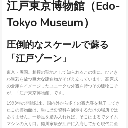
江戸東京博物館（Edo-
Tokyo Museum）
圧倒的なスケールで蘇る
「江戸ゾーン」
東京・両国。相撲の聖地として知られるこの街に、ひとき
わ異彩を放つ巨大な建造物がそびえ立っています。高床式
の倉庫をイメージしたユニークな外観を持つその建物こそ
が、「江戸東京博物館」です。
1993年の開館以来、国内外から多くの観光客を魅了してき
たこの博物館は、単に歴史資料を展示するだけの場所では
ありません。一歩足を踏み入れれば、そこはまるでタイム
マシンの入り口。徳川家康が江戸に入府してから現代に至