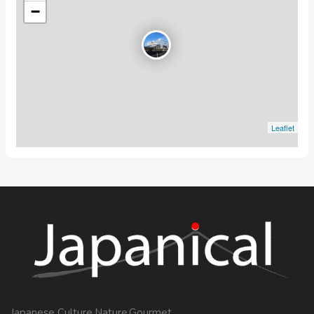
−
Leaflet
Japanese Culture,Nature,Gourmet