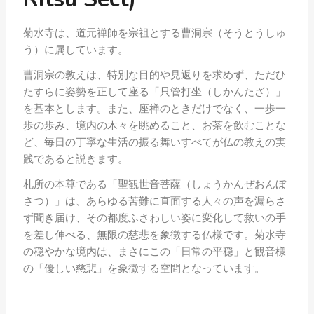
菊水寺は、道元禅師を宗祖とする曹洞宗（そうとうしゅ
う）に属しています。
曹洞宗の教えは、特別な目的や見返りを求めず、ただひ
たすらに姿勢を正して座る「只管打坐（しかんたざ）」
を基本とします。また、座禅のときだけでなく、一歩一
歩の歩み、境内の木々を眺めること、お茶を飲むことな
ど、毎日の丁寧な生活の振る舞いすべてが仏の教えの実
践であると説きます。
札所の本尊である「聖観世音菩薩（しょうかんぜおんぼ
さつ）」は、あらゆる苦難に直面する人々の声を漏らさ
ず聞き届け、その都度ふさわしい姿に変化して救いの手
を差し伸べる、無限の慈悲を象徴する仏様です。菊水寺
の穏やかな境内は、まさにこの「日常の平穏」と観音様
の「優しい慈悲」を象徴する空間となっています。