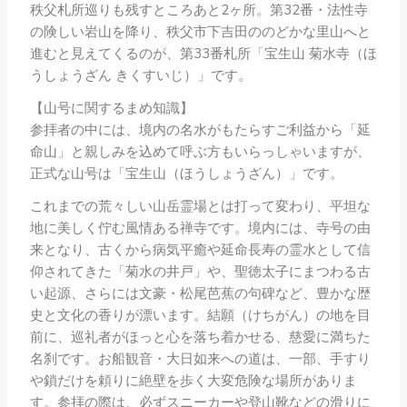
秩父札所巡りも残すところあと2ヶ所。第32番・法性寺
の険しい岩山を降り、秩父市下吉田ののどかな里山へと
進むと見えてくるのが、第33番札所「宝生山 菊水寺（ほ
うしょうざん きくすいじ）」です。
【山号に関するまめ知識】
参拝者の中には、境内の名水がもたらすご利益から「延
命山」と親しみを込めて呼ぶ方もいらっしゃいますが、
正式な山号は「宝生山（ほうしょうざん）」です。
これまでの荒々しい山岳霊場とは打って変わり、平坦な
地に美しく佇む風情ある禅寺です。境内には、寺号の由
来となり、古くから病気平癒や延命長寿の霊水として信
仰されてきた「菊水の井戸」や、聖徳太子にまつわる古
い起源、さらには文豪・松尾芭蕉の句碑など、豊かな歴
史と文化の香りが漂います。結願（けちがん）の地を目
前に、巡礼者がほっと心を落ち着かせる、慈愛に満ちた
名刹です。お船観音・大日如来への道は、一部、手すり
や鎖だけを頼りに絶壁を歩く大変危険な場所がありま
す。参拝の際は、必ずスニーカーや登山靴などの滑りに