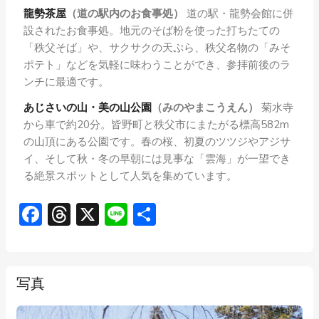
龍勢茶屋
（道の駅内の
お食事処）
道の駅・龍勢会館に併
設されたお食事処。地元のそば粉を使った打ちたての
「秩父そば」や、サクサクの天ぷら、秩父名物の「みそ
ポテト」などを気軽に味わうことができ、参拝前後のラ
ンチに最適です。
あじさいの山・美の山公園
（みのやまこうえん）
菊水寺
から車で約20分。皆野町と秩父市にまたがる標高582m
の山頂にある公園です。春の桜、初夏のツツジやアジサ
イ、そして秋・冬の早朝には見事な「雲海」が一望でき
る絶景スポットとして人気を集めています。
Facebook
Threads
X
Line
共
有
写真