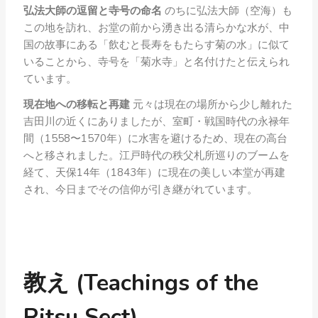
弘法大師の逗留と寺号の命名
のちに弘法大師（空海）も
この地を訪れ、お堂の前から湧き出る清らかな水が、中
国の故事にある「飲むと長寿をもたらす菊の水」に似て
いることから、寺号を「菊水寺」と名付けたと伝えられ
ています。
現在地への移転と再建
元々は現在の場所から少し離れた
吉田川の近くにありましたが、室町・戦国時代の永禄年
間（1558〜1570年）に水害を避けるため、現在の高台
へと移されました。江戸時代の秩父札所巡りのブームを
経て、天保14年（1843年）に現在の美しい本堂が再建
され、今日までその信仰が引き継がれています。
教え (Teachings of the
Ritsu Sect)