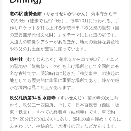
道の駅 龍勢会館
（りゅうせいかいかん）
菊水寺から車
で約3分（徒歩でも約10分）。毎年10月に行われる、手
作りロケットを打ち上げる伝統神事「秩父祭の龍勢（国
の重要無形民俗文化財）」をテーマにした道の駅です。
大迫力の映像シアターがあるほか、地元の新鮮な農産物
や秩父のお土産が豊富に揃っています。
椋神社
（むくじんじゃ）
菊水寺から車で約3分。アニメ
の聖地や「龍勢祭り」の打ち上げ場所として全国的に有
名な古社です。明治時代に起きた「秩父事件」の決起の
地としても歴史的に非常に重要な場所であり、静かで厳
かな境内は見ごたえがあります。
秩父札所第34番 水潜寺
（すいせんじ）
菊水寺の次に向
かう、秩父三十四箇所、そして「日本百観音（西国・坂
東・秩父）」すべての終着点（結願寺）です。車で約
15〜20分ほどの山あいにあり、巡礼の旅を締めくくるに
ふさわしい、神秘的な「水潜りの穴」などがあります。