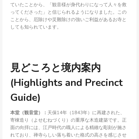
ていたことから、「観音様が身代わりになって人々を救
ってくださった」と信じられるようになりました。この
ことから、厄除けや災難除けの強いご利益があるお寺と
しても知られています。
見どころと境内案内
(Highlights and Precinct
Guide)
本堂（観音堂）：
天保14年（1843年）に再建された、
寄棟造り（よせむねづくり）の重厚な木造建築です。正
面の向拝には、江戸時代の職人による精緻な彫刻が施さ
れており、禅寺らしい落ち着いた格式の高さを感じさせ