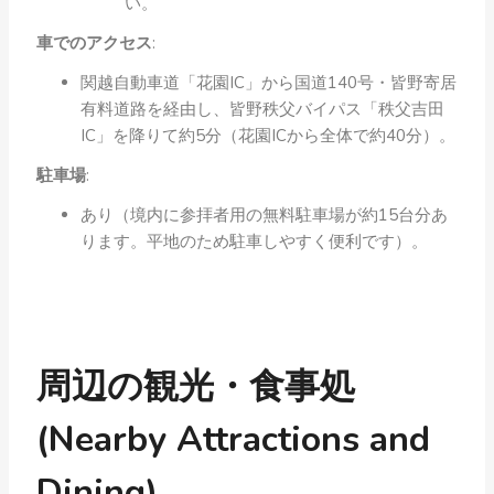
い。
車でのアクセス
:
関越自動車道「花園IC」から国道140号・皆野寄居
有料道路を経由し、皆野秩父バイパス「秩父吉田
IC」を降りて約5分（花園ICから全体で約40分）。
駐車場
:
あり（境内に参拝者用の無料駐車場が約15台分あ
ります。平地のため駐車しやすく便利です）。
周辺の観光・食事処
(Nearby Attractions and
Dining)