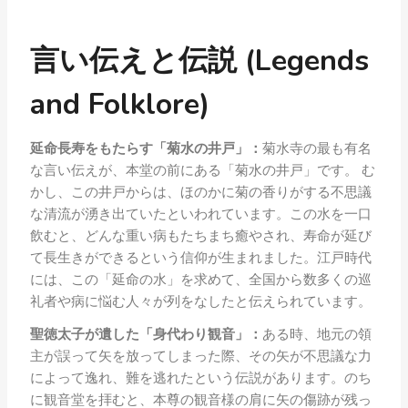
言い伝えと伝説 (Legends
and Folklore)
延命長寿をもたらす「菊水の井戸」：
菊水寺の最も有名
な言い伝えが、本堂の前にある「菊水の井戸」です。 む
かし、この井戸からは、ほのかに菊の香りがする不思議
な清流が湧き出ていたといわれています。この水を一口
飲むと、どんな重い病もたちまち癒やされ、寿命が延び
て長生きができるという信仰が生まれました。江戸時代
には、この「延命の水」を求めて、全国から数多くの巡
礼者や病に悩む人々が列をなしたと伝えられています。
聖徳太子が遺した「身代わり観音」：
ある時、地元の領
主が誤って矢を放ってしまった際、その矢が不思議な力
によって逸れ、難を逃れたという伝説があります。のち
に観音堂を拝むと、本尊の観音様の肩に矢の傷跡が残っ