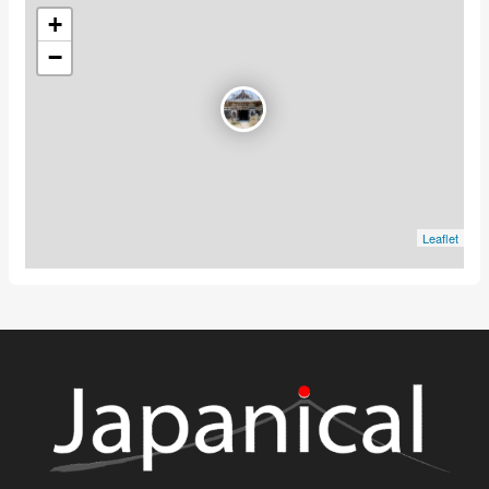
+
−
Leaflet