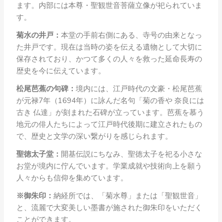
ます。内部には本尊・聖観世音菩薩立像が祀られていま
す。
菊水の井戸：
本堂の手前右側にある、寺号の由来となっ
た井戸です。現在は当時の姿を伝える遺物として大切に
保存されており、かつて多くの人々を救った延命長寿の
歴史を今に伝えています。
松尾芭蕉の句碑：
境内には、江戸時代の文豪・松尾芭蕉
が元禄7年（1694年）に詠んだ名句「菊の香や 奈良には
古き 仏達」が刻まれた石碑が立っています。芭蕉を慕う
地元の俳人たちによって江戸時代後期に建立されたもの
で、歴史と文学の深い繋がりを感じられます。
聖徳太子堂：
開基伝説にちなみ、聖徳太子を祀る小さな
お堂が境内に佇んでいます。学業成就や技術向上を願う
人々からも信仰を集めています。
※御朱印：
納経所では、「菊水尊」または「聖観世音」
と、流麗で大変美しい墨書が施された御朱印をいただく
ことができます。