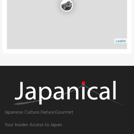
Leaflet
Japanese Culture,Nature,Gourmet
Your Insider Access to Japan.