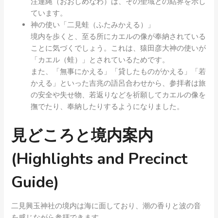
注連縄（おおしめなわ）は、その聖域との結界を示し
ています。
神の使い「二見蛙（ふたみかえる）」
境内を歩くと、至る所にカエルの像が奉納されている
ことに気づくでしょう。これは、猿田彦大神の使いが
「カエル（蛙）」とされているためです。
また、「無事にかえる」「貸したものがかえる」「若
かえる」といった吉兆の語呂合わせから、参拝者は旅
の安全や失せ物、若返りなどを祈願してカエルの像を
撫でたり、奉納したりするようになりました。
見どころと境内案内
(Highlights and Precinct
Guide)
二見興玉神社の境内は海に面しており、潮の香りと波の音
を感じながら参拝できます。