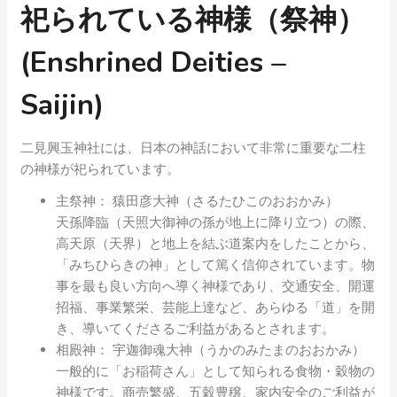
祀られている神様（祭神）
(Enshrined Deities –
Saijin)
二見興玉神社には、日本の神話において非常に重要な二柱
の神様が祀られています。
主祭神： 猿田彦大神（さるたひこのおおかみ）
天孫降臨（天照大御神の孫が地上に降り立つ）の際、
高天原（天界）と地上を結ぶ道案内をしたことから、
「みちひらきの神」として篤く信仰されています。物
事を最も良い方向へ導く神様であり、交通安全、開運
招福、事業繁栄、芸能上達など、あらゆる「道」を開
き、導いてくださるご利益があるとされます。
相殿神： 宇迦御魂大神（うかのみたまのおおかみ）
一般的に「お稲荷さん」として知られる食物・穀物の
神様です。商売繁盛、五穀豊穣、家内安全のご利益が