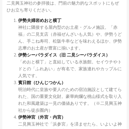
二見興玉神社の参拝後は、門前の魅力的なスポットにもぜ
ひお立ち寄りください。
伊勢夫婦岩めおと横丁
神社に隣接する屋内型のお土産・グルメ施設。「赤
福」の二見支店（赤福ぜんざいも人気）や、伊勢うど
ん、手こね寿司、松阪牛串などを味わえるほか、伊勢
志摩のお土産が豊富に揃います。
伊勢シーパラダイス（旧 二見シーパラダイス）
「めおと横丁」と直結している水族館。セイウチやト
ドとの「ふれあい」が有名で、家族連れやカップルに
人気です。
賓日館（ひんじつかん）
明治時代に皇族や要人のための宿泊施設として建てら
れた、国の重要文化財。豪華絢爛な桃山様式を取り入
れた和風建築は一見の価値ありです。（※二見興玉神
社から徒歩圏内）
伊勢神宮（外宮・内宮）
二見興玉神社で「浜参宮」を済ませたら、いよいよ神