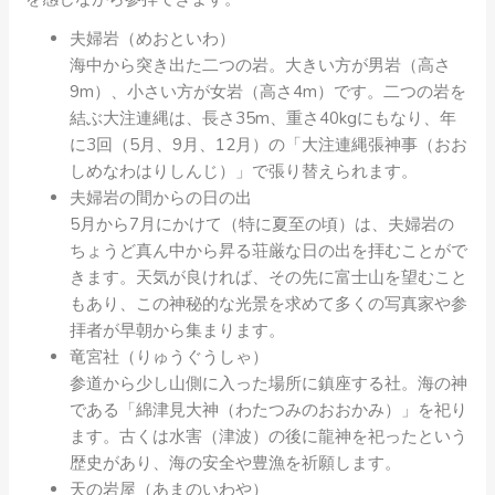
夫婦岩（めおといわ）
海中から突き出た二つの岩。大きい方が男岩（高さ
9m）、小さい方が女岩（高さ4m）です。二つの岩を
結ぶ大注連縄は、長さ35m、重さ40kgにもなり、年
に3回（5月、9月、12月）の「大注連縄張神事（おお
しめなわはりしんじ）」で張り替えられます。
夫婦岩の間からの日の出
5月から7月にかけて（特に夏至の頃）は、夫婦岩の
ちょうど真ん中から昇る荘厳な日の出を拝むことがで
きます。天気が良ければ、その先に富士山を望むこと
もあり、この神秘的な光景を求めて多くの写真家や参
拝者が早朝から集まります。
竜宮社（りゅうぐうしゃ）
参道から少し山側に入った場所に鎮座する社。海の神
である「綿津見大神（わたつみのおおかみ）」を祀り
ます。古くは水害（津波）の後に龍神を祀ったという
歴史があり、海の安全や豊漁を祈願します。
天の岩屋（あまのいわや）