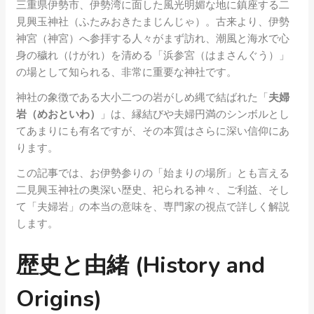
三重県伊勢市、伊勢湾に面した風光明媚な地に鎮座する二
見興玉神社（ふたみおきたまじんじゃ）。古来より、伊勢
神宮（神宮）へ参拝する人々がまず訪れ、潮風と海水で心
身の穢れ（けがれ）を清める「浜参宮（はまさんぐう）」
の場として知られる、非常に重要な神社です。
神社の象徴である大小二つの岩がしめ縄で結ばれた「
夫婦
岩（めおといわ）
」は、縁結びや夫婦円満のシンボルとし
てあまりにも有名ですが、その本質はさらに深い信仰にあ
ります。
この記事では、お伊勢参りの「始まりの場所」とも言える
二見興玉神社の奥深い歴史、祀られる神々、ご利益、そし
て「夫婦岩」の本当の意味を、専門家の視点で詳しく解説
します。
歴史と由緒 (History and
Origins)