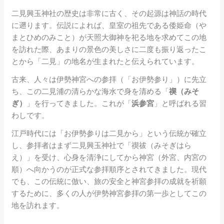
二見興玉神社の歴史は非常に古く、その起源は神話の時代
に遡ります。伝説によれば、皇室の祖先である倭姫命（や
まとひめのみこと）が天照大御神を祀る地を求めてこの地
を訪れた際、あまりの景色の美しさに二度も振り返ったこ
とから「二見」の地名が生まれたと伝えられています。
古来、人々は伊勢神宮への参拝（「お伊勢参り」）に先立
ち、この二見浦の清らかな海水で身を清める「
禊（みそ
ぎ）
」を行ってきました。これが「
浜参宮
」と呼ばれる習
わしです。
江戸時代には「お伊勢参りは二見から」という伝統が確立
し、参拝者はまず二見興玉神社で「禊祓（みそぎはら
え）」を受け、心身を清浄にしてから神宮（外宮、内宮の
順）へ向かうのが正式な参拝順序とされてきました。現代
でも、この伝統に倣い、旅の安全と神宮参拝の成就を祈願
するために、多くの人が伊勢神宮参拝の第一歩としてこの
地を訪れます。