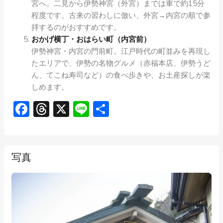
宮へ。二見から伊勢神宮（外宮）までは車で約15分
程度です。古来の習わしに倣い、外宮→内宮の順で参
拝するのがおすすめです。
おかげ横丁・おはらい町（内宮前）
伊勢神宮・内宮の門前町。江戸時代の町並みを再現し
たエリアで、伊勢の名物グルメ（赤福本店、伊勢うど
ん、てこね寿司など）の食べ歩きや、お土産探しが楽
しめます。
Facebook
Threads
X
Line
共
有
写真