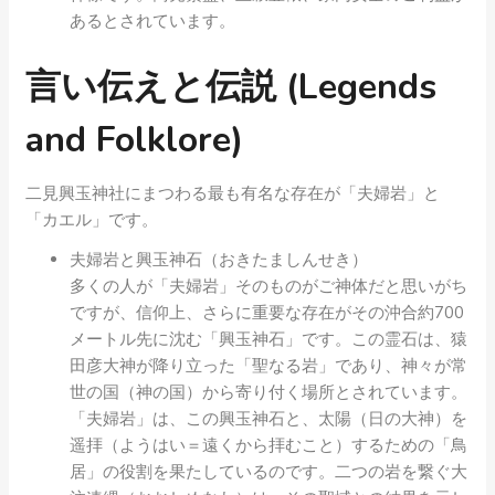
あるとされています。
言い伝えと伝説 (Legends
and Folklore)
二見興玉神社にまつわる最も有名な存在が「夫婦岩」と
「カエル」です。
夫婦岩と興玉神石（おきたましんせき）
多くの人が「夫婦岩」そのものがご神体だと思いがち
ですが、信仰上、さらに重要な存在がその沖合約700
メートル先に沈む「興玉神石」です。この霊石は、猿
田彦大神が降り立った「聖なる岩」であり、神々が常
世の国（神の国）から寄り付く場所とされています。
「夫婦岩」は、この興玉神石と、太陽（日の大神）を
遥拝（ようはい＝遠くから拝むこと）するための「鳥
居」の役割を果たしているのです。二つの岩を繋ぐ大