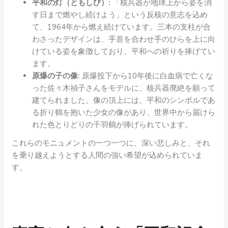
平和の灯（ともしび）:
「核兵器が地球上から姿を消
す日まで燃やし続けよう」という反核の意志を込め
て、1964年から燃え続けています。三本の支柱が合
わさったデザインは、手首を合わせ手のひらを上に向
けている姿を象徴しており、平和への祈りを捧げてい
ます。
原爆の子の像:
原爆投下から10年後に白血病で亡くな
った佐々木禎子さんをモデルに、核兵器廃絶を願って
建てられました。像の頂上には、平和のシンボルであ
る折り鶴を抱いた少女の像があり、世界中から届けら
れた色とりどりの千羽鶴が捧げられています。
これらのモニュメントの一つ一つに、深い悲しみと、それ
を乗り越えようとする人間の強い希望が込められていま
す。