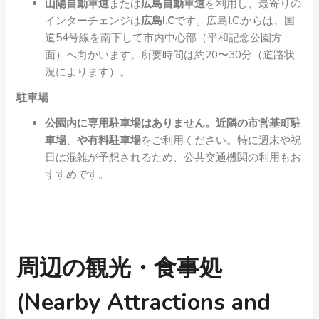
山陽自動車道
または
広島自動車道
を利用し、最寄りの
インターチェンジは
広島I.C
です。広島I.C.からは、国
道54号線を南下して市内中心部（平和記念公園方
面）へ向かいます。所要時間は約20〜30分（道路状
況によります）。
駐車場
公園内に専用駐車場はありません。近隣の市営基町駐
車場
、
や
有料駐車場
をご利用ください。特に週末や祝
日は混雑が予想されるため、公共交通機関の利用もお
すすめです。
周辺の観光・食事処
(Nearby Attractions and