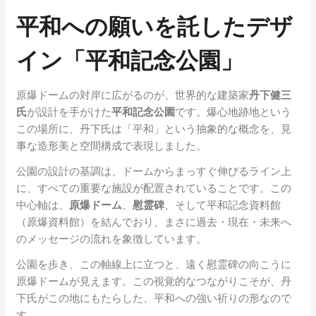
平和への願いを託したデザ
イン「平和記念公園」
原爆ドームの対岸に広がるのが、世界的な建築家
丹下健三
氏
が設計を手がけた
平和記念公園
です。爆心地跡地という
この場所に、丹下氏は「平和」という抽象的な概念を、見
事な造形美と空間構成で表現しました。
公園の設計の基調は、ドームからまっすぐ伸びるライン上
に、すべての重要な施設が配置されていることです。この
中心軸は、
原爆ドーム
、
慰霊碑
、そして平和記念資料館
（原爆資料館）を結んでおり、まさに過去・現在・未来へ
のメッセージの流れを象徴しています。
公園を歩き、この軸線上に立つと、遠く慰霊碑の向こうに
原爆ドームが見えます。この視覚的なつながりこそが、丹
下氏がこの地にもたらした、平和への強い祈りの形なので
す。