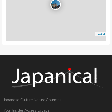
Leaflet
Japanese Culture,Nature,Gourmet
Your Insider Access to Japan.