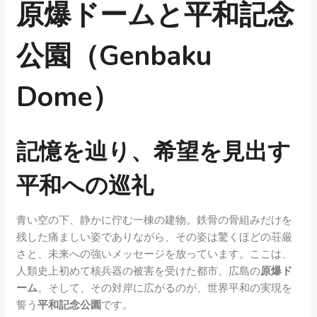
原爆ドームと平和記念
公園（Genbaku
Dome）
記憶を辿り、希望を見出す
平和への巡礼
青い空の下、静かに佇む一棟の建物。鉄骨の骨組みだけを
残した痛ましい姿でありながら、その姿は驚くほどの荘厳
さと、未来への強いメッセージを放っています。ここは、
人類史上初めて核兵器の被害を受けた都市、広島の
原爆ド
ーム
。そして、その対岸に広がるのが、世界平和の実現を
誓う
平和記念公園
です。