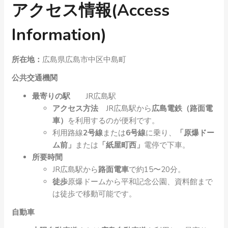
アクセス情報(Access
Information)
所在地：
広島県広島市中区中島町
公共交通機関
最寄りの駅
JR広島駅
アクセス方法
JR広島駅から
広島電鉄（路面電
車）
を利用するのが便利です。
利用路線
2号線
または
6号線
に乗り、
「原爆ドー
ム前」
または
「紙屋町西」
電停で下車。
所要時間
JR広島駅から
路面電車
で約15〜20分。
徒歩
原爆ドームから平和記念公園、資料館まで
は徒歩で移動可能です。
自動車