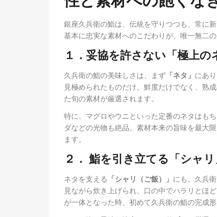
性と素材への飽くな
銀座久兵衛の鮨は、伝統を守りつつも、常に新
基本に忠実な素材へのこだわりが、唯一無二の
１．妥協を許さない「極上の
久兵衛の鮨の美味しさは、まず
「ネタ」
にあり
見極められたものだけ。鮮度だけでなく、熟成
た旬の素材が厳選されます。
特に、マグロやウニといった定番のネタはもち
ダなどの光物も絶品。素材本来の旨味を最大限
ます。
２． 鮨を引き立てる「シャ
ネタを支える
「シャリ（ご飯）」
にも、久兵衛
見ながら炊き上げられ、口の中でハラリとほど
が一体となった時、初めて久兵衛の鮨の完成形