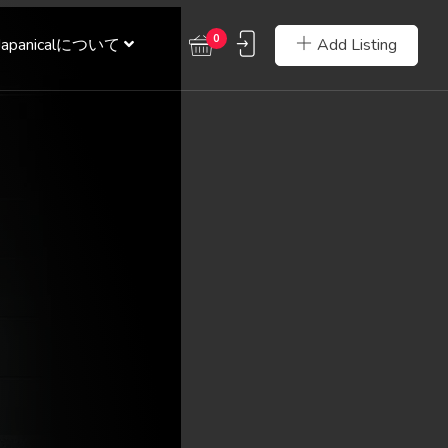
0
Add Listing
Japanicalについて