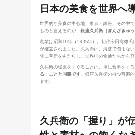
日本の美食を世界へ
世界的な美食の中心地、東京・銀座。その中で
ものと言えるのが、
銀座久兵衛（ぎんざきゅう
創業は昭和10年（1935年）。初代今田壽雄
が確立されました。久兵衛は、海苔で包まない
化に革新をもたらし、世界中の食通たちから尊
久兵衛の暖簾をくぐることは、単に食事をする
る」ことと同義です。
銀座久兵衛の持つ普遍的
ます。
久兵衛の「握り」が