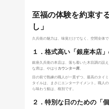
至福の体験を約束す
し」
久兵衛の魅力は、味覚だけでなく、空間全体で
１．格式高い「銀座本店」
銀座久兵衛の本店は、落ち着いた木目調の設え
な席は、やはり
カウンター席
。
目の前で熟練の職人が一貫ずつ、最高のタイミ
タイルは、まさにエンターテイメント。職人の
ら味わう鮨は、格別です。
２．特別な日のための「個