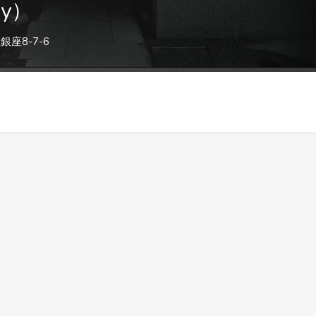
ey）
座8-7-6