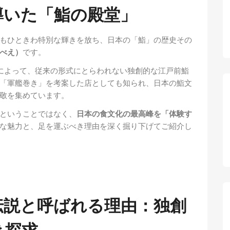
導いた「鮨の殿堂」
もひときわ特別な輝きを放ち、日本の「鮨」の歴史その
べえ）
です。
氏によって、従来の形式にとらわれない独創的な江戸前鮨
「軍艦巻き」を考案した店としても知られ、日本の鮨文
敬を集めています。
ということではなく、
日本の食文化の最高峰を「体験す
な魅力と、足を運ぶべき理由を深く掘り下げてご紹介し
伝説と呼ばれる理由：独創