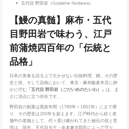
五代目 野田岩（Godaime Nodaiwa）
【鰻の真髄】麻布・五代
目野田岩で味わう、江戸
前蒲焼四百年の「伝統と
品格」
日本の美食を語る上で欠かせない伝統料理、鰻。その歴
史と技、そして品格において、東京・麻布飯倉本店に静
かに佇む
「五代目 野田岩（ごだいめのたいわ）」
は、ま
さに頂点に立つ存在です。
野田岩の創業は寛政年間（1789年～1801年）にまで遡
り、その歴史は200年を超えます。江戸時代から続く老
舗中の老舗として、代々受け継がれてきた秘伝の技と哲
学は、現在、五代目当主・金本兼次郎氏によって守り、