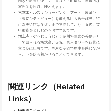
歩きや散策が楽しく、東京の下町情緒と国際的な
雰囲気を同時に味わえます。
六本木ヒルズ：
ショッピング、アート、展望台
（東京シティビュー）を備える巨大複合施設。特
に森美術館は夜遅くまで開館しており、食後に芸
術鑑賞を楽しむのもおすすめです。
増上寺（ぞうじょうじ）：
徳川将軍家の菩提寺と
して知られる格式高い寺院。東京タワーを背景に
立つ姿は圧巻です。静謐な空間で歴史を感じなが
ら、心を落ち着かせることができます。
関連リンク（Related
Links）
野田岩公式サイト