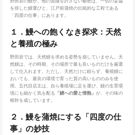
野田岩の鰻が、他の追随を許さない秘密は、一切の妥協
を排した鰻選びと、江戸前蒲焼の伝統的な工程である
「四度の仕事」にあります。
１．鰻への飽くなき探求：天然
と養殖の極み
野田岩では、天然鰻を求める姿勢を崩していません。天
然鰻は、その時期、その場所で最も良いものだけを厳選
して仕入れます。ただし、天然だけに頼らず、養殖鰻に
おいても、最良の環境で育った質の高いもののみを使
用。五代目店主は、自ら養殖場に足を運び、鰻の生育環
境にも細かく気を配る
「鰻への愛と情熱」
が、その味の
根幹を成しています。
２．鰻を蒲焼にする「四度の仕
事」の妙技