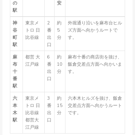
の
安
駅
神
東京メ
2
約
外堀通り沿いを麻布台ヒル
谷
トロ 日
番
5
ズ方面へ向かうルートで
町
比谷線
出
分
す。
駅
口
麻
都営 大
6
約
麻布十番の商店街を抜け、
布
江戸線
番
10
飯倉交差点方面へ向かいま
十
出
分
す。
番
口
駅
六
東京メ
3
約
六本木ヒルズを抜け、飯倉
本
トロ 日
番
15
交差点方面へ向かうルート
木
比谷線
出
分
です。
駅
都営大
口
江戸線