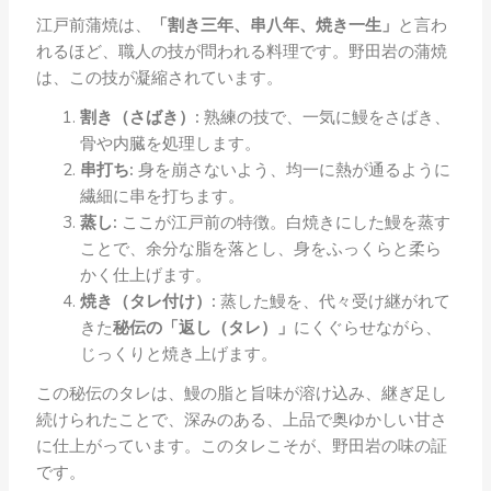
江戸前蒲焼は、
「割き三年、串八年、焼き一生」
と言わ
れるほど、職人の技が問われる料理です。野田岩の蒲焼
は、この技が凝縮されています。
割き（さばき）:
熟練の技で、一気に鰻をさばき、
骨や内臓を処理します。
串打ち:
身を崩さないよう、均一に熱が通るように
繊細に串を打ちます。
蒸し:
ここが江戸前の特徴。白焼きにした鰻を蒸す
ことで、余分な脂を落とし、身をふっくらと柔ら
かく仕上げます。
焼き（タレ付け）:
蒸した鰻を、代々受け継がれて
きた
秘伝の「返し（タレ）」
にくぐらせながら、
じっくりと焼き上げます。
この秘伝のタレは、鰻の脂と旨味が溶け込み、継ぎ足し
続けられたことで、深みのある、上品で奥ゆかしい甘さ
に仕上がっています。このタレこそが、野田岩の味の証
です。