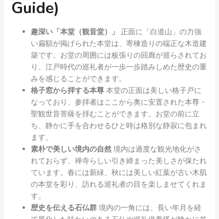
Guide)
趣深い「本堂（観音堂）」
正面に「白道山」の力強
い扁額が掲げられた本堂は、寄棟造りの端正な木造建
築です。お堂の周囲には板張りの回廊が巡らされてお
り、江戸時代の巡礼者が一歩一歩踏みしめた歴史の重
みを感じることができます。
格子窓から拝する本尊
本堂の正面は美しい格子戸に
なっており、参拝者はここから奥に安置された本尊・
聖観世音菩薩を拝むことができます。お堂の前に立
ち、静かに手を合わせるひと時は格別な静寂に包まれ
ます。
素朴で美しい境内の自然
境内は過度な観光地化がさ
れておらず、禅寺らしい引き締まった美しさが保たれ
ています。春には新緑、秋には美しい紅葉が古い木肌
の本堂を彩り、訪れる巡礼者の目を楽しませてくれま
す。
歴史を伝える石仏群
境内の一角には、長い年月を経