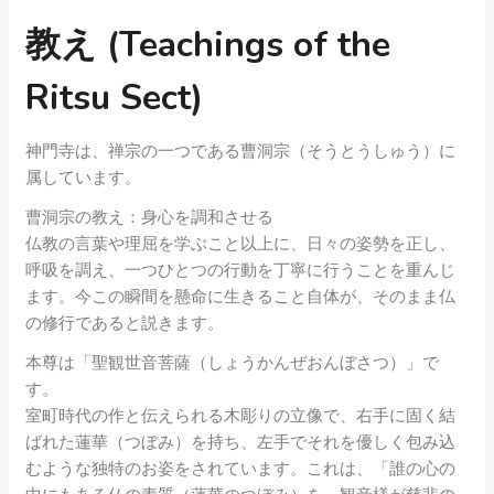
教え (Teachings of the
Ritsu Sect)
神門寺は、禅宗の一つである曹洞宗（そうとうしゅう）に
属しています。
曹洞宗の教え：身心を調和させる
仏教の言葉や理屈を学ぶこと以上に、日々の姿勢を正し、
呼吸を調え、一つひとつの行動を丁寧に行うことを重んじ
ます。今この瞬間を懸命に生きること自体が、そのまま仏
の修行であると説きます。
本尊は「聖観世音菩薩（しょうかんぜおんぼさつ）」で
す。
室町時代の作と伝えられる木彫りの立像で、右手に固く結
ばれた蓮華（つぼみ）を持ち、左手でそれを優しく包み込
むような独特のお姿をされています。これは、「誰の心の