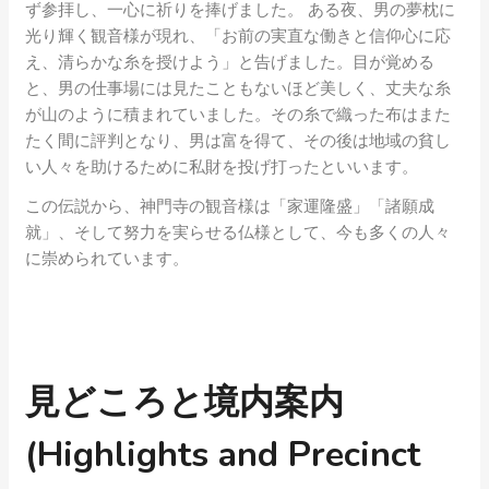
ず参拝し、一心に祈りを捧げました。 ある夜、男の夢枕に
光り輝く観音様が現れ、「お前の実直な働きと信仰心に応
え、清らかな糸を授けよう」と告げました。目が覚める
と、男の仕事場には見たこともないほど美しく、丈夫な糸
が山のように積まれていました。その糸で織った布はまた
たく間に評判となり、男は富を得て、その後は地域の貧し
い人々を助けるために私財を投げ打ったといいます。
この伝説から、神門寺の観音様は「家運隆盛」「諸願成
就」、そして努力を実らせる仏様として、今も多くの人々
に崇められています。
見どころと境内案内
(Highlights and Precinct