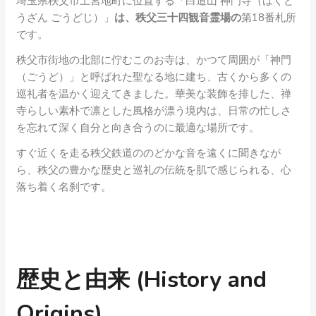
埼玉県秩父市上宮地町に位置する「白道山 神門寺（はくど
うざん ごうどじ）」
は、秩父三十四観音霊場の
第18番札所
です。
秩父市街地の北部に佇むこのお寺は、かつて周囲が「神門
（ごうど）」と呼ばれた聖なる地に建ち、古くから多くの
巡礼者を温かく迎えてきました。華美な装飾を排した、禅
寺らしい素朴で凛とした風格が漂う境内は、日常の忙しさ
を忘れて深く自分と向き合うのに最適な場所です。
すぐ近くを走る秩父鉄道ののどかな音を遠くに聞きなが
ら、秩父の豊かな歴史と巡礼の伝統を肌で感じられる、心
落ち着く名刹です。
歴史と由来 (History and
Origins)