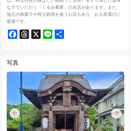
は、秩父特産の香ばしい胡桃（くるみ）をすり潰した濃厚
な汁でいただく「くるみ蕎麦」の名店があります。また、
地元の和菓子や秩父銘酒を扱うお店もあり、お土産選びに
最適です。
Facebook
Threads
X
Line
共
有
写真