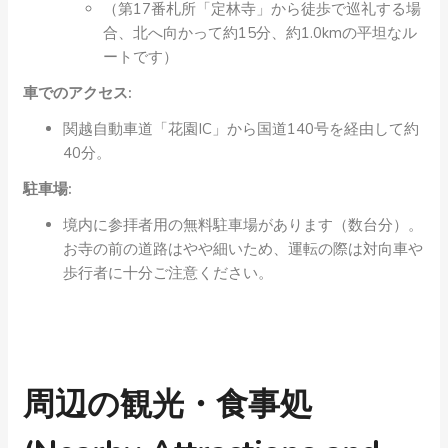
（第17番札所「定林寺」から徒歩で巡礼する場
合、北へ向かって約15分、約1.0kmの平坦なル
ートです）
車でのアクセス:
関越自動車道「花園IC」から国道140号を経由して約
40分。
駐車場:
境内に参拝者用の無料駐車場があります（数台分）。
お寺の前の道路はやや細いため、運転の際は対向車や
歩行者に十分ご注意ください。
周辺の観光・食事処