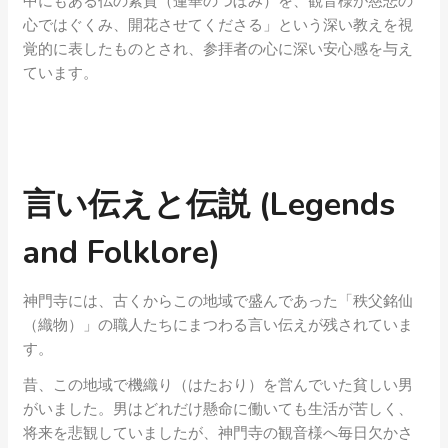
中にもある仏の素質（蓮華のつぼみ）を、観音様が慈悲の
心ではぐくみ、開花させてくださる」という深い教えを視
覚的に表したものとされ、参拝者の心に深い安心感を与え
ています。
言い伝えと伝説 (Legends
and Folklore)
神門寺には、古くからこの地域で盛んであった「秩父銘仙
（織物）」の職人たちにまつわる言い伝えが残されていま
す。
昔、この地域で機織り（はたおり）を営んでいた貧しい男
がいました。男はどれだけ懸命に働いても生活が苦しく、
将来を悲観していましたが、神門寺の観音様へ毎日欠かさ