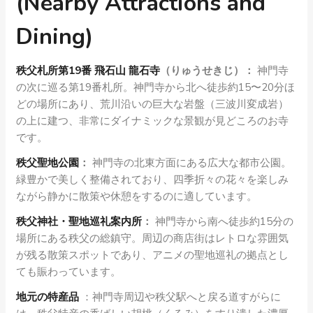
(Nearby Attractions and
Dining)
秩父札所第19番 飛石山 龍石寺
（りゅうせきじ）：
神門寺
の次に巡る第19番札所。神門寺から北へ徒歩約15〜20分ほ
どの場所にあり、荒川沿いの巨大な岩盤（三波川変成岩）
の上に建つ、非常にダイナミックな景観が見どころのお寺
です。
秩父聖地公園
：
神門寺の北東方面にある広大な都市公園。
緑豊かで美しく整備されており、四季折々の花々を楽しみ
ながら静かに散策や休憩をするのに適しています。
秩父神社・聖地巡礼案内所
：
神門寺から南へ徒歩約15分の
場所にある秩父の総鎮守。周辺の商店街はレトロな雰囲気
が残る散策スポットであり、アニメの聖地巡礼の拠点とし
ても賑わっています。
地元の
特産品
：神門寺周辺や秩父駅へと戻る道すがらに