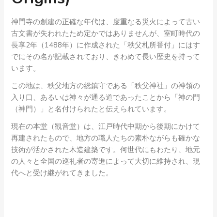
神門寺の創建の正確な年代は、度重なる災火によって古い
古文書が失われたため定かではありませんが、室町時代の
長享2年（1488年）に作成された「秩父札所番付」にはす
でにその名が記載されており、きわめて長い歴史を持って
います。
この地は、秩父地方の総鎮守である「秩父神社」の神領の
入り口、あるいは神々が通る道であったことから「神の門
（神門）」と名付けられたと伝えられています。
現在の本堂（観音堂）は、江戸時代中期から後期にかけて
再建されたもので、地方の職人たちの素朴ながらも確かな
技術が活かされた木造建築です。何世代にもわたり、地元
の人々と全国の巡礼者の寄進によって大切に維持され、現
代へと受け継がれてきました。