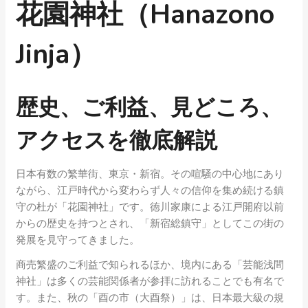
花園神社（Hanazono
Jinja）
歴史、ご利益、見どころ、
アクセスを徹底解説
日本有数の繁華街、東京・新宿。その喧騒の中心地にあり
ながら、江戸時代から変わらず人々の信仰を集め続ける鎮
守の杜が「花園神社」です。徳川家康による江戸開府以前
からの歴史を持つとされ、「新宿総鎮守」としてこの街の
発展を見守ってきました。
商売繁盛のご利益で知られるほか、境内にある「芸能浅間
神社」は多くの芸能関係者が参拝に訪れることでも有名で
す。また、秋の「酉の市（大酉祭）」は、日本最大級の規