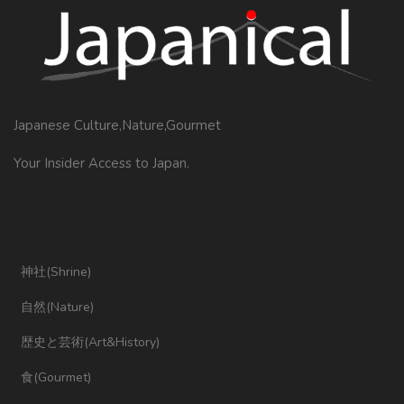
Japanese Culture,Nature,Gourmet
Your Insider Access to Japan.
神社(Shrine)
自然(Nature)
歴史と芸術(Art&History)
食(Gourmet)