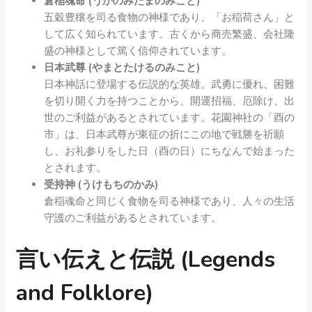
倉稲魂命 (うかのみたまのみこと)
五穀豊穣を司る食物の神様であり、「お稲荷さん」と
して広く知られています。古くから商売繁盛、会社隆
盛の神様として篤く信仰されています。
日本武尊 (やまとたけるのみこと)
日本神話に登場する伝説的な英雄。武勇に優れ、困難
を切り開く力を持つことから、開運招福、厄除け、出
世のご利益があるとされています。花園神社の「酉の
市」は、日本武尊が東征の折にこの地で戦勝を祈願
し、お礼参りをした日（酉の日）にちなんで始まった
とされます。
受持神 (うけもちのかみ)
倉稲魂命と同じく食物を司る神様であり、人々の生活
守護のご利益があるとされています。
言い伝えと伝説 (Legends
and Folklore)