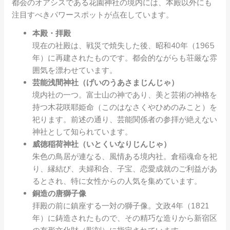
都会のオアシスである花園神社の境内には、本殿以外にも
注目すべきパワースポットが点在しています。
本殿・拝殿
現在の社殿は、戦災で焼失した後、昭和40年（1965
年）に再建されたものです。都会的ながらも荘厳な雰
囲気を漂わせています。
芸能浅間神社（げいのうあさまじんじゃ）
境内社の一つ。富士山の神であり、美と芸術の神格を
持つ木花咲耶姫命（このはなさくやひめのみこと）を
祀ります。前述の通り、芸能関係者の参拝が絶えない
神社として知られています。
威徳稲荷神社（いとくいなりじんじゃ）
朱色の鳥居が連なる、風情ある境内社。倉稲魂命を祀
り、縁結び、夫婦和合、子宝、恋愛成就のご利益があ
るとされ、特に女性からの人気を集めています。
銅造の唐獅子像
拝殿の前に鎮座する一対の獅子像。文政4年（1821
年）に鋳造されたもので、その精巧な造りから新宿区