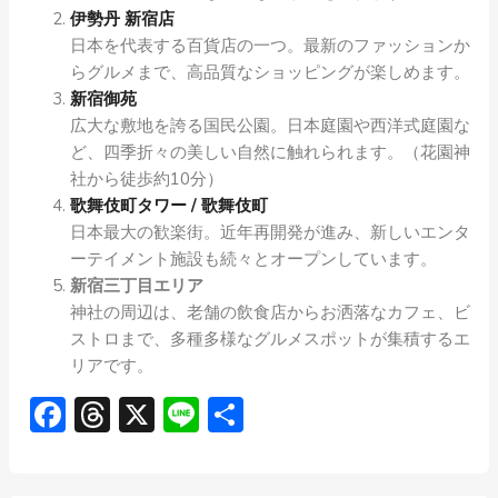
伊勢丹 新宿店
日本を代表する百貨店の一つ。最新のファッションか
らグルメまで、高品質なショッピングが楽しめます。
新宿御苑
広大な敷地を誇る国民公園。日本庭園や西洋式庭園な
ど、四季折々の美しい自然に触れられます。（花園神
社から徒歩約10分）
歌舞伎町タワー / 歌舞伎町
日本最大の歓楽街。近年再開発が進み、新しいエンタ
ーテイメント施設も続々とオープンしています。
新宿三丁目エリア
神社の周辺は、老舗の飲食店からお洒落なカフェ、ビ
ストロまで、多種多様なグルメスポットが集積するエ
リアです。
Facebook
Threads
X
Line
共
有