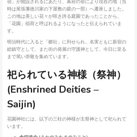
宿」が開設されるにあたり、幕府の命により現在の地（当
時は尾張藩徳川家の下屋敷の庭の一部）へ遷座しました。
この地は美しい花々が咲き誇る庭園であったことから、
「花園」稲荷と呼ばれるようになったと伝えられていま
す。
明治時代に入ると「郷社」に列せられ、名実ともに新宿の
総鎮守として、また街の発展の守護神として、今日に至る
まで篤い崇敬を集めています。
祀られている神様（祭神）
(Enshrined Deities –
Saijin)
花園神社には、以下の三柱の神様が主祭神として祀られて
います。