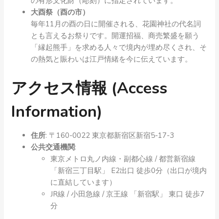
の有形文化財（彫刻）に指定されています。
大酉祭（酉の市）
毎年11月の酉の日に開催される、花園神社の代名詞
とも言えるお祭りです。開運招福、商売繁盛を願う
「縁起熊手」を求める人々で境内が埋め尽くされ、そ
の熱気と賑わいは江戸情緒を今に伝えています。
アクセス情報 (Access
Information)
住所
: 〒160-0022 東京都新宿区新宿5-17-3
公共交通機関
:
東京メトロ丸ノ内線・副都心線 / 都営新宿線
「新宿三丁目駅」 E2出口 徒歩0分（出口が境内
に直結しています）
JR線 / 小田急線 / 京王線 「新宿駅」 東口 徒歩7
分