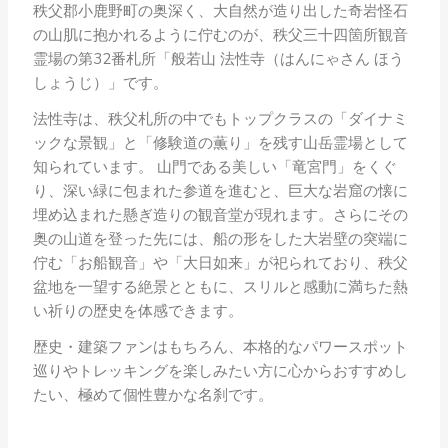
秩父郡小鹿野町の奥深く、大自然が造り出した奇岩怪石
の山肌に抱かれるように佇むのが、秩父三十四箇所観音
霊場の第32番札所「般若山 法性寺（はんにゃさん ほう
しょうじ）」です。
法性寺は、秩父札所の中でもトップクラスの「ダイナミ
ックな景観」と「修験道の薫り」を残す山岳霊場として
知られています。 山門である美しい「竜宮門」をくぐ
り、深い緑に包まれた参道を進むと、巨大な岩窟の懐に
埋め込まれた懸ぎ造りの観音堂が現れます。さらにその
奥の山道を登った先には、船の形をした大岩壁の突端に
佇む「お船観音」や「大日如来」が祀られており、秩父
盆地を一望する絶景とともに、スリルと感動に満ちた熱
い祈りの歴史を体感できます。
歴史・建築ファンはもちろん、本格的なパワースポット
巡りやトレッキングを楽しみたい方に心からおすすめし
たい、極めて個性豊かな名刹です。