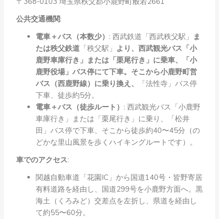
〒368-0103 埼玉県秩父郡小鹿野町般若2661
公共交通機関
:
電車＋バス（本数少）
: 西武鉄道「西武秩父駅」
ま
たは秩父鉄道
「秩父駅」
より、西武観光バス「小
鹿野車庫行き」または「栗尾行き」に乗車、「小
鹿野役場」バス停にて下車。そこから小鹿野町営
バス（西鹿野線）に乗り換え、
「法性寺」バス停
下車、徒歩約5分。
電車＋バス（徒歩ルート）
: 西武観光バス「小鹿野
車庫行き」または「栗尾行き」に乗り、「松井
田」バス停で下車、そこから徒歩約40〜45分（の
どかな里山風景を歩くハイキングルートです）。
車でのアクセス
:
関越自動車道「花園IC」から国道140号・皆野寄居
有料道路を経由し、国道299号を小鹿野方面へ。黒
海土（くろみど）交差点を左折し、県道を経由し
て約55〜60分。