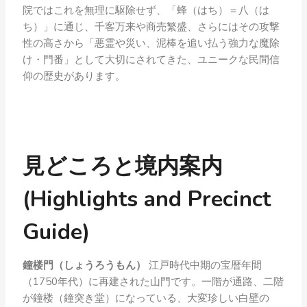
院ではこれを無理に駆除せず、「蜂（はち）＝八（は
ち）」に通じ、千客万来や商売繁盛、さらにはその攻撃
性の高さから「悪霊や災い、泥棒を追い払う強力な魔除
け・門番」として大切にされてきた、ユニークな民間信
仰の歴史があります。
見どころと境内案内
(Highlights and Precinct
Guide)
鐘楼門（しょうろうもん）
江戸時代中期の宝暦年間
（1750年代）に再建された山門です。一階が通路、二階
が鐘楼（鐘突き堂）になっている、大変珍しい白壁の