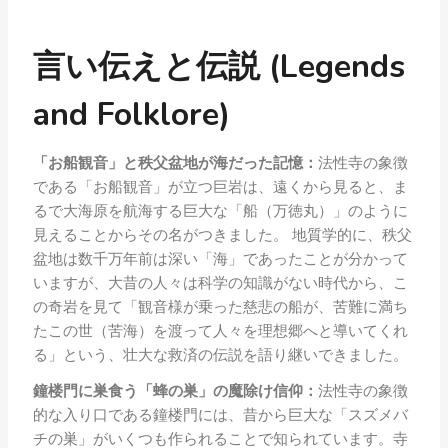
言い伝えと伝説 (Legends
and Folklore)
「お船観音」と秩父盆地が海だった記憶：
法性寺の象徴
である「お船観音」が立つ巨岩は、遠くから見ると、ま
るで大海原を航海する巨大な「船（万徳丸）」のように
見えることからその名がつきました。 地質学的に、秩父
盆地は数千万年前は深い「海」であったことが分かって
いますが、大昔の人々は科学の知識がない時代から、こ
の奇岩を見て「観音様が乗った慈悲の船が、苦難に満ち
たこの世（苦海）を渡って人々を理想郷へと導いてくれ
る」という、壮大な救済の伝説を語り継いできました。
鐘楼門に巣食う「蜂の巣」の魔除け信仰：
法性寺の象徴
的な入り口である鐘楼門には、昔から巨大な「スズメバ
チの巣」がいくつも作られることで知られています。寺