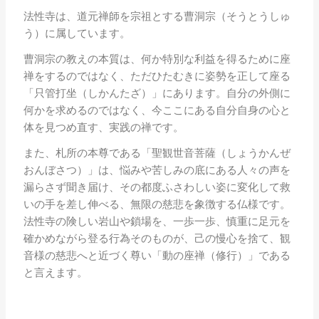
法性寺は、道元禅師を宗祖とする曹洞宗（そうとうしゅ
う）に属しています。
曹洞宗の教えの本質は、何か特別な利益を得るために座
禅をするのではなく、ただひたむきに姿勢を正して座る
「只管打坐（しかんたざ）」にあります。自分の外側に
何かを求めるのではなく、今ここにある自分自身の心と
体を見つめ直す、実践の禅です。
また、札所の本尊である「聖観世音菩薩（しょうかんぜ
おんぼさつ）」は、悩みや苦しみの底にある人々の声を
漏らさず聞き届け、その都度ふさわしい姿に変化して救
いの手を差し伸べる、無限の慈悲を象徴する仏様です。
法性寺の険しい岩山や鎖場を、一歩一歩、慎重に足元を
確かめながら登る行為そのものが、己の慢心を捨て、観
音様の慈悲へと近づく尊い「動の座禅（修行）」である
と言えます。