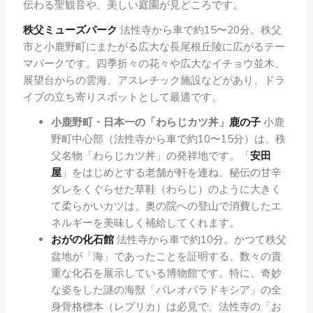
伝わる聖観音や、美しい庭園が見どころです。
秩父ミューズパーク
法性寺から車で約15〜20分。秩父
市と小鹿野町にまたがる広大な長尾根丘陵に広がるテー
マパークです。四季折々の花々や広大なイチョウ並木、
展望台からの雲海、アスレチック施設などがあり、ドラ
イブの立ち寄りスポットとして最適です。
小鹿野町・日本一の「わらじカツ丼」
鹿の子
小鹿
野町中心部（法性寺から車で約10〜15分）は、秩
父名物「わらじカツ丼」の発祥地です。「
安田
屋
」をはじめとする老舗が軒を連ね、秘伝の甘辛
ダレをくぐらせた草鞋（わらじ）のように大きく
て柔らかいカツは、奥の院への登山で消費したエ
ネルギーを美味しく補給してくれます。
おがの化石館
法性寺から車で約10分。かつて秩父
盆地が「海」であったことを証明する、数々の貴
重な化石を展示している博物館です。特に、奇妙
な姿をした謎の海獣「パレオパラドキシア」の全
身骨格標本（レプリカ）は必見で、法性寺の「お