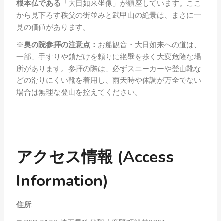
根本仏である
「大日如来坐像」が鎮座しています。ここ
から見下ろす秩父の街並みと武甲山の絶景は、まさに一
見の価値があります。
※
奥の院参拝の注意点：
お船観音・大日如来への道は、
一部、手すりや鎖だけを頼りに絶壁を歩く大変危険な場
所があります。参拝の際は、必ずスニーカーや登山靴な
どの滑りにくい靴を着用し、雨天時や体調が万全でない
場合は無理な登山を控えてください。
アクセス情報 (Access
Information)
住所
: