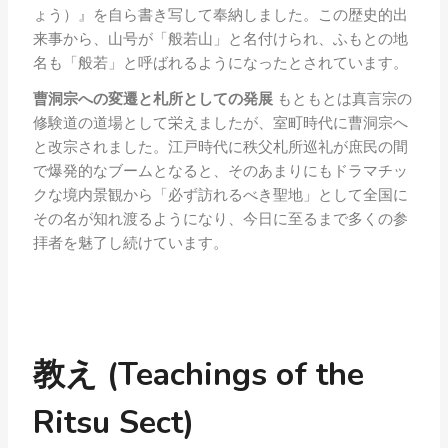
ょう）』を自ら書き写して奉納しました。この歴史的出
来事から、山号が「般若山」と名付けられ、ふもとの地
名も「般若」と呼ばれるようになったとされています。
曹洞宗への変遷と札所としての発展
もともとは真言宗の
修験道の道場として栄えましたが、室町時代に曹洞宗へ
と改宗されました。江戸時代に秩父札所巡礼が庶民の間
で爆発的なブームとなると、そのあまりにもドラマチッ
クな境内景観から「必ず訪れるべき聖地」として全国に
その名が知れ渡るようになり、今日に至るまで多くの参
拝者を魅了し続けています。
教え (Teachings of the
Ritsu Sect)