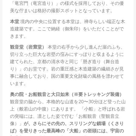
「竜宮門（竜宮造り）」の様式を採用しており、その優
美な佇まいは格好の撮影スポットとなっています。
本堂
境内の中央に位置する本堂は、禅寺らしい端正な木
造建築です。ここで納経（御朱印）をいただくことがで
きます。
観音堂（岩窟堂）
本堂の右手から少し進んだ崖のふち、
切り立った巨大な岩壁の窪みにすっぽりと収まるように
建てられた、京都の清水寺と同じ「懸ぎ造り（舞台造
り）」のお堂です。岩の重圧感と木造建築の繊細さが見
事に融合しており、国の重要文化財級の風格を漂わせて
います。
奥の院・お船観音と大日如来（※要トレッキング装備）
観音堂の脇から、本格的な山道を20〜30分ほど登った山
上（般若山の中腹）にあります。 「小船」と呼ばれる岩
の突端には、凛とした姿で佇む「お船観音（聖観音立
像）」
が、さらにその先の、スリリングな鎖場（くさり
ば）を登りきった最高峰の「大船」の岩頭には、宇宙の