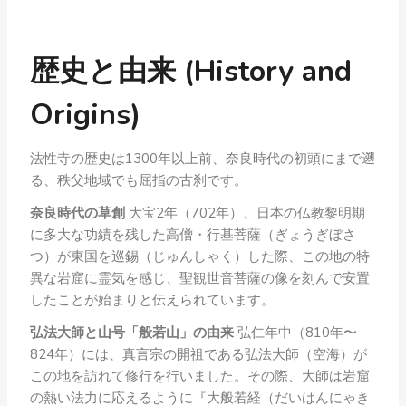
歴史と由来 (History and
Origins)
法性寺の歴史は1300年以上前、奈良時代の初頭にまで遡
る、秩父地域でも屈指の古刹です。
奈良時代の草創
大宝2年（702年）、日本の仏教黎明期
に多大な功績を残した高僧・行基菩薩（ぎょうぎぼさ
つ）が東国を巡錫（じゅんしゃく）した際、この地の特
異な岩窟に霊気を感じ、聖観世音菩薩の像を刻んで安置
したことが始まりと伝えられています。
弘法大師と山号「般若山」の由来
弘仁年中（810年〜
824年）には、真言宗の開祖である弘法大師（空海）が
この地を訪れて修行を行いました。その際、大師は岩窟
の熱い法力に応えるように『大般若経（だいはんにゃき