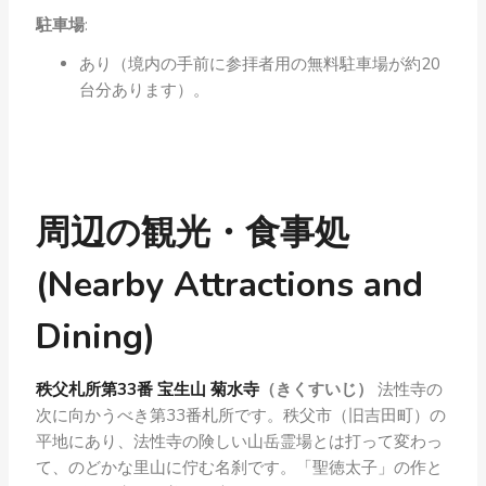
駐車場
:
あり（境内の手前に参拝者用の無料駐車場が約20
台分あります）。
周辺の観光・食事処
(Nearby Attractions and
Dining)
秩父札所第33番 宝生山 菊水寺
（きくすいじ）
法性寺の
次に向かうべき第33番札所です。秩父市（旧吉田町）の
平地にあり、法性寺の険しい山岳霊場とは打って変わっ
て、のどかな里山に佇む名刹です。「聖徳太子」の作と