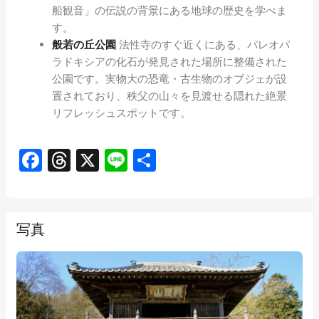
船観音」の伝説の背景にある地球の歴史を学べま
す。
般若の丘公園
法性寺のすぐ近くにある、パレオパ
ラドキシアの化石が発見された場所に整備された
公園です。実物大の恐竜・古生物のオブジェが設
置されており、秩父の山々を見渡せる隠れた絶景
リフレッシュスポットです。
Facebook
Threads
X
Line
共
有
写真