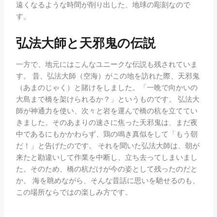
遠くなるような時間が削り出した、地球の彫刻なので
す。
弘法大師と天邪鬼の伝説
一方で、地元にはこんなユニークな伝説も残されていま
す。 昔、弘法大師（空海）がこの地を訪れた際、天邪鬼
（あまのじゃく）と賭けをしました。「一晩で向かいの
大島まで橋を架けられるか？」というものです。 弘法大
師が神通力を使い、次々と岩を運んで橋の杭を立ててい
きました。そのあまりの速さに焦った天邪鬼は、まだ夜
中であるにもかかわらず、鶏の鳴き真似をして「もう朝
だ！」と告げたのです。 それを聞いた弘法大師は、朝が
来たと勘違いして作業を中断し、立ち去ってしまいまし
た。そのため、橋の杭だけが今の姿として残ったのだと
か。 海を眺めながら、そんな昔話に思いを馳せるのも、
この場所ならではの楽しみ方です。