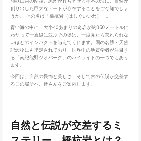
和歌山県の南端、黒潮が打ち寄せる串本の海に、自然が
創り出した巨大なアートが存在することをご存知でしょ
うか。 その名は「橋杭岩（はしぐいいわ）」。
青い海の中に、大小40あまりの奇岩が約850メートルに
わたって一直線に並ぶその姿は、一度見たら忘れられな
いほどのインパクトを与えてくれます。国の名勝・天然
記念物にも指定されており、世界中の地質学者が注目す
る「南紀熊野ジオパーク」のハイライトの一つでもあり
ます。
今回は、自然の畏怖と美しさ、そして古の伝説が交差す
るこの場所へ、皆さんをご案内します。
自然と伝説が交差するミ
ステリー。橋杭岩とは？