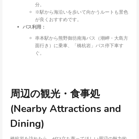
分。
※駅から海沿いを歩いて向かうルートも景色
が良くおすすめです。
バス利用：
串本駅から熊野御坊南海バス（潮岬・大島方
面行き）に乗車、「橋杭岩」バス停下車す
ぐ。
周辺の観光・食事処
(Nearby Attractions and
Dining)
橋杭岩を訪れたら、ぜひ立ち寄ってほしい周辺の魅力的