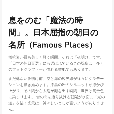
息をのむ「魔法の時
間」。日本屈指の朝日の
名所（Famous Places）
橋杭岩が最も美しく輝く瞬間、それは「夜明け」です。
「日本の朝日百選」にも選ばれているこの場所は、多く
のフォトグラファーが憧れる聖地でもあります。
まだ薄暗い夜明け前、空と海の境界線が徐々にグラデー
ションを描き始めます。漆黒の岩のシルエットが浮かび
上がり、その間から太陽が顔を出す瞬間、世界は黄金色
に染まります。 岩の間を通り抜ける朝陽が水面に「光の
道」を描く光景は、神々しいとしか言いようがありませ
ん。