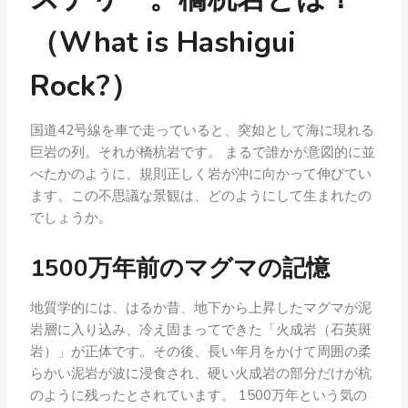
（What is Hashigui
Rock?）
国道42号線を車で走っていると、突如として海に現れる
巨岩の列。それが橋杭岩です。 まるで誰かが意図的に並
べたかのように、規則正しく岩が沖に向かって伸びてい
ます。この不思議な景観は、どのようにして生まれたの
でしょうか。
1500万年前のマグマの記憶
地質学的には、はるか昔、地下から上昇したマグマが泥
岩層に入り込み、冷え固まってできた「火成岩（石英斑
岩）」が正体です。その後、長い年月をかけて周囲の柔
らかい泥岩が波に浸食され、硬い火成岩の部分だけが杭
のように残ったとされています。 1500万年という気の