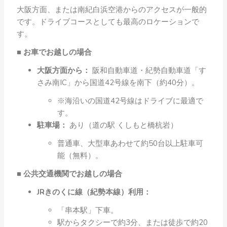
大阪方面、または南紀白浜空港からのアクセスが一般的
です。ドライブコースとしても最高のロケーションで
す。
■ お車でお越しの場合
大阪方面から：
阪和自動車道・紀勢自動車道「す
さみ南IC」から国道42号線を南下（約40分）。
※海沿いの国道42号線はドライブに最適で
す。
駐車場：
あり（道の駅 くしもと橋杭岩）
普通車、大型車あわせて約50台以上駐車可
能（無料）。
■ 公共交通機関でお越しの場合
JRきのくに線（紀勢本線）利用：
「串本駅」下車。
駅からタクシーで約3分、または徒歩で約20