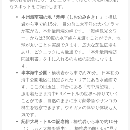
なスポットをご紹介します。
本州最南端の地「潮岬（しおのみさき）」
：橋杭
岩から車で約15分。 目の前に太平洋の大パノラマ
が広がる、本州最南端の岬です。「潮岬観光タワ
ー」からは360度の水平線を見渡すことができ、地
球が丸いことを実感できます。広大な芝生広場も
あり、ピクニックにも最適です。「本州最南端訪
問証明書」を手に入れるのも旅の記念になりま
す。
串本海中公園
：橋杭岩から車で約20分。 日本初の
海中公園地区に指定されたエリアにある水族館で
す。ここの目玉は、沖合にある「海中展望塔」。
服を着たまま海中6.3メートルの世界へ降りていく
ことができ、自然のままに泳ぐ熱帯魚やサンゴの
群生を観察できます。ウミガメの餌やり体験も人
気です。
紀伊大島・トルコ記念館
：橋杭岩から車で約10分
（くしもと大橋を経由）。 橋杭岩の向かいに見え