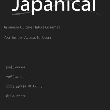
Japanese Culture,Nature,Gourmet
Your Insider Access to Japan.
神社(Shrine)
自然(Nature)
歴史と芸術(Art&History)
食(Gourmet)