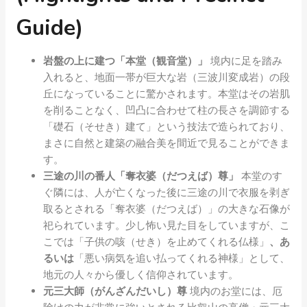
Guide)
岩盤の上に建つ「本堂（観音堂）」
境内に足を踏み
入れると、地面一帯が巨大な岩（三波川変成岩）の段
丘になっていることに驚かされます。本堂はその岩肌
を削ることなく、凹凸に合わせて柱の長さを調節する
「礎石（そせき）建て」という技法で造られており、
まさに自然と建築の融合美を間近で見ることができま
す。
三途の川の番人「奪衣婆（だつえば）尊」
本堂のす
ぐ隣には、人が亡くなった後に三途の川で衣服を剥ぎ
取るとされる「奪衣婆（だつえば）」の大きな石像が
祀られています。少し怖い見た目をしていますが、こ
こでは「子供の咳（せき）を止めてくれる仏様」
、あ
るいは
「悪い病気を追い払ってくれる神様」として、
地元の人々から優しく信仰されています。
元三大師（がんざんだいし）尊
境内のお堂には、厄