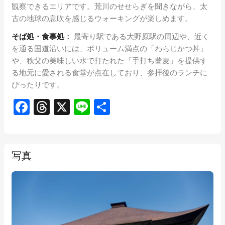
観察できるエリアです。荒川のせせらぎを聞きながら、太
古の地球の息吹を感じるウォーキングが楽しめます。
そば処・食事処
：
最寄り駅である大野原駅の周辺や、近く
を通る国道沿いには、ボリューム満点の「わらじかつ丼」
や、秩父の美味しい水で打たれた「手打ち蕎麦」を提供す
る地元に愛される食堂が点在しており、参拝後のランチに
ぴったりです。
Facebook
Threads
X
Line
共
有
写真