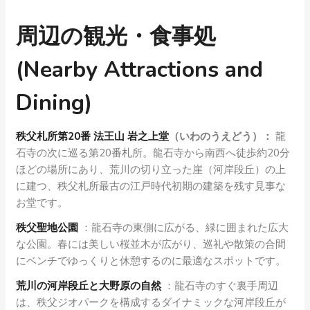
周辺の観光・食事処
(Nearby Attractions and
Dining)
秩父札所第20番 法王山 岩之上堂
（いわのうえどう）：
龍
石寺の次に巡る第20番札所。龍石寺から南西へ徒歩約20分
ほどの場所にあり、荒川の切り立った崖（河岸段丘）の上
に建つ、秩父札所最古の江戸時代初期の建築を残す見事な
お堂です。
秩父聖地公園
：龍石寺の東側に広がる、緑に囲まれた広大
な公園。春には美しい桜並木が広がり、巡礼や散策の合間
にベンチでゆっくりと休憩するのに最適なスポットです。
荒川の河岸段丘と大野原の自然
：龍石寺のすぐ裏手周辺
は、秩父ジオパークを構成するダイナミックな河岸段丘が