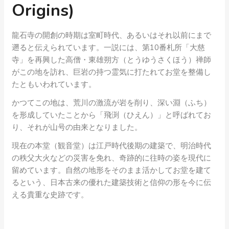
Origins)
龍石寺の開創の時期は室町時代、あるいはそれ以前にまで
遡ると伝えられています。一説には、第10番札所「大慈
寺」を再興した高僧・東雄朔方（とうゆうさくほう）禅師
がこの地を訪れ、巨岩の持つ霊気に打たれてお堂を整備し
たともいわれています。
かつてこの地は、荒川の激流が岩を削り、深い淵（ふち）
を形成していたことから「飛渕（ひえん）」と呼ばれてお
り、それが山号の由来となりました。
現在の本堂（観音堂）は江戸時代後期の建築で、明治時代
の秩父大火などの災害を免れ、奇跡的に往時の姿を現代に
留めています。自然の地形をそのまま活かしてお堂を建て
るという、日本古来の優れた建築技術と信仰の形を今に伝
える貴重な史跡です。