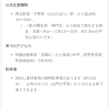
公共交通機関:
秩父鉄道「大野原（おおのはら）駅」から徒歩約
15〜18分。
（第18番札所「神門寺」から徒歩で巡礼する場
合、北西へ向かって約15〜20分、約1.2kmの平
坦な道のりです）
車でのアクセス:
関越自動車道「花園IC」から国道140号（皆野寄居有
料道路経由）で約40分。
駐車場:
境内に参拝者用の無料駐車場があります（約10台
分）。お寺の入り口（山門の手前）からそのまま車で
進入できます。