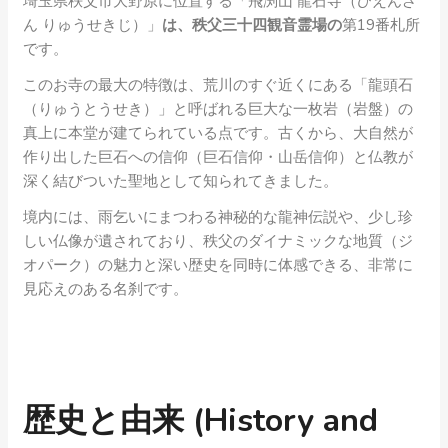
埼玉県秩父市大野原に位置する「飛渕山 龍石寺（ひえんざ
ん りゅうせきじ）」
は、秩父三十四観音霊場の
第19番札所
です。
このお寺の最大の特徴は、荒川のすぐ近くにある「龍頭石
（りゅうとうせき）」と呼ばれる巨大な一枚岩（岩盤）の
真上に本堂が建てられている点です。古くから、大自然が
作り出した巨石への信仰（巨石信仰・山岳信仰）と仏教が
深く結びついた聖地として知られてきました。
境内には、雨乞いにまつわる神秘的な龍神伝説や、少し珍
しい仏像が遺されており、秩父のダイナミックな地質（ジ
オパーク）の魅力と深い歴史を同時に体感できる、非常に
見応えのある名刹です。
歴史と由来 (History and