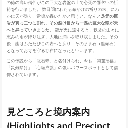
の徳の高い僧侶がこの巨大な岩盤の上で必死の雨乞いの祈
祷を行いました。 数日間にわたる命がけの祈りの末、にわ
かに天が曇り、雷鳴が轟いたかと思うと、なんと
足元の巨
岩が真っ二つに割れ、その裂け目から一匹の巨大な龍が天
へと昇っていきました。
龍が天に達すると、秩父の山々に
恵みの雨が降り注ぎ、大地は潤いを取り戻しました。その
後、龍はふたたびこの岩へと戻り、そのまま石（龍頭石）
となってお寺を守る存在になったといいます。
この伝説から「龍石寺」と名付けられ、今も「開運招福」
「災難除け」「心願成就」の強いパワースポットとして信
仰されています。
見どころと境内案内
(Highlights and Precinct