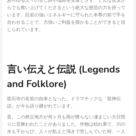
あらゆる人々の苦しみや悩みを見落とさず、どんな状況か
らでも救い上げてくださるという絶大な慈悲の力を持って
います。巨岩の強いエネルギーに守られた本尊の前で手を
合わせることで、力強いご利益を授かることができると信
じられています。
言い伝えと伝説 (Legends
and Folklore)
龍石寺の名前の由来となった、ドラマチックな「龍神伝
説」が今も語り継がれています。
昔、この秩父地方が何ヶ月も雨が降らない凄まじい大日照
りに見舞われたことがありました。作物は枯れ果て、川の
水も干からび、人々が飢えと渇きで苦しんでいた時、一人