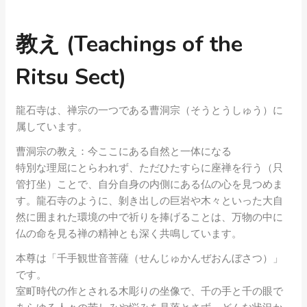
教え (Teachings of the
Ritsu Sect)
龍石寺は、禅宗の一つである曹洞宗（そうとうしゅう）に
属しています。
曹洞宗の教え：今ここにある自然と一体になる
特別な理屈にとらわれず、ただひたすらに座禅を行う（只
管打坐）ことで、自分自身の内側にある仏の心を見つめま
す。龍石寺のように、剝き出しの巨岩や木々といった大自
然に囲まれた環境の中で祈りを捧げることは、万物の中に
仏の命を見る禅の精神とも深く共鳴しています。
本尊は「千手観世音菩薩（せんじゅかんぜおんぼさつ）」
です。
室町時代の作とされる木彫りの坐像で、千の手と千の眼で