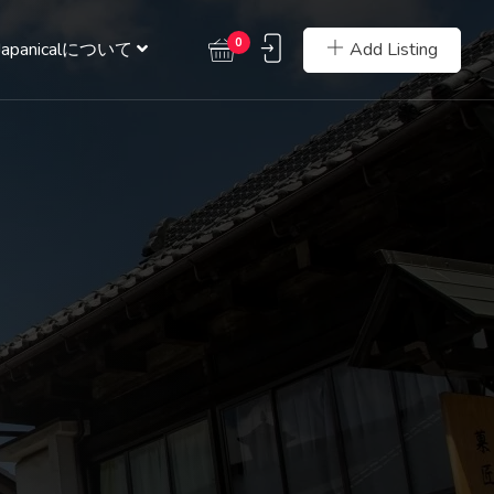
0
Add Listing
Japanicalについて