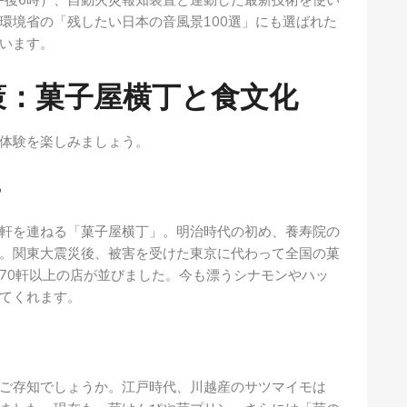
、午後6時）、自動火災報知装置と連動した最新技術を使い
環境省の「残したい日本の音風景100選」にも選ばれた
います。
策：菓子屋横丁と食文化
体験を楽しみましょう。
ー
軒を連ねる「菓子屋横丁」。明治時代の初め、養寿院の
。関東大震災後、被害を受けた東京に代わって全国の菓
70軒以上の店が並びました。今も漂うシナモンやハッ
てくれます。
ご存知でしょうか。江戸時代、川越産のサツマイモは