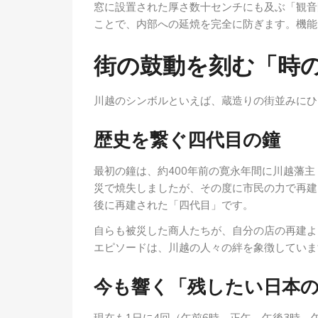
窓に設置された厚さ数十センチにも及ぶ「観音
ことで、内部への延焼を完全に防ぎます。機能
街の鼓動を刻む「時
川越のシンボルといえば、蔵造りの街並みにひ
歴史を繋ぐ四代目の鐘
最初の鐘は、約400年前の寛永年間に川越藩
災で焼失しましたが、その度に市民の力で再建
後に再建された「四代目」です。
自らも被災した商人たちが、自分の店の再建よ
エピソードは、川越の人々の絆を象徴していま
今も響く「残したい日本