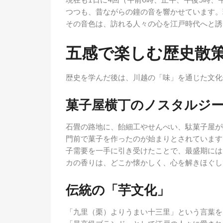
現在も1日に4回（午前6時、正午、午後3時
つつも、昔ながらの鐘の音を響かせています。
その音色は、訪れる人々の心を江戸時代へと誘
五感で楽しむ歴史散
歴史を学んだ後は、川越の「味」を通じた文化
菓子屋横丁のノスタルジ
石畳の路地に、飴細工やせんべい、駄菓子屋が
門前で菓子を作ったのが始まりとされています
子需要を一手に引き受けたことで、最盛期には
カの香りは、どこか懐かしく、心を解きほぐし
伝統の「芋文化」
「九里（栗）よりうまい十三里」という言葉を