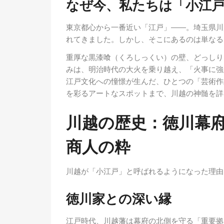
なぜ今、私たちは「小江
東京都心から一番近い「江戸」――。埼玉県川
れてきました。しかし、そこにあるのは単なる
重厚な黒漆喰（くろしっくい）の壁、どっしり
みは、明治時代の大火を乗り越え、「火事に強
江戸文化への憧憬が生んだ、ひとつの「芸術作
を彩るアートなスポットまで、川越の神髄を詳
川越の歴史：徳川幕
商人の粋
川越が「小江戸」と呼ばれるようになった理由
徳川家との深い縁
江戸時代、川越藩は幕府の北側を守る「重要拠