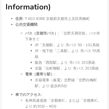
Information)
住所:
〒602-8386 京都府京都市上京区馬喰町
公共交通機関:
バス（京都市バス）:
「北野天満宮前」バス停
下車すぐ
JR「京都駅」より: 市バス 50・101系統
JR・地下鉄「二条駅」より: 市バス 55系
統
阪急「西院駅」より: 市バス 203系統
京阪「出町柳駅」より: 市バス 203系統
電車（最寄り駅）:
京福電車（嵐電）北野線「北野白梅町
駅」より 徒歩約5分
車でのアクセス:
名神高速道路「京都南IC」または「京都東IC」
より 約30分～40分