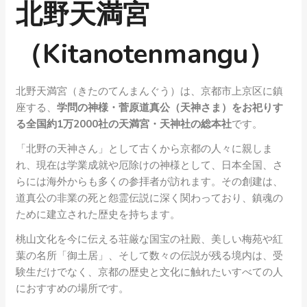
北野天満宮
（Kitanotenmangu）
北野天満宮（きたのてんまんぐう）は、京都市上京区に鎮
座する、
学問の神様・菅原道真公（天神さま）をお祀りす
る全国約1万2000社の天満宮・天神社の総本社
です。
「北野の天神さん」として古くから京都の人々に親しま
れ、現在は学業成就や厄除けの神様として、日本全国、さ
らには海外からも多くの参拝者が訪れます。その創建は、
道真公の非業の死と怨霊伝説に深く関わっており、鎮魂の
ために建立された歴史を持ちます。
桃山文化を今に伝える荘厳な国宝の社殿、美しい梅苑や紅
葉の名所「御土居」、そして数々の伝説が残る境内は、受
験生だけでなく、京都の歴史と文化に触れたいすべての人
におすすめの場所です。