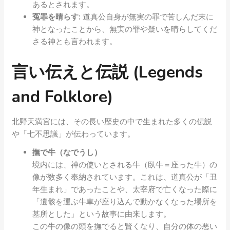
あるとされます。
冤罪を晴らす:
道真公自身が無実の罪で苦しんだ末に
神となったことから、無実の罪や疑いを晴らしてくだ
さる神とも言われます。
言い伝えと伝説 (Legends
and Folklore)
北野天満宮には、その長い歴史の中で生まれた多くの伝説
や「七不思議」が伝わっています。
撫で牛（なでうし）
境内には、神の使いとされる牛（臥牛＝座った牛）の
像が数多く奉納されています。これは、道真公が「丑
年生まれ」であったことや、太宰府で亡くなった際に
「遺骸を運ぶ牛車が座り込んで動かなくなった場所を
墓所とした」という故事に由来します。
この牛の像の頭を撫でると賢くなり、自分の体の悪い