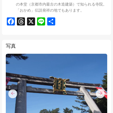
の本堂（京都市内最古の木造建築）で知られる寺院。
「おかめ」伝説発祥の地でもあります。
Facebook
Threads
X
Line
共
有
写真