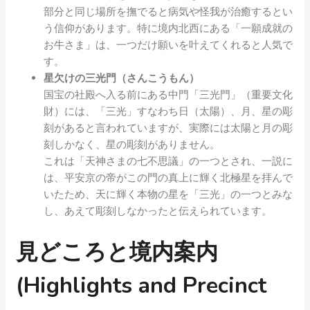
部分と同じ場所を撫でると病気や怪我が治癒するとい
う信仰があります。特に境内北西にある「一願成就の
お牛さま」は、一つだけ願いを叶えてくれると人気で
す。
星欠けの三光門（さんこうもん）
国宝の社殿へ入る前にある中門「三光門」（重要文化
財）には、「三光」すなわち日（太陽）、月、星の彫
刻があると言われていますが、実際には太陽と月の彫
刻しかなく、星の彫刻がありません。
これは「天神さまの七不思議」の一つとされ、一説に
は、平安京の帝がこの門の真上に輝く北極星を拝んで
いたため、天に輝く本物の星を「三光」の一つとみな
し、あえて彫刻しなかったと伝えられています。
見どころと境内案内
(Highlights and Precinct