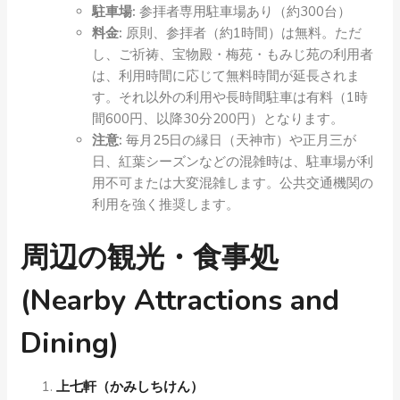
駐車場:
参拝者専用駐車場あり（約300台）
料金:
原則、参拝者（約1時間）は無料。ただ
し、ご祈祷、宝物殿・梅苑・もみじ苑の利用者
は、利用時間に応じて無料時間が延長されま
す。それ以外の利用や長時間駐車は有料（1時
間600円、以降30分200円）となります。
注意:
毎月25日の縁日（天神市）や正月三が
日、紅葉シーズンなどの混雑時は、駐車場が利
用不可または大変混雑します。公共交通機関の
利用を強く推奨します。
周辺の観光・食事処
(Nearby Attractions and
Dining)
上七軒（かみしちけん）