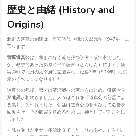
歴史と由緒 (History and
Origins)
北野天満宮の創建は、平安時代中期の天暦元年（947年）に
遡ります。
菅原道真公
は、類まれな才能を持つ学者・政治家でした
が、政敵であった藤原時平の讒言（ざんげん）により、無
実の罪で九州の太宰府に左遷され、延喜3年（903年）に失
意のうちに亡くなりました。
道真公の死後、都では清涼殿への落雷をはじめ、疫病や天
変地異が相次ぎました。人々はこれを「道真公の怨霊によ
る祟り」と恐れました。朝廷は道真公の罪を赦して名誉を
回復させ、その御霊を鎮めるために、神として祀ることに
しました。
神託を受けた巫女・多治比文子（たじひのあやこ）らが、