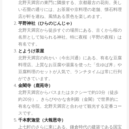
北野天満宮の東門に隣接する、京都最古の花街。美し
い石畳の通りには、お茶屋や京料理の老舗、懐石料理
店が軒を連ね、風情ある景色を楽しめます。
平野神社（ひらのじんじゃ）
北野天満宮から徒歩すぐの場所にある、古くから桜の
名所として知られる神社。特に夜桜（平野の夜桜）は
有名です。
とようけ茶屋
北野天満宮の向かい（今出川通）にある、有名な豆腐
料理店。上質なお豆腐や湯葉を使った「生ゆば丼」や
豆腐料理のセットが人気で、ランチタイムは常に行列
ができています。
金閣寺（鹿苑寺）
北野天満宮からバスまたはタクシーで約10分（徒歩
約20分）。きらびやかな舎利殿（金閣）で世界的に
有名な寺院。北野天満宮と合わせて観光する定番コー
スです。
千本釈迦堂（大報恩寺）
上七軒のさらに東にある、鎌倉時代の建築である国宝