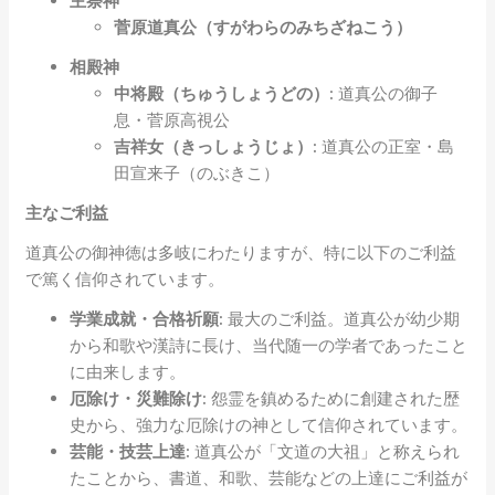
主祭神
菅原道真公（すがわらのみちざねこう）
相殿神
中将殿（ちゅうしょうどの）:
道真公の御子
息・菅原高視公
吉祥女（きっしょうじょ）:
道真公の正室・島
田宣来子（のぶきこ）
主なご利益
道真公の御神徳は多岐にわたりますが、特に以下のご利益
で篤く信仰されています。
学業成就・合格祈願:
最大のご利益。道真公が幼少期
から和歌や漢詩に長け、当代随一の学者であったこと
に由来します。
厄除け・災難除け:
怨霊を鎮めるために創建された歴
史から、強力な厄除けの神として信仰されています。
芸能・技芸上達:
道真公が「文道の大祖」と称えられ
たことから、書道、和歌、芸能などの上達にご利益が