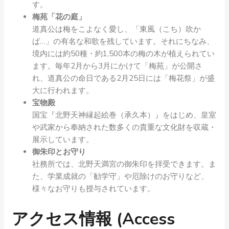
す。
梅苑「花の庭」
道真公は梅をこよなく愛し、「東風（こち）吹か
ば…」の有名な和歌を残しています。それにちなみ、
境内には約50種・約1,500本の梅の木が植えられてい
ます。毎年2月から3月にかけて「梅苑」が公開さ
れ、道真公の命日である2月25日には「梅花祭」が盛
大に行われます。
宝物殿
国宝『北野天神縁起絵巻（承久本）』をはじめ、皇室
や武家から奉納された数多くの貴重な文化財を収蔵・
展示しています。
御朱印とお守り
社務所では、北野天満宮の御朱印を拝受できます。ま
た、学業成就の「勧学守」や厄除けのお守りなど、
様々なお守りも授与されています。
アクセス情報 (Access