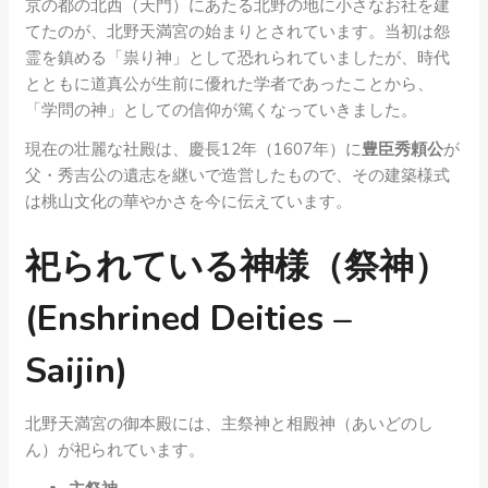
京の都の北西（天門）にあたる北野の地に小さなお社を建
てたのが、北野天満宮の始まりとされています。当初は怨
霊を鎮める「祟り神」として恐れられていましたが、時代
とともに道真公が生前に優れた学者であったことから、
「学問の神」としての信仰が篤くなっていきました。
現在の壮麗な社殿は、慶長12年（1607年）に
豊臣秀頼公
が
父・秀吉公の遺志を継いで造営したもので、その建築様式
は桃山文化の華やかさを今に伝えています。
祀られている神様（祭神）
(Enshrined Deities –
Saijin)
北野天満宮の御本殿には、主祭神と相殿神（あいどのし
ん）が祀られています。