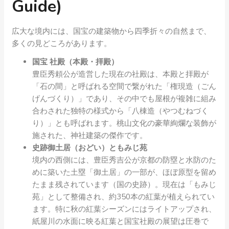
Guide)
広大な境内には、国宝の建築物から四季折々の自然まで、
多くの見どころがあります。
国宝 社殿（本殿・拝殿）
豊臣秀頼公が造営した現在の社殿は、本殿と拝殿が
「石の間」と呼ばれる空間で繋がれた「権現造（ごん
げんづくり）」であり、その中でも屋根が複雑に組み
合わされた独特の様式から「八棟造（やつむねづく
り）」とも呼ばれます。桃山文化の豪華絢爛な装飾が
施された、神社建築の傑作です。
史跡御土居（おどい）ともみじ苑
境内の西側には、豊臣秀吉公が京都の防塁と水防のた
めに築いた土塁「御土居」の一部が、ほぼ原型を留め
たまま残されています（国の史跡）。現在は「もみじ
苑」として整備され、約350本の紅葉が植えられてい
ます。特に秋の紅葉シーズンにはライトアップされ、
紙屋川の水面に映る紅葉と国宝社殿の展望は圧巻で