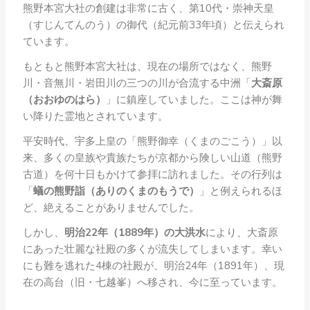
熊野本宮大社の創建は非常に古く、第10代・崇神天皇
（すじんてんのう）の御代（紀元前33年頃）と伝えられ
ています。
もともと熊野本宮大社は、現在の場所ではなく、熊野
川・音無川・岩田川の三つの川が合流する中洲「
大斎原
（おおゆのはら）
」に鎮座していました。ここは神が舞
い降りた霊地とされています。
平安時代、宇多上皇の「熊野御幸（くまのごこう）」以
来、多くの皇族や貴族たちが京都から険しい山道（熊野
古道）を何十日もかけて参拝に訪れました。その行列は
「
蟻の熊野詣（ありのくまのもうで）
」と例えられるほ
ど、絶えることがありませんでした。
しかし、
明治22年（1889年）の大洪水
により、大斎原
にあった壮麗な社殿の多くが流失してしまいます。幸い
にも難を逃れた4棟の社殿が、明治24年（1891年）、現
在の高台（旧・七越峯）へ移され、今に至っています。