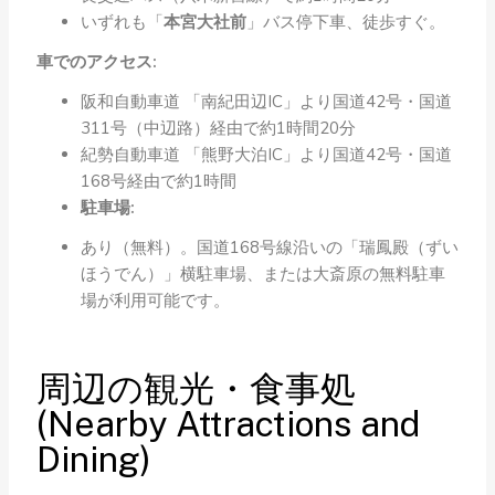
いずれも「
本宮大社前
」バス停下車、徒歩すぐ。
車でのアクセス:
阪和自動車道 「南紀田辺IC」より国道42号・国道
311号（中辺路）経由で約1時間20分
紀勢自動車道 「熊野大泊IC」より国道42号・国道
168号経由で約1時間
駐車場:
あり（無料）。国道168号線沿いの「瑞鳳殿（ずい
ほうでん）」横駐車場、または大斎原の無料駐車
場が利用可能です。
周辺の観光・食事処
(Nearby Attractions and
Dining)