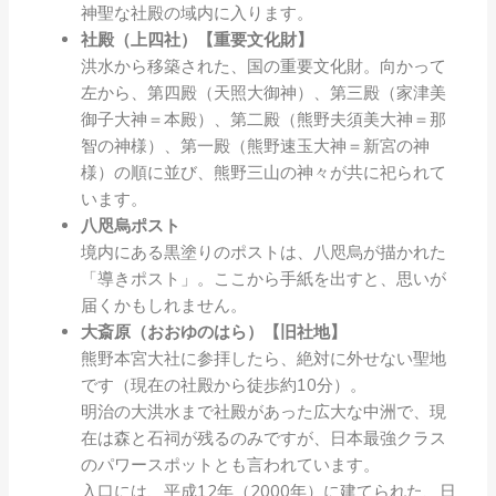
神聖な社殿の域内に入ります。
社殿（上四社）【重要文化財】
洪水から移築された、国の重要文化財。向かって
左から、第四殿（天照大御神）、第三殿（家津美
御子大神＝本殿）、第二殿（熊野夫須美大神＝那
智の神様）、第一殿（熊野速玉大神＝新宮の神
様）の順に並び、熊野三山の神々が共に祀られて
います。
八咫烏ポスト
境内にある黒塗りのポストは、八咫烏が描かれた
「導きポスト」。ここから手紙を出すと、思いが
届くかもしれません。
大斎原（おおゆのはら）【旧社地】
熊野本宮大社に参拝したら、絶対に外せない聖地
です（現在の社殿から徒歩約10分）。
明治の大洪水まで社殿があった広大な中洲で、現
在は森と石祠が残るのみですが、日本最強クラス
のパワースポットとも言われています。
入口には、平成12年（2000年）に建てられた、日