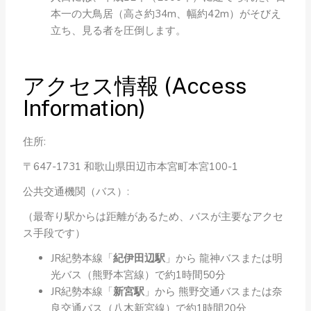
本一の大鳥居（高さ約34m、幅約42m）がそびえ
立ち、見る者を圧倒します。
アクセス情報 (Access
Information)
住所:
〒647-1731 和歌山県田辺市本宮町本宮100-1
公共交通機関（バス）:
（最寄り駅からは距離があるため、バスが主要なアクセ
ス手段です）
JR紀勢本線「
紀伊田辺駅
」から 龍神バスまたは明
光バス（熊野本宮線）で約1時間50分
JR紀勢本線「
新宮駅
」から 熊野交通バスまたは奈
良交通バス（八木新宮線）で約1時間20分