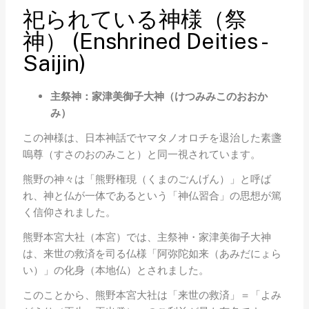
祀られている神様（祭
神） (Enshrined Deities -
Saijin)
主祭神：家津美御子大神（けつみみこのおおか
み）
この神様は、日本神話でヤマタノオロチを退治した素盞
嗚尊（すさのおのみこと）と同一視されています。
熊野の神々は「熊野権現（くまのごんげん）」と呼ば
れ、神と仏が一体であるという「神仏習合」の思想が篤
く信仰されました。
熊野本宮大社（本宮）では、主祭神・家津美御子大神
は、来世の救済を司る仏様「阿弥陀如来（あみだにょら
い）」の化身（本地仏）とされました。
このことから、熊野本宮大社は「来世の救済」＝「よみ