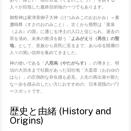
あり、険しい「熊野古道（くまのこどう）」を旅する
人々が目指した最終目的地の一つでもあります。
御祭神は家津美御子大神（けつみみこのおおかみ）＝素
盞嗚尊（すさのおのみこと）。古くから熊野は「黄泉
（よみ）の国」に通じる浄土の入口と信じられ、過去の
罪を清め、未来の救済を願う「
よみがえり（再生）の聖
地
」として、皇族から庶民に至るまで、あらゆる階層の
人々の篤い信仰を集めてきました。
神の使いである「
八咫烏（やたがらす）
」の導きと、明
治の大洪水まで社殿があった旧社地「大斎原（おおゆの
はら）」の圧倒的な存在感も必見。人生の再出発や新た
な一歩を踏み出したい方におすすめの、日本屈指のパワ
ースポットです。
歴史と由緒 (History and
Origins)