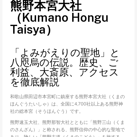
熊野本宮大社
（Kumano Hongu
Taisya）
「よみがえりの聖地」と
八咫烏の伝説。歴史、ご
利益、大斎原、アクセス
を徹底解説
和歌山県田辺市本宮町に鎮座する熊野本宮大社（くまの
ほんぐうたいしゃ）は、全国に4,700社以上ある熊野神
社の総本宮（そうほんぐう）です。
熊野速玉大社、熊野那智大社とともに「熊野三山（くま
のさんざん）」と称される、熊野信仰の中心的な聖地で