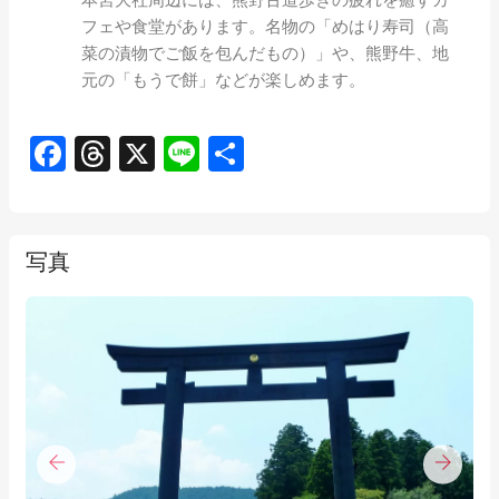
本宮大社周辺には、熊野古道歩きの疲れを癒すカ
フェや食堂があります。名物の「めはり寿司（高
菜の漬物でご飯を包んだもの）」や、熊野牛、地
元の「もうで餅」などが楽しめます。
Facebook
Threads
X
Line
共
有
写真