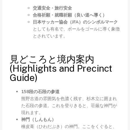
交通安全・旅行安全
合格祈願・就職祈願（良い道へ導く）
日本サッカー協会（JFA）のシンボルマーク
としても有名で、ボールをゴールに導く象徴
とされています。
見どころと境内案内
(Highlights and Precinct
Guide)
158段の石段の参道
熊野古道の雰囲気を色濃く残す、杉木立に囲まれ
た石段の参道。これを登りきると、荘厳な神門が
現れます。
神門（しんもん）
檜皮葺（ひわだぶき）の神門。ここをくぐると、