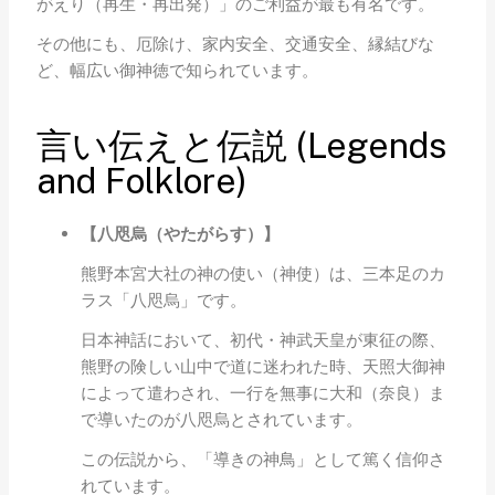
がえり（再生・再出発）」のご利益が最も有名です。
その他にも、厄除け、家内安全、交通安全、縁結びな
ど、幅広い御神徳で知られています。
言い伝えと伝説 (Legends
and Folklore)
【八咫烏（やたがらす）】
熊野本宮大社の神の使い（神使）は、三本足のカ
ラス「八咫烏」です。
日本神話において、初代・神武天皇が東征の際、
熊野の険しい山中で道に迷われた時、天照大御神
によって遣わされ、一行を無事に大和（奈良）ま
で導いたのが八咫烏とされています。
この伝説から、「導きの神鳥」として篤く信仰さ
れています。