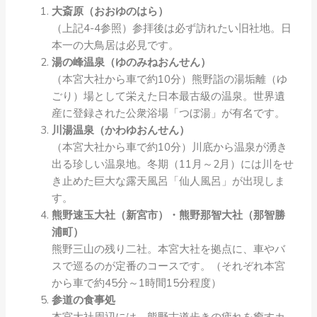
大斎原（おおゆのはら）
（上記4-4参照）参拝後は必ず訪れたい旧社地。日
本一の大鳥居は必見です。
湯の峰温泉（ゆのみねおんせん）
（本宮大社から車で約10分）熊野詣の湯垢離（ゆ
ごり）場として栄えた日本最古級の温泉。世界遺
産に登録された公衆浴場「つぼ湯」が有名です。
川湯温泉（かわゆおんせん）
（本宮大社から車で約10分）川底から温泉が湧き
出る珍しい温泉地。冬期（11月～2月）には川をせ
き止めた巨大な露天風呂「仙人風呂」が出現しま
す。
熊野速玉大社（新宮市）・熊野那智大社（那智勝
浦町）
熊野三山の残り二社。本宮大社を拠点に、車やバ
スで巡るのが定番のコースです。（それぞれ本宮
から車で約45分～1時間15分程度）
参道の食事処