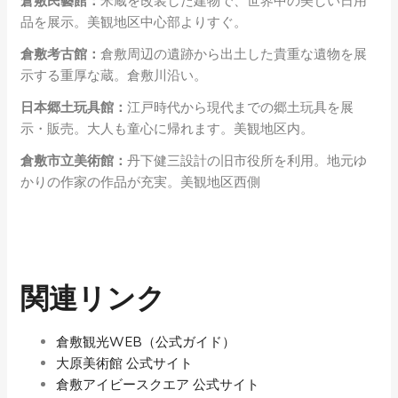
倉敷民藝館：
米蔵を改装した建物で、世界中の美しい日用
品を展示。美観地区中心部よりすぐ。
倉敷考古館：
倉敷周辺の遺跡から出土した貴重な遺物を展
示する重厚な蔵。倉敷川沿い。
日本郷土玩具館：
江戸時代から現代までの郷土玩具を展
示・販売。大人も童心に帰れます。美観地区内。
倉敷市立美術館：
丹下健三設計の旧市役所を利用。地元ゆ
かりの作家の作品が充実。美観地区西側
関連リンク
倉敷観光WEB（公式ガイド）
大原美術館 公式サイト
倉敷アイビースクエア 公式サイト