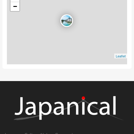
−
Leaflet