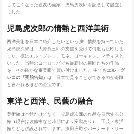
して亡くなった親友の画家・児島虎次郎を記念して設立し
ました。
児島虎次郎の情熱と西洋美術
西洋美術を日本に紹介したいという強い情熱を持っていた
児島虎次郎は、大原孫三郎の支援を受けて何度も渡欧しま
した。彼はエル・グレコ、モネ、ゴーギャン、マティスと
いった、当時のヨーロッパでも最新鋭の巨匠たちの作品
を、その確かな審美眼で買い付けました。 中でも
エル・グ
レコの『受胎告知』
は、日本で見ることができるのが奇跡
と言われるほどの至宝です。
東洋と西洋、民藝の融合
美術館は本館だけでなく、児島虎次郎の作品を展示する分
館（現在は改修中など時期により変動あり）、工芸・東洋
館なども併設されています。濱田庄司やバーナード・リー