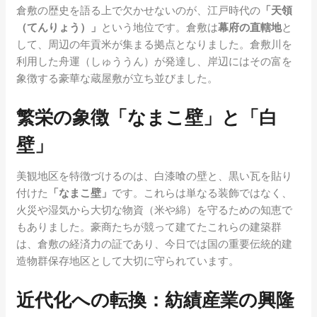
倉敷の歴史を語る上で欠かせないのが、江戸時代の
「天領
（てんりょう）」
という地位です。倉敷は
幕府の直轄地
と
して、周辺の年貢米が集まる拠点となりました。倉敷川を
利用した舟運（しゅううん）が発達し、岸辺にはその富を
象徴する豪華な蔵屋敷が立ち並びました。
繁栄の象徴「なまこ壁」と「白
壁」
美観地区を特徴づけるのは、白漆喰の壁と、黒い瓦を貼り
付けた
「なまこ壁」
です。これらは単なる装飾ではなく、
火災や湿気から大切な物資（米や綿）を守るための知恵で
もありました。豪商たちが競って建てたこれらの建築群
は、倉敷の経済力の証であり、今日では国の重要伝統的建
造物群保存地区として大切に守られています。
近代化への転換：紡績産業の興隆