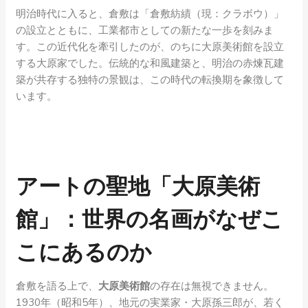
明治時代に入ると、倉敷は「倉敷紡績（現：クラボウ）」
の設立とともに、工業都市としての新たな一歩を刻みま
す。この近代化を牽引したのが、のちに大原美術館を設立
する大原家でした。伝統的な和風建築と、明治の赤煉瓦建
築が共存する独特の景観は、この時代の転換期を象徴して
います。
アートの聖地「大原美術
館」：世界の名画がなぜこ
こにあるのか
倉敷を語る上で、
大原美術館
の存在は無視できません。
1930年（昭和5年）、地元の実業家・大原孫三郎が、若く