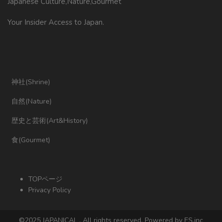
Japanese Culture,Nature,Gourmet
Your Insider Access to Japan.
神社(Shrine)
自然(Nature)
歴史と芸術(Art&History)
食(Gourmet)
TOPページ
Privacy Policy
©2025 JAPANICAL , All rights reserved. Powered by ES.inc