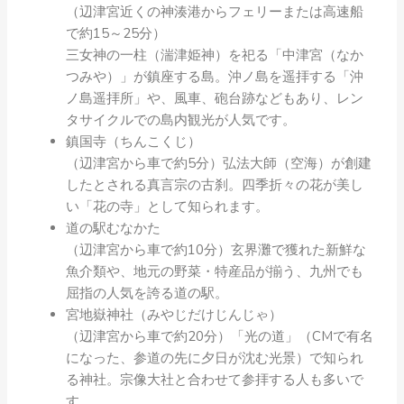
（辺津宮近くの神湊港からフェリーまたは高速船
で約15～25分）
三女神の一柱（湍津姫神）を祀る「中津宮（なか
つみや）」が鎮座する島。沖ノ島を遥拝する「沖
ノ島遥拝所」や、風車、砲台跡などもあり、レン
タサイクルでの島内観光が人気です。
鎮国寺（ちんこくじ）
（辺津宮から車で約5分）弘法大師（空海）が創建
したとされる真言宗の古刹。四季折々の花が美し
い「花の寺」として知られます。
道の駅むなかた
（辺津宮から車で約10分）玄界灘で獲れた新鮮な
魚介類や、地元の野菜・特産品が揃う、九州でも
屈指の人気を誇る道の駅。
宮地嶽神社（みやじだけじんじゃ）
（辺津宮から車で約20分）「光の道」（CMで有名
になった、参道の先に夕日が沈む光景）で知られ
る神社。宗像大社と合わせて参拝する人も多いで
す。