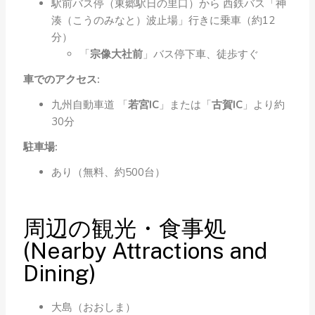
駅前バス停（東郷駅日の里口）から 西鉄バス「神
湊（こうのみなと）波止場」行きに乗車（約12
分）
「
宗像大社前
」バス停下車、徒歩すぐ
車でのアクセス:
九州自動車道 「
若宮IC
」または「
古賀IC
」より約
30分
駐車場:
あり（無料、約500台）
周辺の観光・食事処
(Nearby Attractions and
Dining)
大島（おおしま）