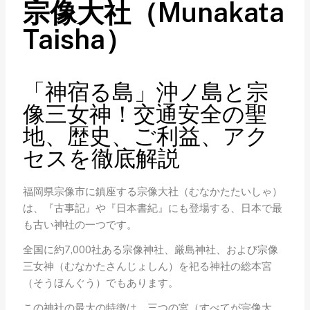
宗像大社（Munakata
Taisha）
「神宿る島」沖ノ島と宗
像三女神！交通安全の聖
地、歴史、ご利益、アク
セスを徹底解説
福岡県宗像市に鎮座する宗像大社（むなかたたいしゃ）
は、『古事記』や『日本書紀』にも登場する、日本で最
も古い神社の一つです。
全国に約7,000社ある宗像神社、厳島神社、および宗像
三女神（むなかたさんじょしん）を祀る神社の総本宮
（そうほんぐう）でもあります。
この神社の最大の特徴は、三つの宮（すべてが宗像大