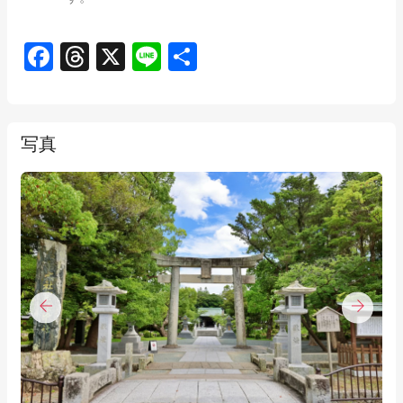
Facebook
Threads
X
Line
共
有
写真