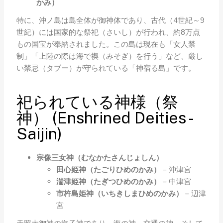
かみ）
特に、沖ノ島は島全体が御神体であり、古代（4世紀～9
世紀）には国家的な祭祀（さいし）が行われ、約8万点
もの国宝が奉納されました。この島は現在も「女人禁
制」「上陸の際は海で禊（みそぎ）を行う」など、厳し
い禁忌（タブー）が守られている「神宿る島」です。
祀られている神様（祭
神） (Enshrined Deities -
Saijin)
宗像三女神（むなかたさんじょしん）
田心姫神（たごりひめのかみ）
– 沖津宮
湍津姫神（たぎつひめのかみ）
– 中津宮
市杵島姫神（いちきしまひめのかみ）
– 辺津
宮