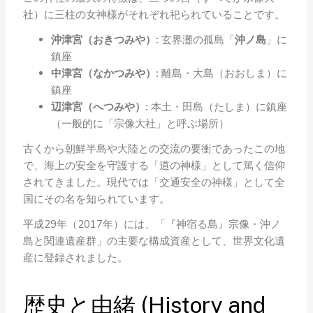
社）に三柱の女神様がそれぞれ祀られていることです。
沖津宮（おきつみや）:
玄界灘の孤島「
沖ノ島
」に
鎮座
中津宮（なかつみや）:
離島・大島（おおしま）に
鎮座
辺津宮（へつみや）:
本土・田島（たしま）に鎮座
（一般的に「宗像大社」と呼ぶ場所）
古くから朝鮮半島や大陸との交流の要衝であったこの地
で、海上の安全を守護する「道の神様」として篤く信仰
されてきました。現代では「交通安全の神様」として全
国にその名を知られています。
平成29年（2017年）には、「『神宿る島』宗像・沖ノ
島と関連遺産群」の主要な構成資産として、世界文化遺
産に登録されました。
歴史と由緒 (History and