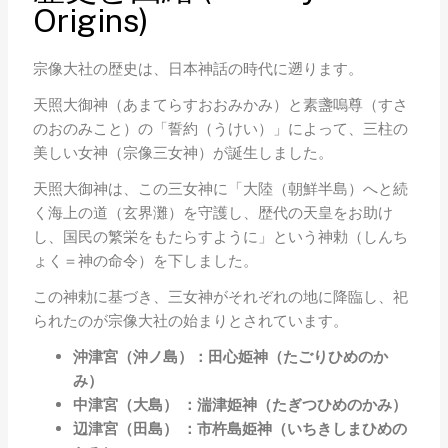
Origins)
宗像大社の歴史は、日本神話の時代に遡ります。
天照大御神（あまてらすおおみかみ）と素盞嗚尊（すさ
のおのみこと）の「誓約（うけい）」によって、三柱の
美しい女神（宗像三女神）が誕生しました。
天照大御神は、この三女神に「大陸（朝鮮半島）へと続
く海上の道（玄界灘）を守護し、歴代の天皇をお助け
し、国民の繁栄をもたらすように」という神勅（しんち
ょく＝神の命令）を下しました。
この神勅に基づき、三女神がそれぞれの地に降臨し、祀
られたのが宗像大社の始まりとされています。
沖津宮（沖ノ島）：田心姫神（たごりひめのか
み）
中津宮（大島） ：湍津姫神（たぎつひめのかみ）
辺津宮（田島） ：市杵島姫神（いちきしまひめの