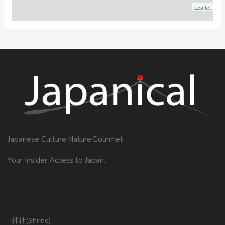
Leaflet
Japanese Culture,Nature,Gourmet
Your Insider Access to Japan.
神社(Shrine)