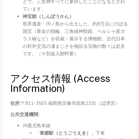
とで、三女神すべてに参拝したことになるとされ
ています。
神宝館（しんぽうかん）
世界遺産・沖ノ島から出土した、約8万点にのぼる
国宝（黄金の指輪、三角縁神獣鏡、ペルシャ産ガ
ラス碗など）を収蔵・展示する博物館。古代日本
の対外交流の凄まじさを物語る宝物の数々は必見
です。（※別途入館料要）
アクセス情報 (Access
Information)
住所:
〒811-3505 福岡県宗像市田島2331（辺津宮）
公共交通機関:
JR鹿児島本線
「
東郷駅（とうごうえき）
」下車