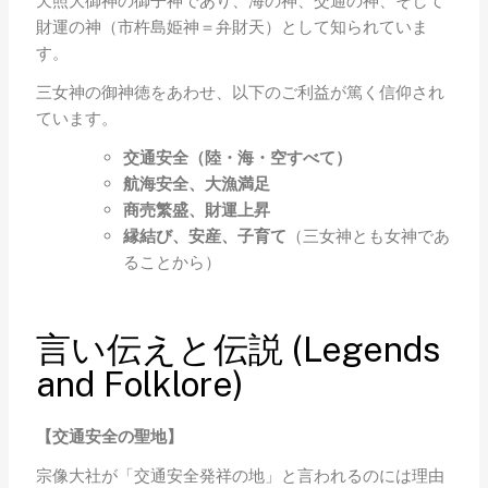
天照大御神の御子神であり、海の神、交通の神、そして
財運の神（市杵島姫神＝弁財天）として知られていま
す。
三女神の御神徳をあわせ、以下のご利益が篤く信仰され
ています。
交通安全（陸・海・空すべて）
航海安全、大漁満足
商売繁盛、財運上昇
縁結び、安産、子育て
（三女神とも女神であ
ることから）
言い伝えと伝説 (Legends
and Folklore)
【交通安全の聖地】
宗像大社が「交通安全発祥の地」と言われるのには理由