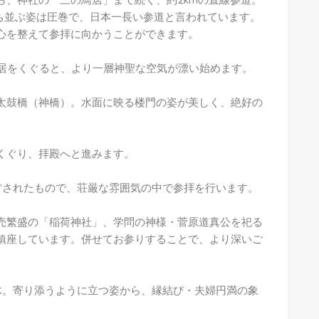
ら、神社の「三の鳥居」まで続く、約2kmの直線参道。
立ち並ぶ姿は圧巻で、日本一長い参道と言われています。
心を整えて参拝に向かうことができます。
鳥居をくぐると、より一層神聖な空気が漂い始めます。
太鼓橋（神橋）。水面に映る楼門の姿が美しく、絶好の
くぐり、拝殿へと進みます。
造営されたもので、荘厳な雰囲気の中で参拝を行います。
売繁盛の「稲荷神社」、学問の神様・菅原道真公を祀る
鎮座しています。併せてお参りすることで、より深いご
木。寄り添うように立つ姿から、縁結び・夫婦円満の象