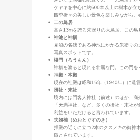
さいたま新都心駅近くの「一の鳥居」か
ケヤキを中心に約600本以上の樹木が
四季折々の美しい景色を楽しみながら、
二の鳥居
高さ13mを誇る朱塗りの大鳥居。この
神池と神橋
見沼の名残である神池にかかる朱塗りの
写真スポットです。
楼門（ろうもん）
神橋を渡ると現れる壮麗な門。この門を
拝殿・本殿
現在の社殿は昭和15年（1940年）に
摂社・末社
境内には門客人神社（前述）のほか、商
「天満神社」など、多くの摂社・末社が
利益をいただけると言われています。
夫婦楠（めおとぐすのき）
拝殿の近くに立つ2本のクスノキの御神
徴とされています。