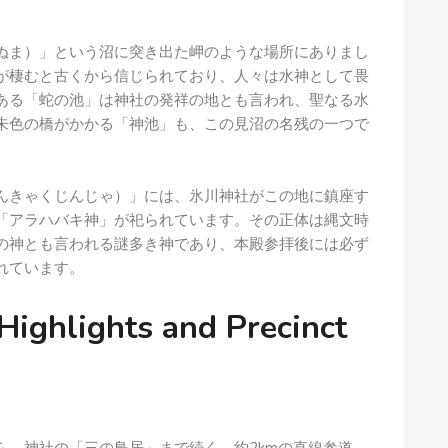
ぬま）」という沼に突き出た岬のような場所にありまし
が棲むと古くから信じられており、人々は水神として畏
ある「蛇の池」は神社の発祥の地とも言われ、聖なる水
朱色の橋がかかる「神池」も、この見沼の名残の一つで
んきゃくじんじゃ）」には、氷川神社がこの地に鎮座す
「アラハバキ神」が祀られています。その正体は縄文時
の神とも言われる謎多き神であり、本殿参拝後には必ず
れています。
ights and Precinct