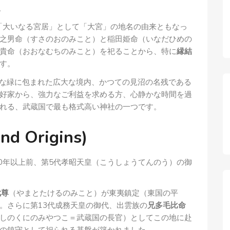
。
、「大いなる宮居」として「大宮」の地名の由来ともなっ
之男命（すさのおのみこと）と稲田姫命（いなだひめの
貴命（おおなむちのみこと）を祀ることから、特に
縁結
す。
かな緑に包まれた広大な境内、かつての見沼の名残である
好家から、強力なご利益を求める方、心静かな時間を過
れる、武蔵国で最も格式高い神社の一つです。
d Origins)
00年以上前、第5代孝昭天皇（こうしょうてんのう）の御
武尊
（やまとたけるのみこと）が東夷鎮定（東国の平
。さらに第13代成務天皇の御代、出雲族の
兄多毛比命
しのくにのみやつこ＝武蔵国の長官）としてこの地に赴