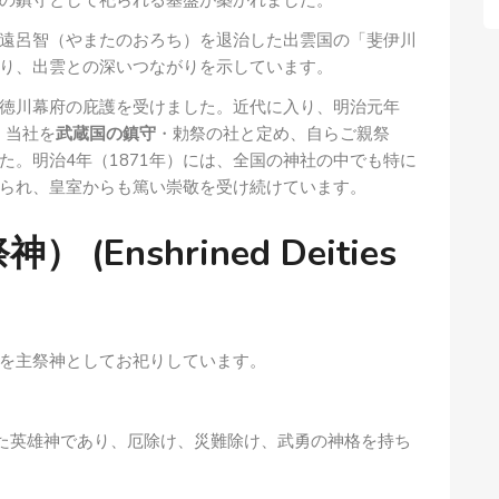
の鎮守として祀られる基盤が築かれました。
遠呂智（やまたのおろち）を退治した出雲国の「斐伊川
り、出雲との深いつながりを示しています。
徳川幕府の庇護を受けました。近代に入り、明治元年
、当社を
武蔵国の鎮守
・勅祭の社と定め、自らご親祭
た。明治4年（1871年）には、全国の神社の中でも特に
られ、皇室からも篤い崇敬を受け続けています。
Enshrined Deities
を主祭神としてお祀りしています。
た英雄神であり、厄除け、災難除け、武勇の神格を持ち