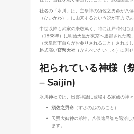
任し、当社を篤く奉斎したことで、武蔵国全体
社名の「氷川」は、主祭神の須佐之男命が八俣
（ひいかわ）」に由来するという説が有力であ
中世以降も武家の崇敬篤く、特に江戸時代には
（1868年）に明治天皇が東京へ遷都された際
（天皇陛下自らがお参りされること）されまし
格式高い
官幣大社
（かんぺいたいしゃ）に列せ
祀られている神様（祭神） (
– Saijin)
氷川神社では、出雲神話に登場する家族の神々
須佐之男命
（すさのおのみこと）
天照大御神の弟神。八俣遠呂智を退治し
ます。