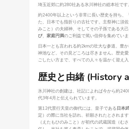
埼玉近郊に約280社ある氷川神社の総本社です
約2400年以上という非常に長い歴史を持ち
た、日本でも指折りの古社です。主祭神に須佐
みこと）の夫婦神、そしてその子孫である大己
び
、
家庭円満
のご利益で篤い信仰を集めていま
日本一とも言われる約2kmの壮大な参道、豊
神池など、その見どころは尽きません。歴史愛
ごしたい方まで、すべての人々を温かく迎え入
歴史と由緒 (History an
氷川神社の創建は、社記によれば今から約24
代3年4月と伝えられています。
第12代景行天皇の御代には、皇子である
日本
定）の際に当社を訪れ、祈願されたとされます
（えたもひのみこと）が初代の武蔵国造（むさ