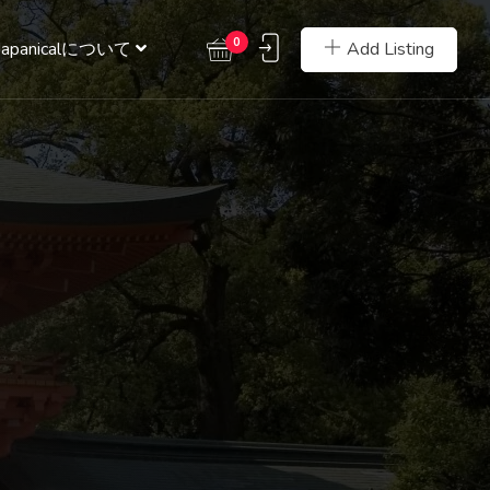
0
Add Listing
Japanicalについて