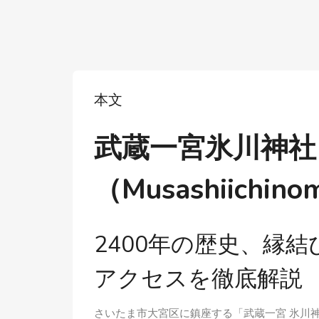
本文
武蔵一宮氷川神社
（Musashiichinom
2400年の歴史、縁
アクセスを徹底解説
さいたま市大宮区に鎮座する「武蔵一宮 氷川