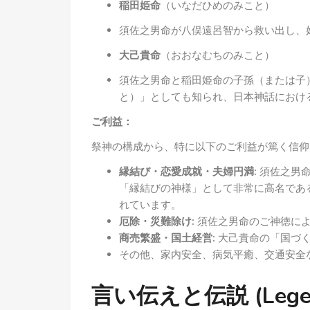
稲田姫命
（いなだひめのみこと）
須佐之男命が八俣遠呂智から救い出し、
大己貴命
（おおなむちのみこと）
須佐之男命と稲田姫命の子孫（または子
と）」としても知られ、日本神話におけ
ご利益：
祭神の構成から、特に以下のご利益が篤く信仰
縁結び・恋愛成就・夫婦円満:
須佐之男命
「縁結びの神様」として非常に高名であ
れています。
厄除・災難除け:
須佐之男命のご神徳に
商売繁盛・国土経営:
大己貴命の「国づく
その他、家内安全、病気平癒、交通安全
言い伝えと伝説 (Legends