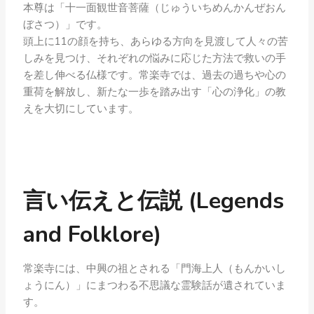
本尊は「十一面観世音菩薩（じゅういちめんかんぜおん
ぼさつ）」です。
頭上に11の顔を持ち、あらゆる方向を見渡して人々の苦
しみを見つけ、それぞれの悩みに応じた方法で救いの手
を差し伸べる仏様です。常楽寺では、過去の過ちや心の
重荷を解放し、新たな一歩を踏み出す「心の浄化」の教
えを大切にしています。
言い伝えと伝説 (Legends
and Folklore)
常楽寺には、中興の祖とされる「門海上人（もんかいし
ょうにん）」にまつわる不思議な霊験話が遺されていま
す。