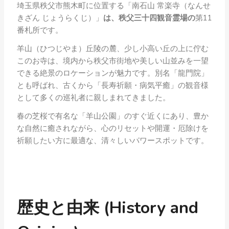
埼玉県秩父市熊木町に位置する「南石山 常楽寺（なんせ
きざん じょうらくじ）」
は、秩父三十四観音霊場の
第11
番札所です。
羊山（ひつじやま）丘陵の麓、少し小高い丘の上に佇む
このお寺は、境内から秩父市街地や美しい山並みを一望
できる絶景のロケーションが魅力です。別名「龍門院」
とも呼ばれ、古くから「長寿祈願・病気平癒」の観音様
として多くの巡礼者に親しまれてきました。
春の芝桜で有名な「羊山公園」のすぐ近くにあり、豊か
な自然に癒されながら、心のリセットや開運・厄除けを
祈願したい方に最適な、清々しいパワースポットです。
歴史と由来 (History and