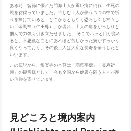
ある時、智徳に優れた門海上人が重い病に倒れ、生死の
境を彷徨っていました。苦しむ上人が夢うつつの中で祈
りを捧げていると、どこからともなく恐ろしくも神々し
い「金剛神（仁王尊）」が現れ、上人の肩をがっしりと
掴んで力強く引き立たせました。 そこでハッと目が覚め
ると、不思議なことにあれほど苦しかった病がすっかり
良くなっており、その後上人は大変な長寿を全うしたと
いいます。
この伝説から、常楽寺の本尊は「病気平癒」「長寿祈
願」の観音様として、今も全国から健康を願う人々が厚
い信仰を寄せています。
見どころと境内案内