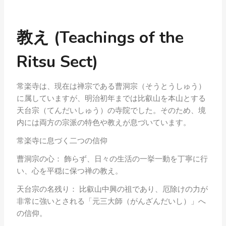
教え (Teachings of the
Ritsu Sect)
常楽寺は、現在は禅宗である曹洞宗（そうとうしゅう）
に属していますが、明治初年までは比叡山を本山とする
天台宗（てんだいしゅう）の寺院でした。そのため、境
内には両方の宗派の特色や教えが息づいています。
常楽寺に息づく二つの信仰
曹洞宗の心： 飾らず、日々の生活の一挙一動を丁寧に行
い、心を平穏に保つ禅の教え。
天台宗の名残り： 比叡山中興の祖であり、厄除けの力が
非常に強いとされる「元三大師（がんざんだいし）」へ
の信仰。