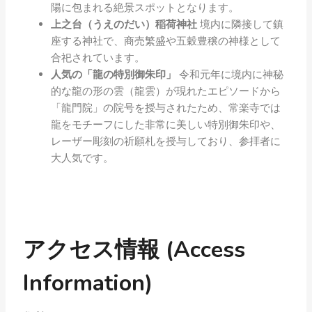
陽に包まれる絶景スポットとなります。
上之台（うえのだい）稲荷神社
境内に隣接して鎮
座する神社で、商売繁盛や五穀豊穣の神様として
合祀されています。
人気の「龍の特別御朱印」
令和元年に境内に神秘
的な龍の形の雲（龍雲）が現れたエピソードから
「龍門院」の院号を授与されたため、常楽寺では
龍をモチーフにした非常に美しい特別御朱印や、
レーザー彫刻の祈願札を授与しており、参拝者に
大人気です。
アクセス情報 (Access
Information)