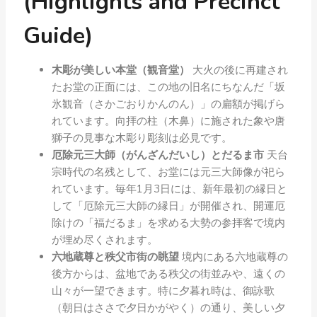
(Highlights and Precinct
Guide)
木彫が美しい本堂（観音堂）
大火の後に再建され
たお堂の正面には、この地の旧名にちなんだ「坂
氷観音（さかごおりかんのん）」の扁額が掲げら
れています。向拝の柱（木鼻）に施された象や唐
獅子の見事な木彫り彫刻は必見です。
厄除元三大師（がんざんだいし）とだるま市
天台
宗時代の名残として、お堂には元三大師像が祀ら
れています。毎年1月3日には、新年最初の縁日と
して「厄除元三大師の縁日」が開催され、開運厄
除けの「福だるま」を求める大勢の参拝客で境内
が埋め尽くされます。
六地蔵尊と秩父市街の眺望
境内にある六地蔵尊の
後方からは、盆地である秩父の街並みや、遠くの
山々が一望できます。特に夕暮れ時は、御詠歌
（朝日はささで夕日かがやく）の通り、美しい夕