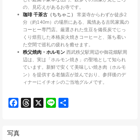
の、見応えがあるお寺です。
珈琲 千茶古
（ちちゃこ）
常楽寺からわずか徒歩2
分（約140m）の場所にある、風情ある古民家風の
コーヒー専門店。厳選された生豆を備長炭でじっ
くり焙煎した本格炭火焼きコーヒーと、落ち着い
た空間で巡礼の疲れを癒せます。
秩父焼肉・ホルモン
西武秩父駅周辺や御花畑駅周
辺は、実は「ホルモン焼き」の聖地として知られ
ています。新鮮で安くて美味しい焼き肉（ホルモ
ン）を提供する老舗店が並んでおり、参拝後のデ
ィナーにイチオシのご当地グルメです。
Facebook
Threads
X
Line
共
有
写真