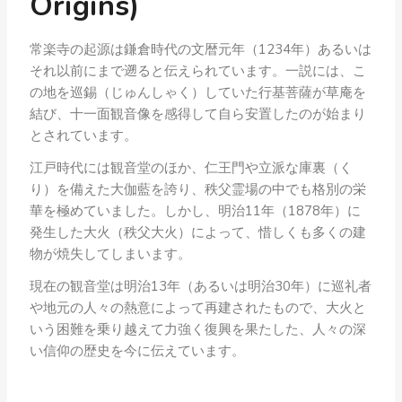
Origins)
常楽寺の起源は鎌倉時代の文暦元年（1234年）あるいは
それ以前にまで遡ると伝えられています。一説には、こ
の地を巡錫（じゅんしゃく）していた行基菩薩が草庵を
結び、十一面観音像を感得して自ら安置したのが始まり
とされています。
江戸時代には観音堂のほか、仁王門や立派な庫裏（く
り）を備えた大伽藍を誇り、秩父霊場の中でも格別の栄
華を極めていました。しかし、明治11年（1878年）に
発生した大火（秩父大火）によって、惜しくも多くの建
物が焼失してしまいます。
現在の観音堂は明治13年（あるいは明治30年）に巡礼者
や地元の人々の熱意によって再建されたもので、大火と
いう困難を乗り越えて力強く復興を果たした、人々の深
い信仰の歴史を今に伝えています。