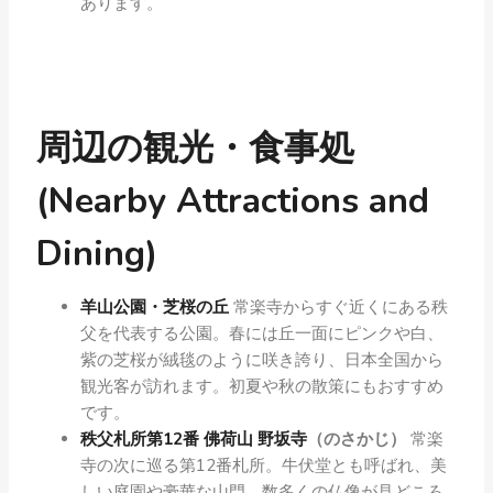
あります。
周辺の観光・食事処
(Nearby Attractions and
Dining)
羊山公園・芝桜の丘
常楽寺からすぐ近くにある秩
父を代表する公園。春には丘一面にピンクや白、
紫の芝桜が絨毯のように咲き誇り、日本全国から
観光客が訪れます。初夏や秋の散策にもおすすめ
です。
秩父札所第12番 佛荷山 野坂寺
（のさかじ）
常楽
寺の次に巡る第12番札所。牛伏堂とも呼ばれ、美
しい庭園や豪華な山門、数多くの仏像が見どころ