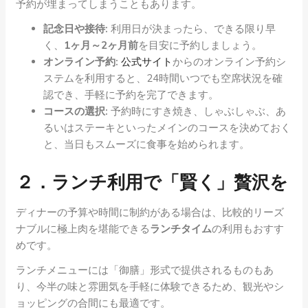
予約が埋まってしまうこともあります。
記念日や接待:
利用日が決まったら、できる限り早
く、
1ヶ月～2ヶ月前
を目安に予約しましょう。
オンライン予約:
公式サイト
からのオンライン予約シ
ステムを利用すると、24時間いつでも空席状況を確
認でき、手軽に予約を完了できます。
コースの選択:
予約時にすき焼き、しゃぶしゃぶ、あ
るいはステーキといったメインのコースを決めておく
と、当日もスムーズに食事を始められます。
２．ランチ利用で「賢く」贅沢を
ディナーの予算や時間に制約がある場合は、比較的リーズ
ナブルに極上肉を堪能できる
ランチタイム
の利用もおすす
めです。
ランチメニューには「御膳」形式で提供されるものもあ
り、今半の味と雰囲気を手軽に体験できるため、観光やシ
ョッピングの合間にも最適です。