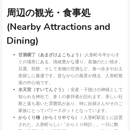
周辺の観光・食事処
(Nearby Attractions and
Dining)
甘酒横丁（あまざけよこちょう）:
人形町今半からす
ぐの場所にある、情緒豊かな通り。老舗のたい焼き、
豆腐、煎餅、そして名物の甘酒など、食べ歩きやお土
産探しに最適です。昔ながらの風景が残る、人形町散
策の中心地です。
水天宮（すいてんぐう）：
安産・子授けの神様として
知られる神社で、多くの参拝者が訪れます。美しい社
殿と落ち着いた雰囲気があり、特に妊婦さんやそのご
家族にとってパワースポットとなっています。
からくり櫓（からくりやぐら）：
人形町駅近くに設置
された、人形町らしい「からくり時計」。一日に数