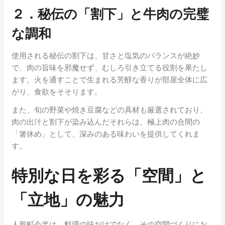
２．秘伝の「割下」と牛肉の完璧
な調和
使用される秘伝の割下は、甘さと塩気のバランスが絶妙
で、肉の旨味を邪魔せず、むしろ引き立てる役割を果たし
ます。火を通すことで生まれる芳醇な香りが部屋全体に広
がり、食欲をそそります。
また、旬の野菜や焼き豆腐などの具材も厳選されており、
肉の出汁と割下が染み込んだそれらは、極上肉の合間の
「箸休め」として、深みのある味わいを提供してくれま
す。
特別な日を彩る「空間」と
「立地」の魅力
人形町今半は、料理の味だけでなく、その空間づくりにお