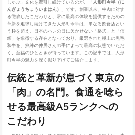
しゃぶ」文化を牽引し続けているのが、
「人形町今半（に
んぎょうちょういまはん）」
です。創業以来、牛肉に対す
る徹底したこだわりと、常に最高の体験を提供するための
革新を追求し続けてきた人形町今半は、単なる飲食店とい
う枠を超え、日本のハレの日に欠かせない「格式」と「信
頼」を象徴する存在となっており。厳選された極上の黒毛
和牛を、熟練の仲居さんの手によって最高の状態でいただ
く、至福のひとときが待っています。この記事では、人形
町今半の魅力を深く掘り下げてご紹介します。
伝統と革新が息づく東京の
「肉」の名門。食通を唸ら
せる最高級A5ランクへの
こだわり