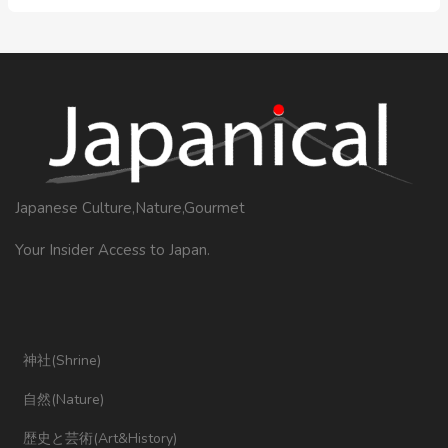
Japanese Culture,Nature,Gourmet
Your Insider Access to Japan.
神社(Shrine)
自然(Nature)
歴史と芸術(Art&History)