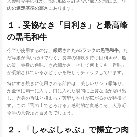
人形町今半の味が、他の追随を許さない最大の理由は、
牛
肉の選定基準の高さ
にあります。
１．妥協なき「目利き」と最高峰
の黒毛和牛
今半が使用するのは、
厳選されたA5ランクの黒毛和牛
。た
だ等級が高いだけでなく、長年の経験を持つ目利きが、脂
の質、赤身の色味、きめ細かさ、そして何よりも「旨味」
が凝縮されているかどうかを厳しくチェックしています。
特にすき焼きに使用される部位は、美しいサシ（霜降り）
が全体に均一に入り、口に入れた瞬間に上質な脂が溶け出
し、赤身の旨味と相まって芳醇な香りが広がるのが特徴で
す。この「舌の上でとろける」感動的な食感こそ、人形町
今半の真骨頂と言えるでしょう。
２．「しゃぶしゃぶ」で際立つ肉