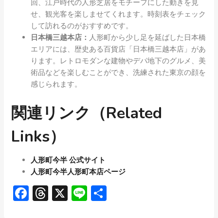
回、江戸時代の人形芝居をモチーフにした動きを見
せ、観光客を楽しませてくれます。時刻表をチェック
して訪れるのがおすすめです。
日本橋三越本店：
人形町から少し足を延ばした日本橋
エリアには、歴史ある百貨店「日本橋三越本店」があ
ります。レトロモダンな建物やデパ地下のグルメ、美
術品などを楽しむことができ、洗練された東京の顔を
感じられます。
関連リンク（Related
Links）
人形町今半 公式サイト
人形町今半人形町本店ページ
Facebook
Threads
X
Line
共
有