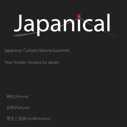
Japanese Culture,Nature,Gourmet
Your Insider Access to Japan.
神社(Shrine)
自然(Nature)
歴史と芸術(Art&History)