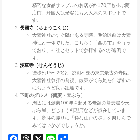
精巧な食品サンプルのお店が約170店も並ぶ商
店街。外国人観光客にも大人気のスポットで
す。
長國寺（ちょうこくじ）
大鷲神社のすぐ隣にある寺院。明治以前は大鷲
神社と一体でした。こちらも「酉の市」を行っ
ており、神社とセットで参拝するのが通例で
す。
浅草寺（せんそうじ）
徒歩約15〜20分。説明不要の東京最古の寺院。
大鷲神社参拝の前後、散策がてら足を伸ばすの
にちょうど良い距離です。
下町のグルメ（蕎麦・天ぷら）
周辺には創業100年を超える老舗の蕎麦屋や天
ぷら屋、どじょう料理店などが点在していま
す。参拝の帰りに「粋な江戸の味」を楽しんで
みてはいかがでしょうか。
Facebook
Threads
X
Line
共