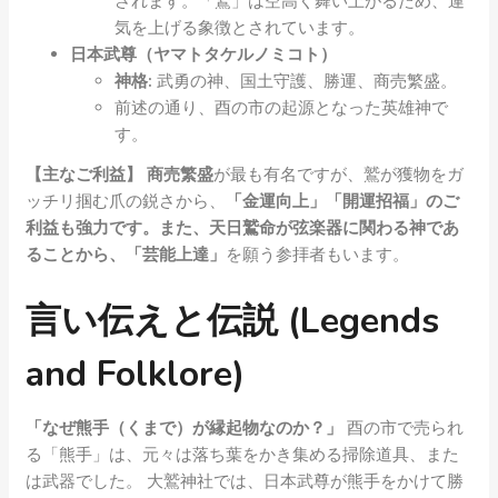
されます。「鷲」は空高く舞い上がるため、運
気を上げる象徴とされています。
日本武尊（ヤマトタケルノミコト）
神格:
武勇の神、国土守護、勝運、商売繁盛。
前述の通り、酉の市の起源となった英雄神で
す。
【主なご利益】
商売繁盛
が最も有名ですが、鷲が獲物をガ
ッチリ掴む爪の鋭さから、
「金運向上」「開運招福」
のご
利益も強力です。また、天日鷲命が弦楽器に関わる神であ
ることから、
「芸能上達」
を願う参拝者もいます。
言い伝えと伝説 (Legends
and Folklore)
「なぜ熊手（くまで）が縁起物なのか？」
酉の市で売られ
る「熊手」は、元々は落ち葉をかき集める掃除道具、また
は武器でした。 大鷲神社では、日本武尊が熊手をかけて勝