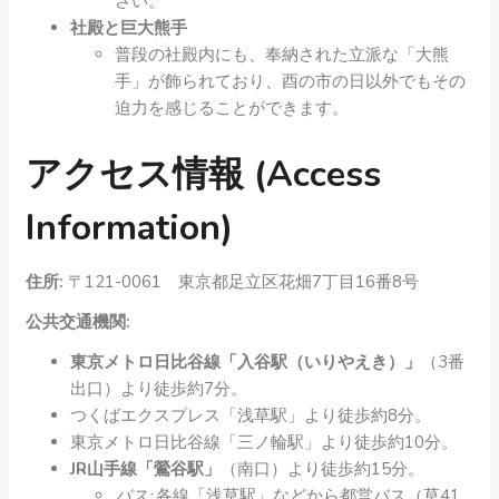
さい。
社殿と巨大熊手
普段の社殿内にも、奉納された立派な「大熊
手」が飾られており、酉の市の日以外でもその
迫力を感じることができます。
アクセス情報 (Access
Information)
住所:
〒121-0061 東京都足立区花畑7丁目16番8号
公共交通機関:
東京メトロ日比谷線「入谷駅（いりやえき）」
（3番
出口）より徒歩約7分。
つくばエクスプレス「浅草駅」より徒歩約8分。
東京メトロ日比谷線「三ノ輪駅」より徒歩約10分。
JR山手線「鶯谷駅」
（南口）より徒歩約15分。
バス:
各線「浅草駅」などから都営バス（草41