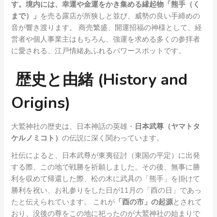
す。境内には、幸運や金運をかき集める縁起物
「熊手（く
まで）」
を売る露店が所狭しと並び、威勢の良い手締めの
音が響き渡ります。 商売繁盛、開運招福の神様として、経
営者や個人事業主はもちろん、強運を求める多くの参拝者
に愛される、江戸情緒あふれるパワースポットです。
歴史と由緒 (History and
Origins)
大鷲神社の歴史は、日本神話の英雄・
日本武尊（ヤマトタ
ケルノミコト）
の伝説に深く関わっています。
社伝によると、日本武尊が東夷征討（東国の平定）に出発
する際、この地で戦勝を祈願しました。その後、無事に勝
利を収めて帰還した際、松の木に武具の「熊手」を掛けて
勝利を祝い、お礼参りをした日が11月の「酉の日」であっ
たと伝えられています。 これが
「酉の市」の起源
とされて
おり、没後の尊をこの地に祀ったのが大鷲神社の始まりで