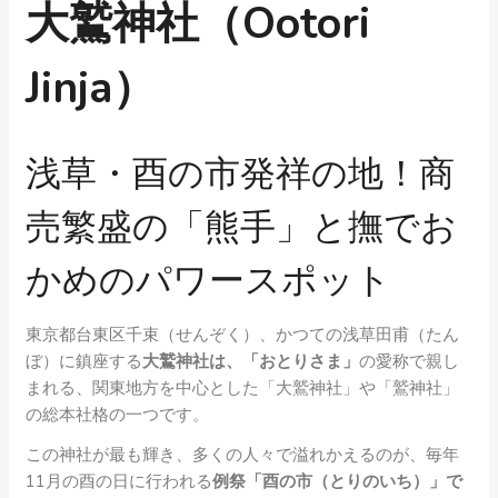
大鷲神社（Ootori
Jinja）
浅草・酉の市発祥の地！商
売繁盛の「熊手」と撫でお
かめのパワースポット
東京都台東区千束（せんぞく）、かつての浅草田甫（たん
ぼ）に鎮座する
大鷲神社
は、「おとりさま」
の愛称で親し
まれる、関東地方を中心とした「大鷲神社」や「鷲神社」
の総本社格の一つです。
この神社が最も輝き、多くの人々で溢れかえるのが、毎年
11月の酉の日に行われる
例祭「酉の市（とりのいち）」
で