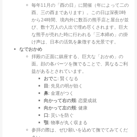
毎年11月の「酉の日」に開催（年によって二の
酉、三の酉まであります）。この日は深夜0時
から24時間、境内外に数百の熊手店と屋台が並
び、数十万人の人出で埋め尽くされます。巨大
な熊手が売れた時に行われる「三本締め」の掛
け声は、日本の活気を象徴する光景です。
なでおかめ
拝殿の正面に鎮座する、巨大な「おかめ」の
面。顔の各パーツを撫でることで、異なるご利
益があるとされています。
おでこ:
賢くなる
目:
先見の明が効く
鼻:
金運がつく
向かって右の頬:
恋愛成就
向かって左の頬:
健康
口:
災いを防ぐ
顎:
物事が丸く収まる
参拝の際は、ぜひ願いを込めて撫でてみてくだ