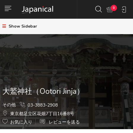
0
Show Sidebar
大鷲神社（Ootori Jinja）
その他
03-3883-2908
東京都足立区花畑7丁目16番8号
お気に入り
レビューを送る