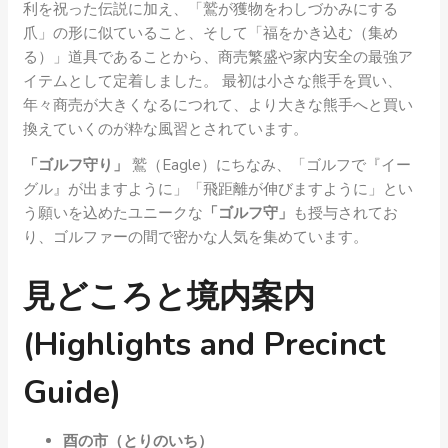
利を祝った伝説に加え、「鷲が獲物をわしづかみにする
爪」の形に似ていること、そして「福をかき込む（集め
る）」道具であることから、商売繁盛や家内安全の最強ア
イテムとして定着しました。 最初は小さな熊手を買い、
年々商売が大きくなるにつれて、より大きな熊手へと買い
換えていくのが粋な風習とされています。
「ゴルフ守り」
鷲（Eagle）にちなみ、「ゴルフで『イー
グル』が出ますように」「飛距離が伸びますように」とい
う願いを込めたユニークな
「ゴルフ守」
も授与されてお
り、ゴルファーの間で密かな人気を集めています。
見どころと境内案内
(Highlights and Precinct
Guide)
酉の市（とりのいち）