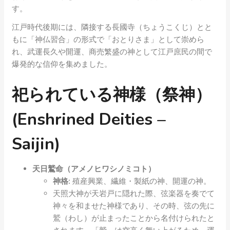
す。
江戸時代後期には、隣接する長國寺（ちょうこくじ）とと
もに「神仏習合」の形式で「おとりさま」として崇めら
れ、武運長久や開運、商売繁盛の神として江戸庶民の間で
爆発的な信仰を集めました。
祀られている神様（祭神）
(Enshrined Deities –
Saijin)
天日鷲命（アメノヒワシノミコト）
神格:
殖産興業、繊維・製紙の神、開運の神。
天照大神が天岩戸に隠れた際、弦楽器を奏でて
神々を和ませた神様であり、その時、弦の先に
鷲（わし）が止まったことから名付けられたと