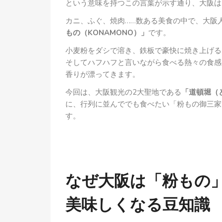
という意味を持つこの言葉が示す通り、大阪は
カニ、ふぐ、焼肉……数ある美食の中で、大阪人
もの（KONAMONO）」
です。
小麦粉をダシで溶き、鉄板で豪快に焼き上げる
そしてハフハフと言いながら食べる熱々の食感
香りが漂ってきます。
今回は、大阪観光の2大聖地である
「道頓堀（
に、行列に並んででも食べたい「粉もの御三家
す。
なぜ大阪は「粉もの」
美味しくなる豆知識