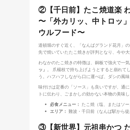
②【千日前】たこ焼道楽 
〜「外カリッ、中トロッ
ウルフード〜
道頓堀のすぐ近く、「なんばグランド花月」の
先で焼いていたたこ焼きが評判となり、今や大
わなかのたこ焼きの特徴は、銅板で強火で一気
ッ」
。 爪楊枝で持ち上げようとすると崩れて
う。ハフハフしながら口に運べば、ダシの風味
味付けは定番の「ソース」も良いですが、通に
トに伝わり、ごまかしの効かない本物の美味し
必食メニュー：
たこ焼（塩、またはソー
エリア：
難波・千日前（なんば駅から徒
③【新世界】元祖串かつ 