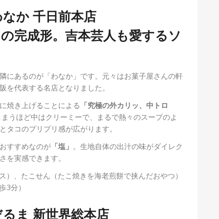
わなか 千日前本店
」の完成形。吉本芸人も愛するソ
隣にあるのが「わなか」です。元々はお菓子屋さんの軒
阪を代表する名店となりました。
に焼き上げることによる
「究極の外カリッ、中トロ
しまうほど中はクリーミーで、まるで熱々のスープのよ
とタコのプリプリ感が広がります。
おすすめなのが
「塩」
。生地自体の出汁の味がダイレク
さを実感できます。
ス）、たこせん（たこ焼きを海老煎餅で挟んだおやつ）
歩3分）
だるま 新世界総本店