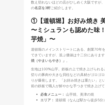
数え切れないほどの店がひしめく大阪ですが、
の
名店を3軒
ご紹介します。
①【道頓堀】お好み焼き 
〜ミシュランも認めた味！
芋焼」〜
道頓堀のメインストリートにある、創業70年
できていますが、並ぶ価値は十二分にあります
焼（やまいもやき）」
。
生地は100%山芋。鉄板の上で焼き上げられ
切りの豚肉や大きな貝柱などの具材がゴロゴロ
りが爆発します。 「お好み焼きは重たい」と
前の鉄板で職人が鮮やかな手つきで焼き上げて
必食メニュー：
山芋焼、美津の焼
エリア：
道頓堀（なんば駅から徒歩5分