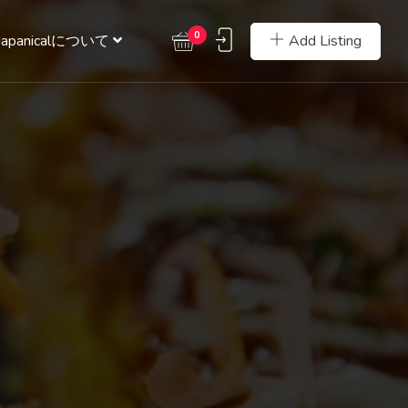
0
Add Listing
Japanicalについて