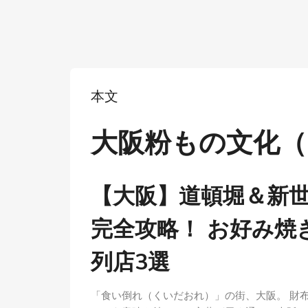
本文
大阪粉もの文化（Os
【大阪】道頓堀＆新
完全攻略！ お好み焼
列店3選
「食い倒れ（くいだおれ）」の街、大阪。 財