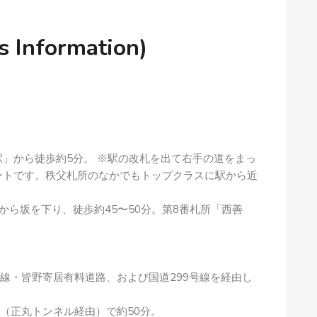
nformation)
」から徒歩約5分。 ※駅の改札を出て右手の道をまっ
ートです。秩父札所のなかでもトップクラスに駅から近
から坂を下り、徒歩約45〜50分。第8番札所「西善
号線・皆野寄居有料道路、および国道299号線を経由し
線（正丸トンネル経由）で約50分。