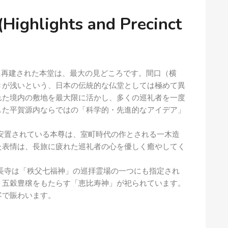
lights and Precinct
に再建された本堂は、最大の見どころです。間口（横
きが浅いという、日本の伝統的な仏堂としては極めて異
れた境内の敷地を最大限に活かし、多くの巡礼者を一度
した平賀源内ならではの「科学的・先進的なアイデア」
安置されている本尊は、室町時代の作とされる一木造
た表情は、長旅に疲れた巡礼者の心を優しく癒やしてく
長寺は「秩父七福神」の巡拝霊場の一つにも指定され
、五穀豊穣をもたらす「恵比寿神」が祀られています。
客で賑わいます。