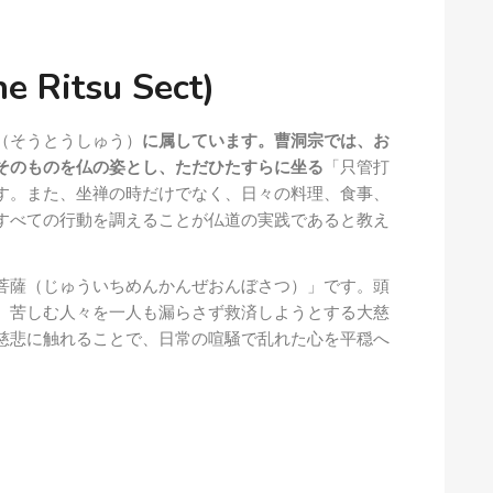
e Ritsu Sect)
（そうとうしゅう）
に属しています。曹洞宗では、お
そのものを仏の姿とし、ただひたすらに坐る
「只管打
す。また、坐禅の時だけでなく、日々の料理、食事、
すべての行動を調えることが仏道の実践であると教え
菩薩（じゅういちめんかんぜおんぼさつ）」です。頭
、苦しむ人々を一人も漏らさず救済しようとする大慈
慈悲に触れることで、日常の喧騒で乱れた心を平穏へ