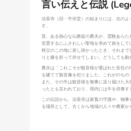
言い伝えと伝説 (Legend
法長寺（旧・牛伏堂）の始まりには、次のよ
す。
昔、ある熱心な仏教徒の農夫が、霊験あらた
安置するにふさわしい聖地を求めて旅をして
秩父のこの地に差し掛かったとき、それまで
りと膝を折って伏せてしまい、どうしても動
農夫は「これこそが観音様が選ばれた安住の
を建てて観音像を祀りました。これがのちの
また、その牛は観音様を無事に送り届けた大
ったとも言われており、境内には牛を供養す
この伝説から、法長寺は家畜の守護や、物事
る場所として、古くから地域の人々や農家か