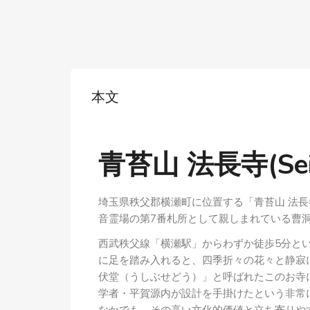
本文
青苔山 法長寺(Seita
埼玉県秩父郡横瀬町に位置する「青苔山 法長
音霊場の第7番札所として親しまれている曹
西武秩父線「横瀬駅」からわずか徒歩5分と
に足を踏み入れると、四季折々の花々と静寂
伏堂（うしぶせどう）」と呼ばれたこのお寺
学者・平賀源内が設計を手掛けたという非常