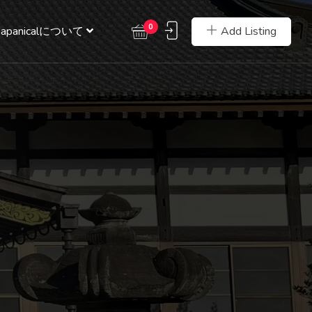
0
Add Listing
Japanicalについて