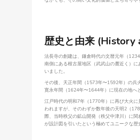
なかでも、その高い文化的価値と立ち寄りや
歴史と由来 (History an
法長寺の創建は、鎌倉時代の文暦元年（123
南側にある根古屋地区（武武山の麓近く）に
いました。
その後、天正年間（1573年〜1592年）
寛永年間（1624年〜1644年）に現在の
江戸時代の明和7年（1770年）に再び大火
われますが、そのわずか数年後の天明2（17
際、当時秩父の鉱山開発（秩父中津川）に関
が設計図を引いたという極めてユニークな歴