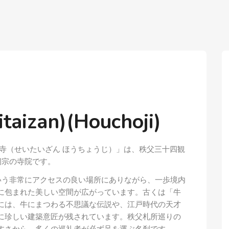
izan)(Houchoji)
寺（せいたいざん ほうちょうじ）」は、秩父三十四観
洞宗の寺院です。
いう非常にアクセスの良い場所にありながら、一歩境内
に包まれた美しい空間が広がっています。古くは「牛
には、牛にまつわる不思議な伝説や、江戸時代の天才
に珍しい建築意匠が残されています。秩父札所巡りの