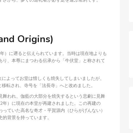
すさから、多くの巡礼者が必ず足を運ぶ名刹です。
d Origins)
4年）に遡ると伝えられています。当時は現在地よりも
あり、本尊にまつわる伝承から「牛伏堂」と称されて
の兵火によってお堂は惜しくも焼失してしまいましたが、
地へと移転され、寺号を「法長寺」へと改めました。
に見舞われ、伽藍の大部分を焼失するという悲劇に見舞
82年）に現在の本堂が再建されました。この再建の
わっていた高名な奇才・平賀源内（ひらがげんない）
史的背景を持っています。