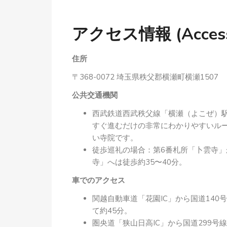
アクセス情報 (Access I
住所
〒368-0072 埼玉県秩父郡横瀬町横瀬1507
公共交通機関
西武鉄道西武秩父線「横瀬（よこぜ）駅
すぐ進むだけの非常にわかりやすいル
い寺院です。
徒歩巡礼の場合：第6番札所「卜雲寺」
寺」へは徒歩約35〜40分。
車でのアクセス
関越自動車道「花園IC」から国道140
て約45分。
圏央道「狭山日高IC」から国道299号