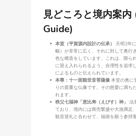
見どころと境内案内 (High
Guide)
本堂（平賀源内設計の伝承）
天明2年
幅）が非常に広く、それに対して奥行
色な構造をしています。これは、限ら
に迎え入れられるよう、合理性を追求
によるものと伝えられています。
本尊：十一面観世音菩薩像
本堂の奥に
りの貴重な仏像です。その慈愛に満ち
れます。
秩父七福神「恵比寿（えびす）神」
法
ており、境内には商売繁盛や大漁満足
観音巡礼と合わせて、福徳を願う参拝