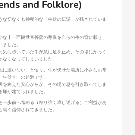
s and Folklore)
うな切なくも神秘的な「牛伏の伝説」が残されていま
かな十一面観世音菩薩の尊像を自らの牛の背に載せ、
いました。
元気に歩いていた牛が急に足を止め、その場にがっく
かなくなってしまいました。
地に違いない」と悟り、牛が伏せた場所に小さなお堂
「牛伏堂」の起源です。
役を終えた安心からか、その場で息を引き取ってしま
る塚が建てられました。
を一歩前へ進める（粘り強く成し遂げる）ご利益があ
ら篤く信仰されてきました。