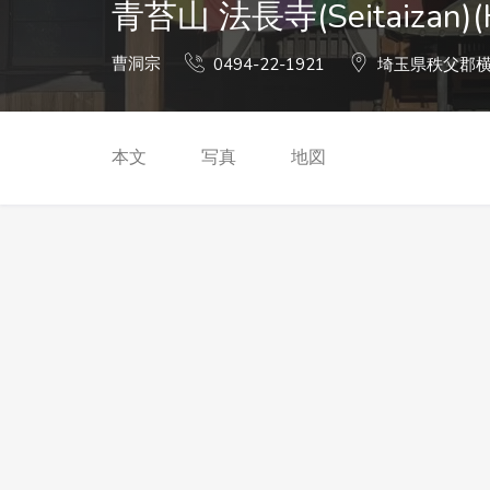
青苔山 法長寺(Seitaizan)(H
曹洞宗
0494-22-1921
埼玉県秩父郡横
本文
写真
地図