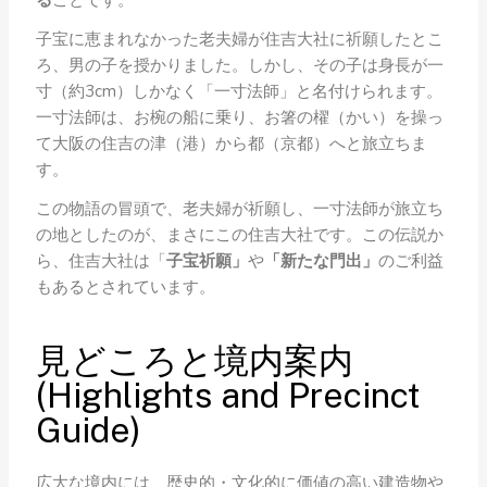
る
ことです。
子宝に恵まれなかった老夫婦が住吉大社に祈願したとこ
ろ、男の子を授かりました。しかし、その子は身長が一
寸（約3cm）しかなく「一寸法師」と名付けられます。
一寸法師は、お椀の船に乗り、お箸の櫂（かい）を操っ
て大阪の住吉の津（港）から都（京都）へと旅立ちま
す。
この物語の冒頭で、老夫婦が祈願し、一寸法師が旅立ち
の地としたのが、まさにこの住吉大社です。この伝説か
ら、住吉大社は「
子宝祈願」
や
「新たな門出」
のご利益
もあるとされています。
見どころと境内案内
(Highlights and Precinct
Guide)
広大な境内には、歴史的・文化的に価値の高い建造物や