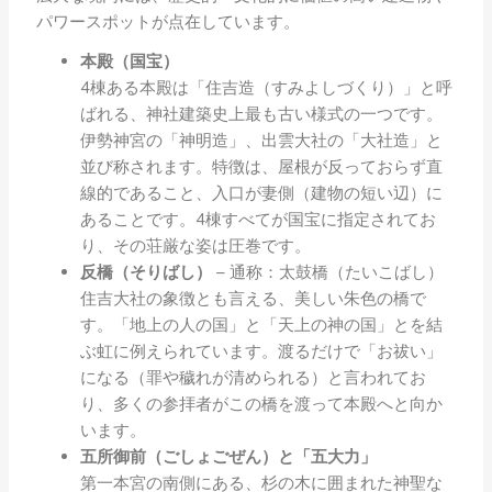
パワースポットが点在しています。
本殿（国宝）
4棟ある本殿は「住吉造（すみよしづくり）」と呼
ばれる、神社建築史上最も古い様式の一つです。
伊勢神宮の「神明造」、出雲大社の「大社造」と
並び称されます。特徴は、屋根が反っておらず直
線的であること、入口が妻側（建物の短い辺）に
あることです。4棟すべてが国宝に指定されてお
り、その荘厳な姿は圧巻です。
反橋（そりばし）
– 通称：太鼓橋（たいこばし）
住吉大社の象徴とも言える、美しい朱色の橋で
す。「地上の人の国」と「天上の神の国」とを結
ぶ虹に例えられています。渡るだけで「お祓い」
になる（罪や穢れが清められる）と言われてお
り、多くの参拝者がこの橋を渡って本殿へと向か
います。
五所御前（ごしょごぜん）と「五大力」
第一本宮の南側にある、杉の木に囲まれた神聖な