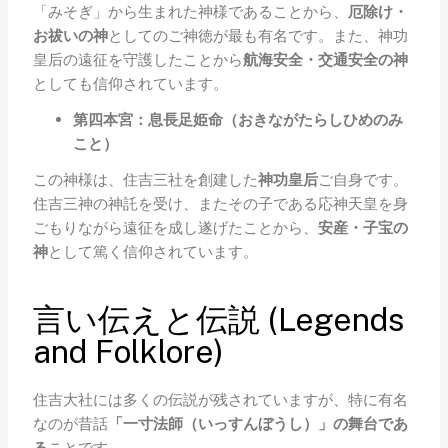
「みそぎ」から生まれた神様であることから、
厄除け・
お祓いの神
としてのご神徳が最も有名です。また、神功
皇后の遠征を守護したことから
航海安全・交通安全の神
としても信仰されています。
第四本宮：息長足姫命（おきながたらしひめのみ
こと）
この神様は、住吉三社を創建した
神功皇后
ご自身です。
住吉三神の神託を受け、またその子である応神天皇を身
ごもりながら遠征を成し遂げたことから、
安産・子宝の
神
として篤く信仰されています。
言い伝えと伝説 (Legends
and Folklore)
住吉大社には多くの伝説が残されていますが、特に有名
なのが昔話
「一寸法師（いっすんぼうし）」の舞台であ