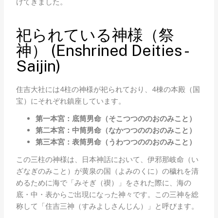
けてきました。
祀られている神様（祭
神） (Enshrined Deities -
Saijin)
住吉大社には4柱の神様が祀られており、4棟の本殿（国
宝）にそれぞれ鎮座しています。
第一本宮：底筒男命（そこつつののおのみこと）
第二本宮：中筒男命（なかつつののおのみこと）
第三本宮：表筒男命（うわつつののおのみこと）
この三柱の神様は、日本神話において、伊邪那岐命（い
ざなぎのみこと）が黄泉の国（よみのくに）の穢れを清
めるために海で「みそぎ（禊）」をされた際に、海の
底・中・表からご出現になった神々です。この三神を総
称して「住吉三神（すみよしさんじん）」と呼びます。