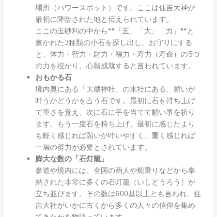
場所（パワースポット）です。ここは住吉大神が
最初に降臨された地と伝えられています。
ここの玉砂利の中から**「五」「大」「力」**と
書かれた3種類の小石を探し出し、お守りにする
と、体力・智力・財力・福力・寿力（寿命）の5つ
の力を授かり、心願成就すると言われています。
おもかる石
境内奥にある「大歳神社」の末社にある、願いが
叶うかどうかを占う石です。最初に石を持ち上げ
て重さを覚え、次に石に手を当てて願い事を祈り
ます。もう一度石を持ち上げ、最初に感じたより
も軽く感じれば願いが叶いやすく、重く感じれば
一層の努力が必要とされています。
膨大な数の「石灯籠」
参道や境内には、全国の商人や船乗りなどから奉
納された非常に多くの石灯籠（いしどうろう）が
立ち並びます。その数は600基以上とも言われ、住
吉大社がいかに古くから多くの人々の信仰を集め