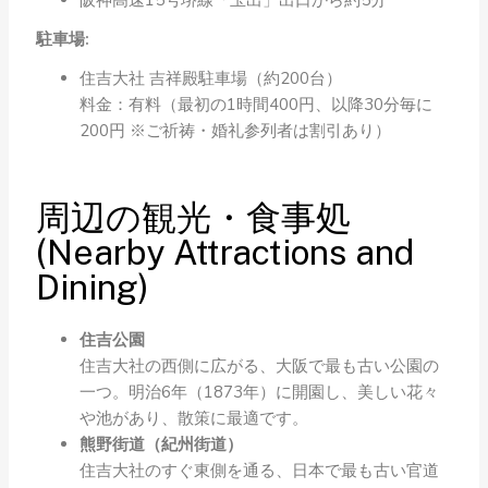
阪神高速15号堺線「玉出」出口から約5分
駐車場:
住吉大社 吉祥殿駐車場（約200台）
料金：有料（最初の1時間400円、以降30分毎に
200円 ※ご祈祷・婚礼参列者は割引あり）
周辺の観光・食事処
(Nearby Attractions and
Dining)
住吉公園
住吉大社の西側に広がる、大阪で最も古い公園の
一つ。明治6年（1873年）に開園し、美しい花々
や池があり、散策に最適です。
熊野街道（紀州街道）
住吉大社のすぐ東側を通る、日本で最も古い官道