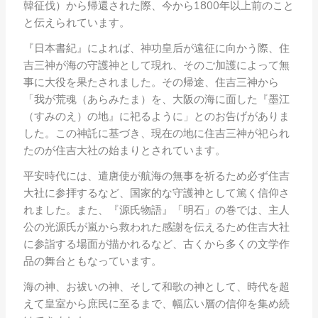
韓征伐）から帰還された際、今から1800年以上前のこと
と伝えられています。
『日本書紀』によれば、神功皇后が遠征に向かう際、住
吉三神が海の守護神として現れ、そのご加護によって無
事に大役を果たされました。その帰途、住吉三神から
「我が荒魂（あらみたま）を、大阪の海に面した『墨江
（すみのえ）の地』に祀るように」とのお告げがありま
した。この神託に基づき、現在の地に住吉三神が祀られ
たのが住吉大社の始まりとされています。
平安時代には、遣唐使が航海の無事を祈るため必ず住吉
大社に参拝するなど、国家的な守護神として篤く信仰さ
れました。また、『源氏物語』「明石」の巻では、主人
公の光源氏が嵐から救われた感謝を伝えるため住吉大社
に参詣する場面が描かれるなど、古くから多くの文学作
品の舞台ともなっています。
海の神、お祓いの神、そして和歌の神として、時代を超
えて皇室から庶民に至るまで、幅広い層の信仰を集め続