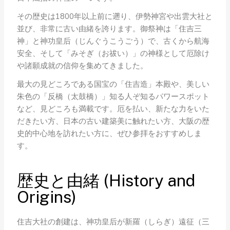
その歴史は1800年以上前に遡り、伊勢神宮や出雲大社と
並び、非常に古い由緒を誇ります。御祭神は「住吉三
神」と神功皇后（じんぐうこうごう）で、古くから航海
安全、そして「みそぎ（お祓い）」の神様として厄除け
や諸願成就の信仰を集めてきました。
最大の見どころである国宝の「住吉造」本殿や、美しい
朱色の「反橋（太鼓橋）」知る人ぞ知るパワースポット
など、見どころも満載です。厄を払い、新たな力をいた
だきたい方、日本の古い建築美に触れたい方、大阪の歴
史的中心地を訪れたい方に、ぜひ参拝をおすすめしま
す。
歴史と由緒 (History and
Origins)
住吉大社の創建は、神功皇后が新羅（しらぎ）遠征（三