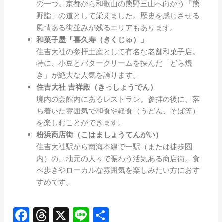
の一つ。京都から和歌山の熊野三山へ向かう「熊
野詣」の道として栄えました。歴史を感じさせる
風情ある街並みが残るエリアもあります。
和菓子屋「喜久寿（きくじゅ）」
住吉大社の参拝土産として有名な老舗和菓子店。
特に、小豆とバタークリームを挟んだ「どら焼
き」が絶大な人気を誇ります。
住吉大社 吉祥殿（きっしょうでん）
境内の会館内にあるレストラン。参拝の後に、落
ち着いた雰囲気で和食や軽食（うどん、そば等）
を楽しむことができます。
粉浜商店街（こはましょうてんがい）
住吉大社駅から南海本線で一駅（または徒歩圏
内）の、地元の人々で賑わう活気ある商店街。食
べ歩きやローカルな雰囲気を楽しみたい方におす
すめです。
Facebook
Threads
X
Line
共