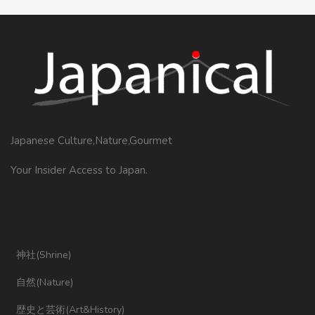
Japanese Culture,Nature,Gourmet
Your Insider Access to Japan.
神社(Shrine)
自然(Nature)
歴史と芸術(Art&History)