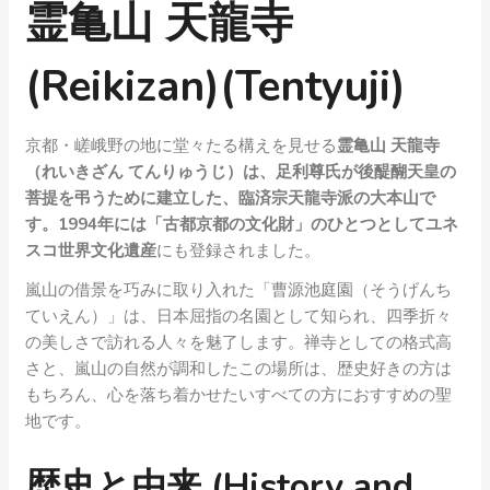
霊亀山 天龍寺
(Reikizan)(Tentyuji)
京都・嵯峨野の地に堂々たる構えを見せる
霊亀山 天龍寺
（れいきざん てんりゅうじ）は、足利尊氏が後醍醐天皇の
菩提を弔うために建立した、臨済宗天龍寺派の大本山で
す。1994年には「古都京都の文化財」のひとつとしてユネ
スコ世界文化遺産
にも登録されました。
嵐山の借景を巧みに取り入れた「曹源池庭園（そうげんち
ていえん）」は、日本屈指の名園として知られ、四季折々
の美しさで訪れる人々を魅了します。禅寺としての格式高
さと、嵐山の自然が調和したこの場所は、歴史好きの方は
もちろん、心を落ち着かせたいすべての方におすすめの聖
地です。
歴史と由来 (History and