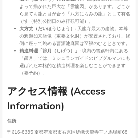
よって描かれた巨大な「雲龍図」があります。どこか
ら見ても龍と目が合う「八方にらみの龍」として有名
です（特別公開日のみ拝観可能）。
大方丈（だいほうじょう）:
天龍寺最大の建物。本尊
の釈迦如来坐像（重要文化財）が安置されており、縁
側に座って眺める曹源池庭園は至福のひとときです。
精進料理「篩月（しげつ）」:
境内の雪蹊軒内にある
「篩月」では、ミシュランガイドのビブグルマンにも
選ばれた本格的な精進料理を楽しむことができます
（要予約）。
アクセス情報 (Access
Information)
住所:
〒616-8385 京都府京都市右京区嵯峨天龍寺芒ノ馬場町68