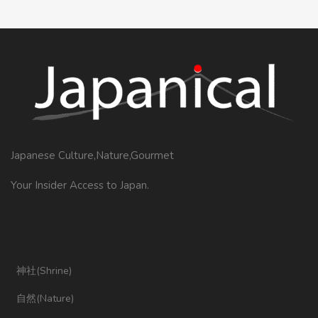
Japanese Culture,Nature,Gourmet
Your Insider Access to Japan.
神社(Shrine)
自然(Nature)