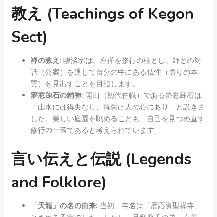
教え (Teachings of Kegon
Sect)
禅の教え:
臨済宗は、座禅を修行の柱とし、師との対
話（公案）を通じて自分の中にある仏性（悟りの本
質）を見出すことを目指します。
夢窓疎石の精神:
開山（初代住職）である夢窓疎石は
「山水には得失なし、得失は人の心にあり」と説きま
した。美しい庭園を眺めることも、自己を見つめ直す
修行の一環であると考えられています。
言い伝えと伝説 (Legends
and Folklore)
「天龍」の名の由来:
当初、寺名は「暦応資聖禅寺」