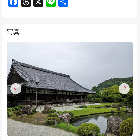
Facebook
Threads
X
Line
共
有
写真