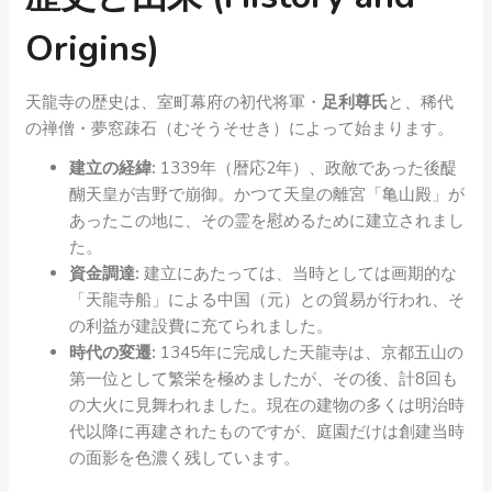
Origins)
天龍寺の歴史は、室町幕府の初代将軍・
足利尊氏
と、稀代
の禅僧・夢窓疎石（むそうそせき）によって始まります。
建立の経緯:
1339年（暦応2年）、政敵であった後醍
醐天皇が吉野で崩御。かつて天皇の離宮「亀山殿」が
あったこの地に、その霊を慰めるために建立されまし
た。
資金調達:
建立にあたっては、当時としては画期的な
「天龍寺船」による中国（元）との貿易が行われ、そ
の利益が建設費に充てられました。
時代の変遷:
1345年に完成した天龍寺は、京都五山の
第一位として繁栄を極めましたが、その後、計8回も
の大火に見舞われました。現在の建物の多くは明治時
代以降に再建されたものですが、庭園だけは創建当時
の面影を色濃く残しています。