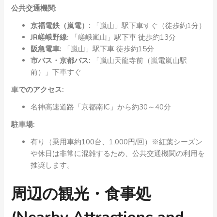
公共交通機関:
京福電鉄（嵐電）:
「嵐山」駅下車すぐ（徒歩約1分）
JR嵯峨野線:
「嵯峨嵐山」駅下車 徒歩約13分
阪急電車:
「嵐山」駅下車 徒歩約15分
市バス・京都バス:
「嵐山天龍寺前（嵐電嵐山駅
前）」下車すぐ
車でのアクセス:
名神高速道路「京都南IC」から約30～40分
駐車場:
有り（乗用車約100台、1,000円/回）※紅葉シーズン
や休日は非常に混雑するため、公共交通機関の利用を
推奨します。
周辺の観光・食事処