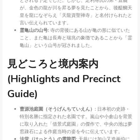
とされる予定でした。しかし、足利尊氏の弟・直義
が、金色の龍が川を昇る夢を見たことから、後醍醐天
皇を龍になぞらえ「天龍資聖禅寺」と名付けられたと
言い伝えられています。
霊亀山の山号:
寺の背後にある山が亀の形に似ていた
こと、また亀は長寿と瑞兆の象徴であることから「霊
亀山」という山号が冠されました。
見どころと境内案内
(Highlights and Precinct
Guide)
曹源池庭園（そうげんちていえん）:
日本初の史跡・
特別名勝に指定された名園です。嵐山や小倉山を背景
に取り入れた「借景式庭園」の傑作で、中央の池は夢
窓疎石による作庭当時の姿を今に伝えています。
法堂（はっとう）の雲龍図:
天井には加山又造画伯に