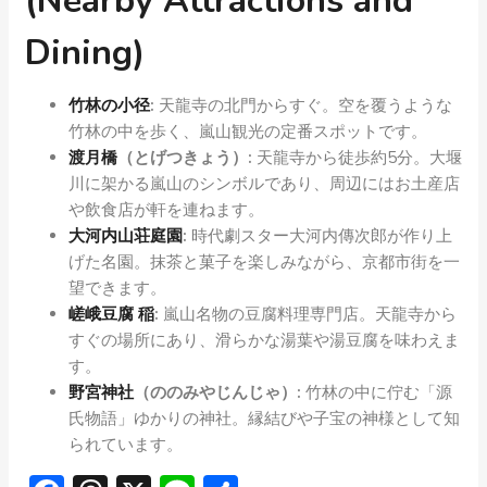
(Nearby Attractions and
Dining)
竹林の小径
:
天龍寺の北門からすぐ。空を覆うような
竹林の中を歩く、嵐山観光の定番スポットです。
渡月橋
（とげつきょう）:
天龍寺から徒歩約5分。大堰
川に架かる嵐山のシンボルであり、周辺にはお土産店
や飲食店が軒を連ねます。
大河内山荘庭園
:
時代劇スター大河内傳次郎が作り上
げた名園。抹茶と菓子を楽しみながら、京都市街を一
望できます。
嵯峨豆腐 稲
:
嵐山名物の豆腐料理専門店。天龍寺から
すぐの場所にあり、滑らかな湯葉や湯豆腐を味わえま
す。
野宮神社
（ののみやじんじゃ）:
竹林の中に佇む「源
氏物語」ゆかりの神社。縁結びや子宝の神様として知
られています。