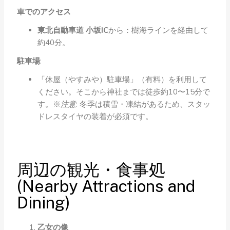
車でのアクセス
東北自動車道 小坂IC
から：樹海ラインを経由して
約40分。
駐車場
:
「休屋（やすみや）駐車場」（有料）を利用して
ください。そこから神社までは徒歩約10〜15分で
す。※
注意
: 冬季は積雪・凍結があるため、スタッ
ドレスタイヤの装着が必須です。
周辺の観光・食事処
(Nearby Attractions and
Dining)
乙女の像