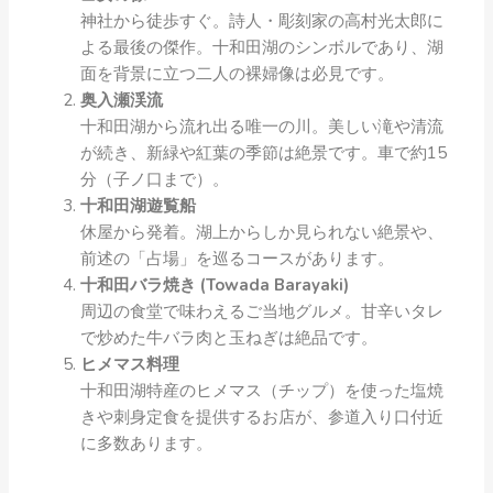
神社から徒歩すぐ。詩人・彫刻家の高村光太郎に
よる最後の傑作。十和田湖のシンボルであり、湖
面を背景に立つ二人の裸婦像は必見です。
奥入瀬渓流
十和田湖から流れ出る唯一の川。美しい滝や清流
が続き、新緑や紅葉の季節は絶景です。車で約15
分（子ノ口まで）。
十和田湖遊覧船
休屋から発着。湖上からしか見られない絶景や、
前述の「占場」を巡るコースがあります。
十和田バラ焼き (Towada Barayaki)
周辺の食堂で味わえるご当地グルメ。甘辛いタレ
で炒めた牛バラ肉と玉ねぎは絶品です。
ヒメマス料理
十和田湖特産のヒメマス（チップ）を使った塩焼
きや刺身定食を提供するお店が、参道入り口付近
に多数あります。