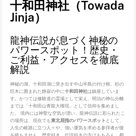
十和田神社（Towada
Jinja）
龍神伝説が息づく神秘の
パワースポット！歴史・
ご利益・アクセスを徹底
解説
神秘の湖、十和田湖に突き出す中山半島の付け根。杉の
巨木に囲まれた静寂の中に
十和田神社
は鎮座していま
す。かつては修験道の霊場として栄え、明治の神仏分離
までは「十和田山青龍大権現」として信仰を集めまし
た。 境内には神聖な空気が漂い、龍神伝説に彩られたこ
の場所は、現在でも
東北屈指のパワースポット
として、
人生の岐路に立つ人々や、強い運気を求める参拝者が後
を絶ちません。歴史好き、伝説好きの方はもちろん、都