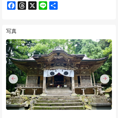
Facebook
Threads
X
Line
共
有
写真