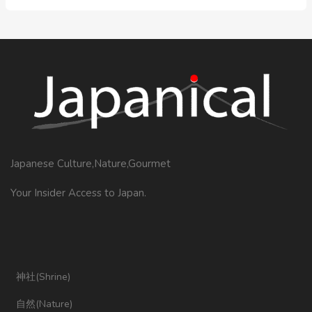
Japanese Culture,Nature,Gourmet
Your Insider Access to Japan.
神社(Shrine)
自然(Nature)