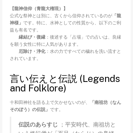
【龍神信仰（青龍大権現）】
公式な祭神とは別に、古くから信仰されているのが
「龍
神様」
です。特に、水神としての性質から、以下のご利
益も有名です。
縁結び・復縁
：後述する「占場」での占いは、良縁
を願う女性に特に人気があります。
厄除け・浄化
：水の力ですべての穢れを洗い流すと
されています。
言い伝えと伝説 (Legends
and Folklore)
十和田神社を語る上で欠かせないのが、
「南祖坊（なん
そのぼう）の伝説」
です。
伝説のあらすじ
；平安時代、南祖坊と