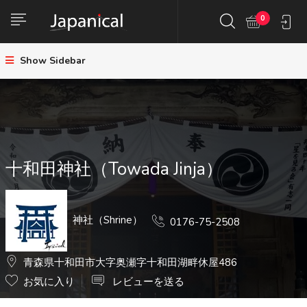
0
Show Sidebar
十和田神社（Towada Jinja）
神社（Shrine）
0176-75-2508
青森県十和田市大字奥瀬字十和田湖畔休屋486
お気に入り
レビューを送る