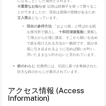
になること）した場所とされます。
※重要なお知らせ
: 以前は鉄梯子を使って降りるこ
とができましたが、現在は崩落の危険があるため
立入禁止
となっています。
現在の参拝方法
: 「おより紙」と呼ばれる紙
を授与所で購入し、
十和田湖遊覧船
に乗船し
て湖上から占場に接近、そこから願いを込め
て紙を投げ入れる方法が一般的です。紙が水
底に引き込まれるように沈めば願いが叶い、
浮いたままなら叶わないと言われています。
鉄のわらじ
: 社務所には、伝説に基づき奉納された
巨大な鉄のわらじが展示されています。
アクセス情報 (Access
Information)