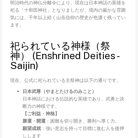
明治時代の神仏分離令により、現在は日本神話の英雄を
祀る「十和田神社」となりましたが、境内の厳かな雰囲
気には、千年以上続く山岳信仰の歴史が色濃く残ってい
ます。
祀られている神様（祭
神） (Enshrined Deities -
Saijin)
現在、公式に祀られている主祭神は以下の通りです。
日本武尊（やまとたけるのみこと）
日本神話における伝説的な英雄であり、武勇と決
断力の神様です。
【ご利益・神格】
勝運・開運
：困難を切り開き、勝利へ導く力。
願望成就
：強い意志を持って目標に進む人を後押
しします