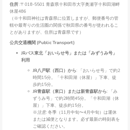
住所
:〒018-5501 青森県十和田市大字奥瀬字十和田湖畔
休屋486
（※十和田神社は青森県に位置しますが、郵便番号の管
轄や最寄りの生活圏の関係で秋田県の番号が使われるこ
とがありますが、住所は青森県です）
公共交通機関 (Public Transport)
JRバス東北「おいらせ号」または「みずうみ号」
利用
JR八戸駅（西口）から
: 「おいらせ号」で約2
時間15分。「十和田湖（休屋）」下車、徒
歩約15分。
JR青森駅（東口）または新青森駅から
: 「み
ずうみ号」で約2時間45分。「十和田湖（休
屋）」下車、徒歩約15分。
※
注意
: 冬季（11月中旬〜4月中旬）は運休
または減便となります。必ず最新の時刻表を
ご確認ください。