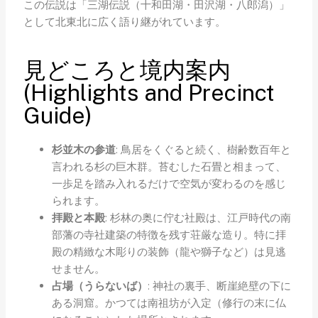
この伝説は「三湖伝説（十和田湖・田沢湖・八郎潟）」
として北東北に広く語り継がれています。
見どころと境内案内
(Highlights and Precinct
Guide)
杉並木の参道
: 鳥居をくぐると続く、樹齢数百年と
言われる杉の巨木群。苔むした石畳と相まって、
一歩足を踏み入れるだけで空気が変わるのを感じ
られます。
拝殿と本殿
: 杉林の奥に佇む社殿は、江戸時代の南
部藩の寺社建築の特徴を残す荘厳な造り。特に拝
殿の精緻な木彫りの装飾（龍や獅子など）は見逃
せません。
占場（うらないば）
: 神社の裏手、断崖絶壁の下に
ある洞窟。かつては南祖坊が入定（修行の末に仏