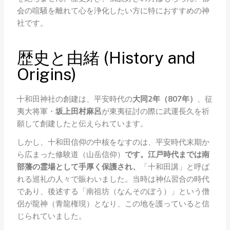
会の喧騒を離れて心を浄化したい方に特におすすめの神
社です。
歴史と由緒 (History and
Origins)
十和田神社の創建は、平安時代の
大同2年（807年）
、征
夷大将軍・
坂上田村麻呂
が東夷征討の際に武運長久を祈
願して創建したと伝えられています。
しかし、十和田信仰の中核をなすのは、平安時代末期か
ら広まった修験道（山岳信仰）
です。江戸時代までは南
部藩の霊場として手厚く保護され、
「十和田講」と呼ば
れる巡礼の人々で賑わいました。当時は神仏習合の時代
であり、後述する「南祖坊（なんそのぼう）」という僧
侶が龍神（青龍権現）となり、この地を護っていると信
じられていました。