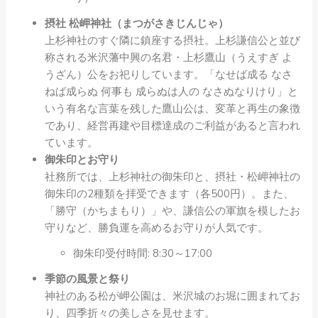
摂社 松岬神社（まつがさきじんじゃ）
上杉神社のすぐ隣に鎮座する摂社。上杉謙信公と並び
称される米沢藩中興の名君・上杉鷹山（うえすぎ よ
うざん）公をお祀りしています。「なせば成る なさ
ねば成らぬ 何事も 成らぬは人の なさぬなりけり」と
いう有名な言葉を残した鷹山公は、変革と再生の象徴
であり、経営再建や目標達成のご利益があると言われ
ています。
御朱印とお守り
社務所では、上杉神社の御朱印と、摂社・松岬神社の
御朱印の2種類を拝受できます（各500円）。また、
「勝守（かちまもり）」や、謙信公の軍旗を模したお
守りなど、勝負運を高めるお守りが人気です。
御朱印受付時間: 8:30～17:00
季節の風景と祭り
神社のある松が岬公園は、米沢城のお堀に囲まれてお
り、四季折々の美しさを見せます。