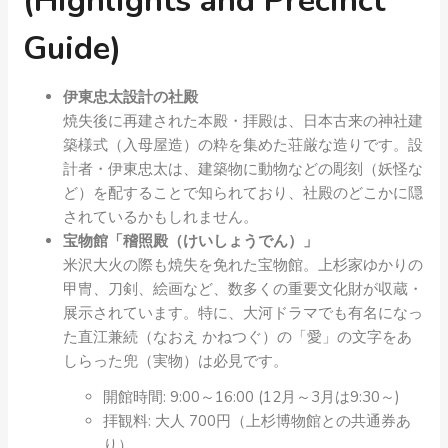
(Highlights and Precinct
Guide)
伊東忠太設計の社殿
焼失後に再建された本殿・拝殿は、日本古来の神社建
築様式（入母屋造）の粋を集めた荘厳な造りです。設
計者・伊東忠太は、建築物に動物などの彫刻（妖怪な
ど）を配することで知られており、社殿のどこかに隠
されているかもしれません。
宝物館「稽照殿（けいしょうでん）」
米沢大火の際も焼失を免れた宝物館。上杉家ゆかりの
甲冑、刀剣、絵画など、数多くの重要文化財が収蔵・
展示されています。特に、大河ドラマでも有名になっ
た直江兼続（なおえ かねつぐ）の「愛」の文字をあ
しらった兜（実物）は必見です。
開館時間: 9:00～16:00 (12月～3月は9:30～)
拝観料: 大人 700円（上杉博物館との共通券あ
り）