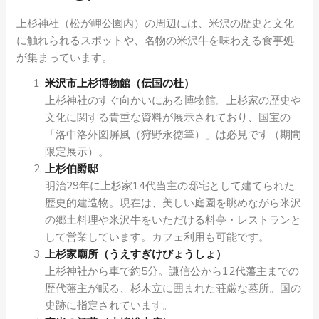
上杉神社（松が岬公園内）の周辺には、米沢の歴史と文化
に触れられるスポットや、名物の米沢牛を味わえる食事処
が集まっています。
米沢市上杉博物館（伝国の杜）
上杉神社のすぐ向かいにある博物館。上杉家の歴史や
文化に関する貴重な資料が展示されており、国宝の
「洛中洛外図屏風（狩野永徳筆）」は必見です（期間
限定展示）。
上杉伯爵邸
明治29年に上杉家14代当主の邸宅として建てられた
歴史的建造物。現在は、美しい庭園を眺めながら米沢
の郷土料理や米沢牛をいただける料亭・レストランと
して営業しています。カフェ利用も可能です。
上杉家廟所（うえすぎけびょうしょ）
上杉神社から車で約5分。謙信公から12代藩主までの
歴代藩主が眠る、杉木立に囲まれた荘厳な墓所。国の
史跡に指定されています。