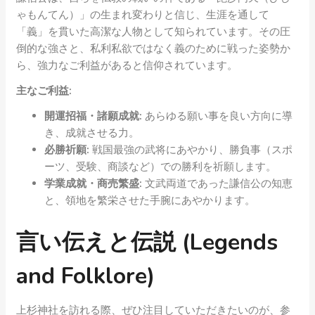
ゃもんてん）」の生まれ変わりと信じ、生涯を通して
「義」を貫いた高潔な人物として知られています。その圧
倒的な強さと、私利私欲ではなく義のために戦った姿勢か
ら、強力なご利益があると信仰されています。
主なご利益:
開運招福・諸願成就:
あらゆる願い事を良い方向に導
き、成就させる力。
必勝祈願:
戦国最強の武将にあやかり、勝負事（スポ
ーツ、受験、商談など）での勝利を祈願します。
学業成就・商売繁盛:
文武両道であった謙信公の知恵
と、領地を繁栄させた手腕にあやかります。
言い伝えと伝説 (Legends
and Folklore)
上杉神社を訪れる際、ぜひ注目していただきたいのが、参