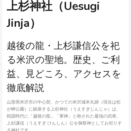
上杉神社（Uesugi
Jinja）
越後の龍・上杉謙信公を祀
る米沢の聖地。歴史、ご利
益、見どころ、アクセスを
徹底解説
山形県米沢市の中心部、かつての米沢城本丸跡（現在は松
が岬公園）に鎮座する上杉神社（うえすぎじんじゃ）は、
戦国時代に「越後の龍」「軍神」と称された最強の武将、
上杉謙信（うえすぎ けんしん）公を御祭神としてお祀りす
る神社です。