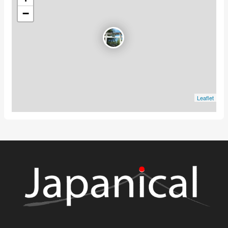
−
Leaflet