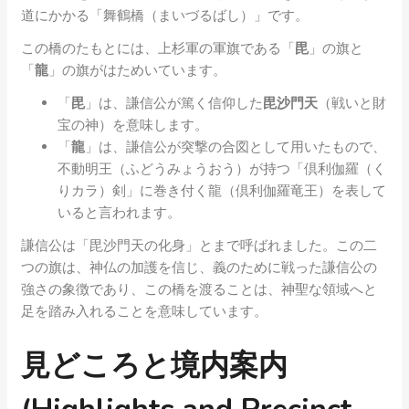
道にかかる「舞鶴橋（まいづるばし）」です。
この橋のたもとには、上杉軍の軍旗である「
毘
」の旗と
「
龍
」の旗がはためいています。
「
毘
」は、謙信公が篤く信仰した
毘沙門天
（戦いと財
宝の神）を意味します。
「
龍
」は、謙信公が突撃の合図として用いたもので、
不動明王（ふどうみょうおう）が持つ「倶利伽羅（く
りカラ）剣」に巻き付く龍（倶利伽羅竜王）を表して
いると言われます。
謙信公は「毘沙門天の化身」とまで呼ばれました。この二
つの旗は、神仏の加護を信じ、義のために戦った謙信公の
強さの象徴であり、この橋を渡ることは、神聖な領域へと
足を踏み入れることを意味しています。
見どころと境内案内