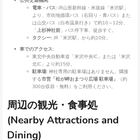
公共交通機関:
電車・バス:
JR山形新幹線・米坂線「米沢駅」
より、市街地循環バス（右回り・青バス）また
は山交バス（白布温泉行き）で約10～12分、
「
上杉神社前
」バス停下車、徒歩すぐ。
タクシー:
JR「米沢駅」から約10分。
車でのアクセス:
東北中央自動車道「米沢中央IC」または「米沢
北IC」より約15分。
駐車場:
神社専用の駐車場はありません。隣接
する
市営「松が岬おまつり広場 駐車場」
（約
300台収容・無料）をご利用ください。
周辺の観光・食事処
(Nearby Attractions and
Dining)