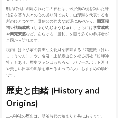
明治時代に創建されたこの神社は、米沢藩の礎を築いた謙
信公を慕う人々の心の拠り所であり、山形県を代表する名
所のひとつです。謙信公の強大な武運にあやかり、
開運招
福
や
諸願成就（しょがんじょうじゅ）
、さらには
学業成就
や
商売繁盛
など、あらゆる「勝利」を願う多くの参拝者が
全国から訪れます。
境内には上杉家の貴重な文化財を収蔵する「稽照殿（けい
しょうでん）」や、名君・上杉鷹山公を祀る摂社「松岬神
社」もあり、歴史ファンはもちろん、パワースポット巡り
や美しい日本の風景を求めるすべての人におすすめの場所
です。
歴史と由緒 (History and
Origins)
上杉神社の歴史は、明治時代の始まりと共にあります。