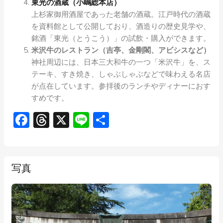
東光の酒蔵（小嶋総本店）
上杉家御用酒屋であった老舗の酒蔵。江戸時代の酒蔵
を資料館として公開しており、酒造りの歴史見学や、
銘酒「東光（とうこう）」の試飲・購入ができます。
米沢牛のレストラン（吉亭、金剛閣、アビシスなど）
神社周辺には、日本三大和牛の一つ「米沢牛」を、ス
テーキ、すき焼き、しゃぶしゃぶなどで味わえる名店
が点在しています。参拝後のランチやディナーにおす
すめです。
Facebook
Threads
X
Line
共
有
写真