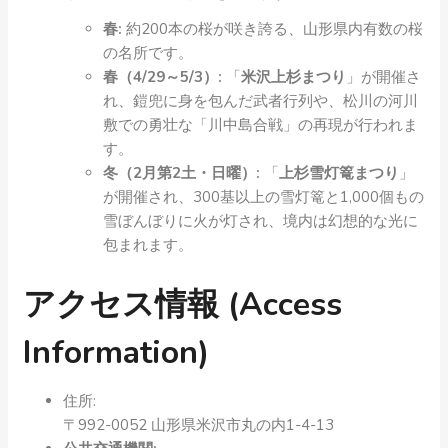
春:
約200本の桜が咲き誇る、山形県内有数の桜
の名所です。
春（4/29～5/3）:
「
米沢上杉まつり
」が開催さ
れ、鎧兜に身を包んだ武者行列や、松川の河川
敷での勇壮な「川中島合戦」の再現が行われま
す。
冬（2月第2土・日曜）:
「
上杉雪灯篭まつり
」
が開催され、300基以上の雪灯篭と1,000個もの
雪ぼんぼりに火が灯され、境内は幻想的な光に
包まれます。
アクセス情報 (Access
Information)
住所:
〒992-0052 山形県米沢市丸の内1-4-13