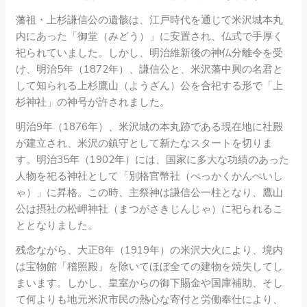
藩祖・上杉謙信公の遺骸は、江戸時代を通じて米沢城本丸
内にあった「御堂（みどう）」に安置され、仏式で手厚く
祀られていました。しかし、明治維新後の神仏分離令を受
け、明治5年（1872年）、謙信公と、米沢藩中興の名君と
して知られる上杉鷹山（ようざん）公を合祀する形で「上
杉神社」の神号が許されました。
明治9年（1876年）、米沢城の本丸跡である現在地に社殿
が建立され、米沢の鎮守として新たなスタートを切りま
す。明治35年（1902年）には、国家に多大な功績のあった
人物を祀る神社として「別格官幣社（べっかくかんぺいし
ゃ）」に昇格。この時、主祭神は謙信公一柱となり、鷹山
公は摂社の松岬神社（まつがさきじんじゃ）に祀られるこ
ととなりました。
残念ながら、大正8年（1919年）の米沢大火により、境内
は宝物館「稽照殿」を除いてほぼ全ての建物を焼失してし
まいます。しかし、皇室からの御下賜金や国庫補助、そし
て何よりも地元米沢市民の熱心な寄付と労働奉仕により、