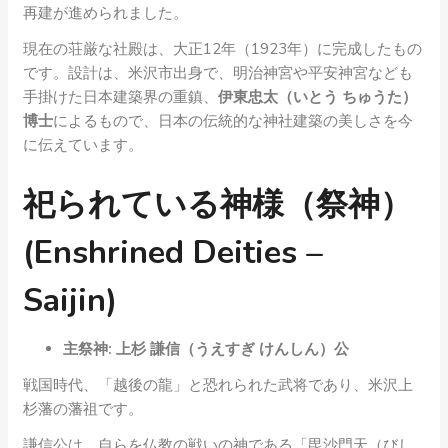
再建が進められました。
現在の荘厳な社殿は、大正12年（1923年）に完成したもの
です。設計は、米沢市出身で、明治神宮や平安神宮なども
手掛けた日本建築界の重鎮、
伊東忠太（いとう ちゅうた）
博士
によるもので、日本の伝統的な神社建築の美しさを今
に伝えています。
祀られている神様（祭神）
(Enshrined Deities –
Saijin)
主祭神: 上杉 謙信（うえすぎ けんしん）公
戦国時代、「越後の龍」と恐れられた武将であり、米沢上
杉藩の藩祖です。
謙信公は、自らを仏教の戦いの神である「毘沙門天（びし