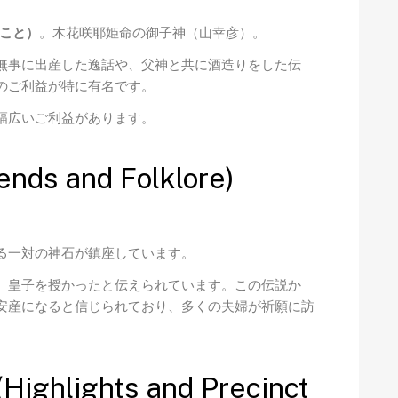
こと）
。木花咲耶姫命の御子神（山幸彦）。
無事に出産した逸話や、父神と共に酒造りをした伝
のご利益が特に有名です。
幅広いご利益があります。
 and Folklore)
る一対の神石が鎮座しています。
、皇子を授かったと伝えられています。この伝説か
安産になると信じられており、多くの夫婦が祈願に訪
lights and Precinct