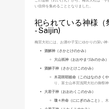
この霊験（れいげん）から、梅宮大社は「子
い信仰を集めることとなりました。
祀られている神様（祭神） (
- Saijin)
梅宮大社には、お酒や子宝にゆかりの深い神
酒解神（さかとけのかみ）
大山祇神（おおやまづみのかみ）
酒解子神（さかとけこのかみ）
木花咲耶姫命（このはなのさくや
り、富士山本宮浅間大社の御祭神
大若子神（おおわくこのかみ）
瓊々杵命（ににぎのみこと）
。木