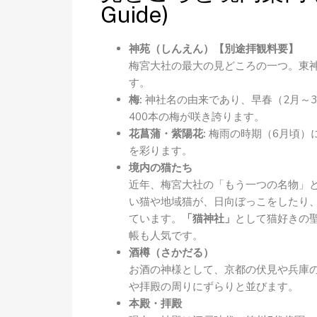
Guide)
神苑（しんえん）【別途拝観料要】
梅宮大社の最大の見どころの一つ。東
す。
梅:
神社名の由来であり、早春（2月～3
400本の梅が咲き誇ります。
花菖蒲・紫陽花:
梅雨の時期（6月頃）に
を彩ります。
境内の猫たち
近年、梅宮大社の「もう一つの名物」
い猫や地域猫が、日向ぼっこをしたり
ています。
「猫神社」
として猫好きの
帳も人気です。
酒樽（さかだる）
お酒の神様として、京都の伏見や兵庫
や拝殿の周りにずらりと並びます。
本殿・拝殿