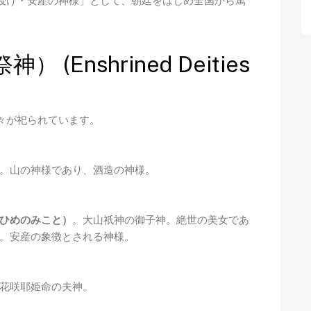
授け・安産の神様」として、朝廷をはじめ全国から篤
Enshrined Deities
々が祀られています。
。山の神様であり、酒造の神様。
ひめのみこと）
。大山祇神の御子神。絶世の美女であ
。安産の象徴とされる神様。
花咲耶姫命の夫神。