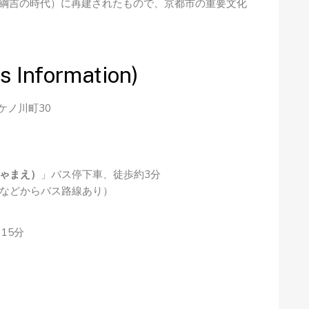
・綱吉の時代）に再建されたもので、京都市の重要文化
nformation)
ケノ川町30
ゃまえ）
」バス停下車、徒歩約3分
などからバス路線あり）
15分