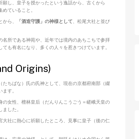
祈願し、皇子を授かったという逸話から、古くから
集めていること。
とから、
「酒造守護」の神様として
、松尾大社と並び
の名所である神苑や、近年では境内のあちこちで参拝
しても有名になり、多くの人々を惹きつけています。
d Origins)
（たちばな）氏の氏神として、現在の京都府南部（綴
います。
身の女性、檀林皇后（だんりんこうごう＝嵯峨天皇の
しました。
宮大社に熱心に祈願したところ、見事に皇子（後の仁