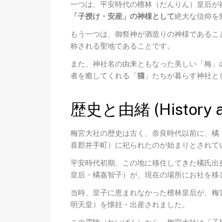
一つは、平安時代の檀林（だんりん）皇后が
「子授け・安産」の神様として
絶大な信仰を
もう一つは、御祭神が酒造りの神様であるこ
称される聖地であることです。
また、神社名の由来ともなった美しい「梅」
者を癒してくれる「
猫
」たちが暮らす神社と
歴史と由緒 (History an
梅宮大社の歴史は古く、奈良時代以前に、橘
喜郡井手町）に祀られたのが始まりとされて
平安時代初期、この地に移住してきた橘氏出
皇后・橘嘉智子）が、現在の場所にお社を移
当時、皇子に恵まれなかった檀林皇后が、梅
明天皇）を懐妊・出産されました。