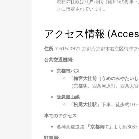
現在の社殿は江戸時代（徳川5代将軍
財に指定されています。
アクセス情報 (Access I
住所:
〒615-0921 京都府京都市右京区梅津フ
公共交通機関:
京都市バス
「
梅宮大社前（うめのみやたいし
（京都駅、四条河原町、四条大宮
阪急嵐山線
「
松尾大社駅
」下車、徒歩約10～
車でのアクセス:
名神高速道路
「京都南IC」
より約30分
駐車場: