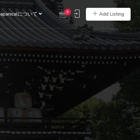
0
Add Listing
Japanicalについて