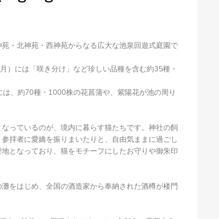
神苑・北神苑・西神苑からなる広大な池泉回遊式庭園で
月）には「咲き分け」など珍しい品種を含む約35種・
は、約70種・1000株の花菖蒲や、紫陽花が池の周り
となっているのが、境内に暮らす猫たちです。神社の飼
、参拝者に愛嬌を振りまいたりと、自由気ままに過ごし
聖地となっており、猫をモチーフにしたお守りや御朱印
の灘をはじめ、全国の酒造家から奉納された酒樽が楼門