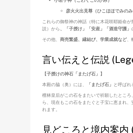
小若子神（こわくこのかみ）
彦火火出見尊（ひこほほでみのみ
これらの御祭神の神話（特に木花咲耶姫命が
説）から
、「子授け」「安産」「酒造守護」
その他、
商売繁盛、縁結び、学業成就など
、
言い伝えと伝説 (Legends
【子授けの神石「またげ石」】
本殿の脇（奥）には、
「またげ石」
と呼ばれ
檀林皇后がこの石をまたいで祈願したところ
ら、現在もこの石をまたぐと子宝に恵まれ、
れます。
見どころと境内案内 (High