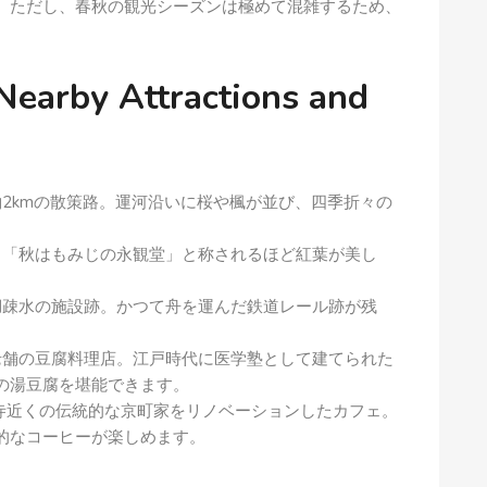
。ただし、春秋の観光シーズンは極めて混雑するため、
by Attractions and
2kmの散策路。運河沿いに桜や楓が並び、四季折々の
「秋はもみじの永観堂」と称されるほど紅葉が美し
。
疎水の施設跡。かつて舟を運んだ鉄道レール跡が残
。
舗の豆腐料理店。江戸時代に医学塾として建てられた
の湯豆腐を堪能できます。
寺近くの伝統的な京町家をリノベーションしたカフェ。
的なコーヒーが楽しめます。