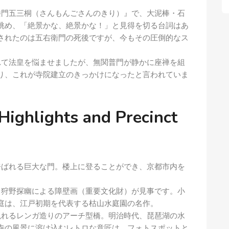
門五三桐（さんもんごさんのきり）』で、大泥棒・石
眺め、「絶景かな、絶景かな！」と見得を切る台詞はあ
されたのは五右衛門の死後ですが、今もその圧倒的なス
て法皇を悩ませましたが、無関普門が静かに座禅を組
り、これが寺院建立のきっかけになったと言われていま
ights and Precinct
ばれる巨大な門。楼上に登ることができ、京都市内を
狩野探幽による障壁画（重要文化財）が見事です。小
庭は、江戸初期を代表する枯山水庭園の名作。
れるレンガ造りのアーチ型橋。明治時代、琵琶湖の水
寺の風景に溶け込むレトロな意匠は、フォトスポットと