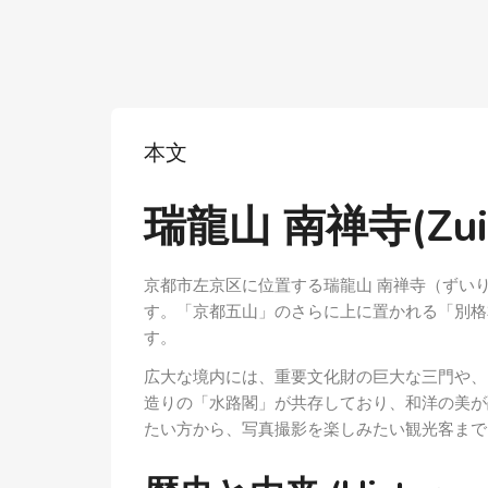
本文
瑞龍山 南禅寺(Zuiry
京都市左京区に位置する瑞龍山 南禅寺（ずい
す。「京都五山」のさらに上に置かれる「別格
す。
広大な境内には、重要文化財の巨大な三門や、
造りの「水路閣」が共存しており、和洋の美が
たい方から、写真撮影を楽しみたい観光客まで