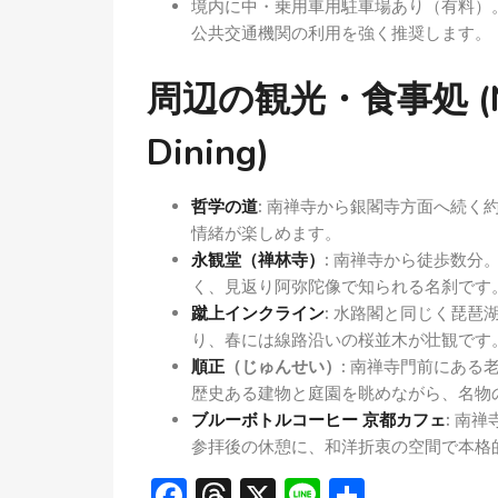
境内に中・乗用車用駐車場あり（有料）
公共交通機関の利用を強く推奨します。
周辺の観光・食事処 (Near
Dining)
哲学の道
:
南禅寺から銀閣寺方面へ続く約
情緒が楽しめます。
永観堂（禅林寺）
:
南禅寺から徒歩数分。
く、見返り阿弥陀像で知られる名刹です
蹴上インクライン
:
水路閣と同じく琵琶湖
り、春には線路沿いの桜並木が壮観です
順正
（じゅんせい）:
南禅寺門前にある老
歴史ある建物と庭園を眺めながら、名物
ブルーボトルコーヒー 京都カフェ
:
南禅
参拝後の休憩に、和洋折衷の空間で本格
Facebook
Threads
X
Line
共