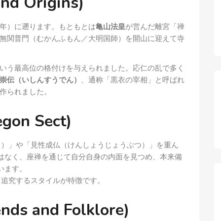
d Origins)
1年）に遡ります。もともとは
亀山法皇
が営んだ離宮「禅
無関普門（むかんふもん／大明国師）を開山に迎えて寺
いう最高位の格付けを与えられました。応仁の乱で多く
崇伝（いしんすうでん）
、通称「黒衣の宰相」と呼ばれ
作られました。
gon Sect)
）」や「見性成仏（けんしょうじょうぶつ）」を重ん
はなく、座禅を通じて自分自身の内面を見つめ、本来備
います。
を追究するスタイルが特徴です。
 and Folklore)