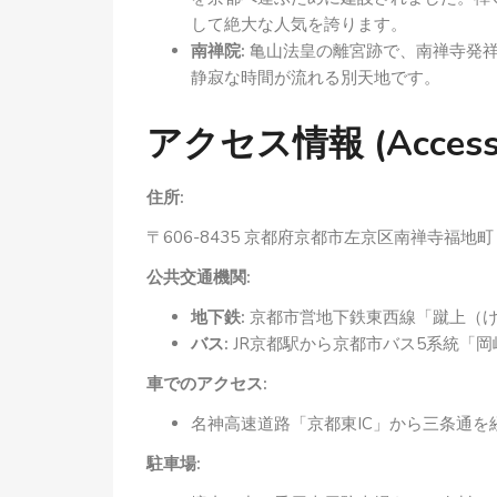
して絶大な人気を誇ります。
南禅院:
亀山法皇の離宮跡で、南禅寺発祥
静寂な時間が流れる別天地です。
アクセス情報 (Access I
住所:
〒606-8435 京都府京都市左京区南禅寺福地町
公共交通機関:
地下鉄:
京都市営地下鉄東西線「蹴上（け
バス:
JR京都駅から京都市バス5系統「岡
車でのアクセス:
名神高速道路「京都東IC」から三条通を経
駐車場: