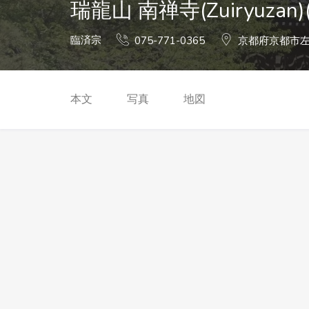
瑞龍山 南禅寺(Zuiryuzan)(N
臨済宗
075-771-0365
京都府京都市
本文
写真
地図