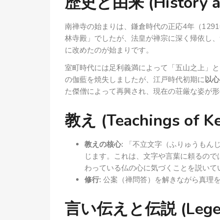
歴史と由来 (History an
南禅寺の始まりは、鎌倉時代の正応4年（129
林寺殿」でしたが、法皇が禅宗に深く帰依し、
に改めたのが始まりです。
室町時代には足利義満によって「五山之上」と
の伽藍を焼失しましたが、江戸時代初期に
以心
た傑僧によって再興され、現在の荘厳な姿が形
教え (Teachings of Ke
教えの核心:
「不立文字（ふりゅうもんじ
じます。これは、文字や言葉に頼るので
わっている仏の心に気づくことを説いて
修行:
公案（禅問答）を解きながら真理
言い伝えと伝説 (Legends