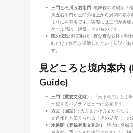
三門と石川五右衛門:
歌舞伎の名場面『楼
川五右衛門が三門の楼上から満開の桜を
まりにも有名です。実際には三門が再建
ケール感は「絶景」そのものです。
龍の伝説:
離宮時代、夜な夜な妖怪が現れ
むだけで妖怪が退散したという伝説があ
す。
見どころと境内案内 (Highl
Guide)
三門（重要文化財）:
「天下竜門」とも呼
一望するパノラマビューは必見です。
方丈（国宝）:
大方丈と小方丈からなり、
堀遠州作と伝えられる「虎の児渡し」の
水路閣（登録有形文化財）:
境内に突如現
を京都へ運ぶために建設されました。禅