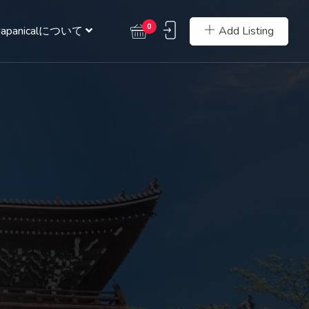
0
Add Listing
Japanicalについて