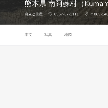
熊本県 南阿蘇村（Kumamoto
自立と生産
0967-67-1111
〒869-1
本文
写真
地図