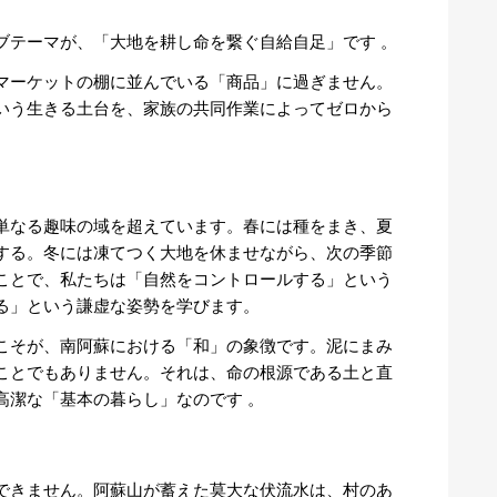
ブテーマが、「大地を耕し命を繋ぐ自給自足」です
。
マーケットの棚に並んでいる「商品」に過ぎません。
いう生きる土台を、家族の共同作業によってゼロから
単なる趣味の域を超えています。春には種をまき、夏
する。冬には凍てつく大地を休ませながら、次の季節
ことで、私たちは「自然をコントロールする」という
る」という謙虚な姿勢を学びます。
こそが、南阿蘇における「和」の象徴です。泥にまみ
ことでもありません。それは、命の根源である土と直
高潔な「基本の暮らし」なのです
。
できません。阿蘇山が蓄えた莫大な伏流水は、村のあ