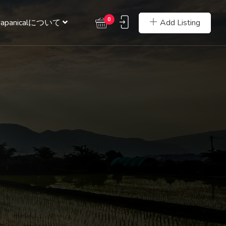
0
Add Listing
Japanicalについて