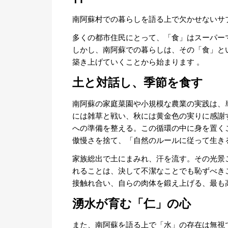
南阿蘇村での暮らしを語る上で欠かせないサ
多くの都市住民にとって、「食」はスーパー
しかし、南阿蘇での暮らしは、その「食」と
築き上げていくことから始まります
。
土と対話し、季節を食す
南阿蘇の家庭菜園や小規模な農業の実践は、
には雑草と戦い、秋には黄金色の実りに感謝
への準備を整える。この循環の中に身を置く
傲慢さを捨て、「自然のルールに従って生き
家族総出で土にまみれ、汗を流す。その光景
れることは、決して不潔なことでも恥ずべき
接触れ合い、自らの肉体を鍛え上げる、最も
湧水が育む「仁」の心
また、南阿蘇を語る上で「水」の存在は無視