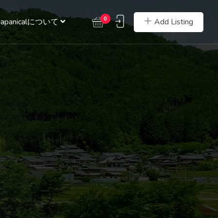
0
Add Listing
Japanicalについて