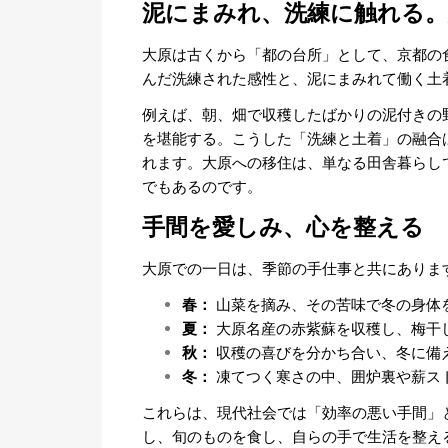
泥にまみれ、洗練に触れる。
大原は古くから「都の台所」として、京都の
んだ洗練された感性と、泥にまみれて働く土
例えば、朝、畑で収穫したばかりの泥付きの
を堪能する。こうした「洗練と土着」の融合
れます。大原への移住は、単なる田舎暮らし
でもあるのです。
手間を愛しみ、心を整える
大原での一日は、季節の手仕事と共にありま
春：
山菜を摘み、その苦味で冬の身体
夏：
大原名産の赤紫蘇を収穫し、梅干
秋：
収穫の喜びを分かち合い、冬に備
冬：
凍てつく寒さの中、囲炉裏や薪ス
これらは、現代社会では「効率の悪い手間」
し、旬のものを食し、自らの手で生活を整え