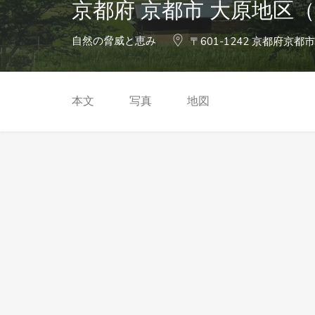
京都府 京都市 大原地区（Ky
自然の脅威と恵み
〒601-1242 京都府京
本文
写真
地図