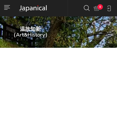
0
温故知新
（Art&History）