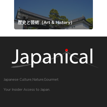
歴史と芸術（Art & History）
Japanese Culture,Nature,Gourmet
Your Insider Access to Japan.