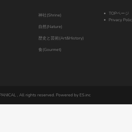
TOPページ
神社(Shrine)
Privacy Poli
自然(Nature)
歴史と芸術(Art&History)
食(Gourmet)
ANICAL , All rights reserved. Powered by ES.inc