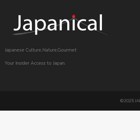
Japanese Culture,Nature,Gourmet
Your Insider Access to Japan.
©2025 JAP