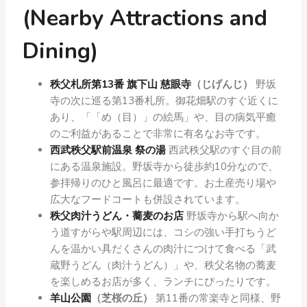
(Nearby Attractions and
Dining)
秩父札所第13番 旗下山 慈眼寺
（じげんじ）
野坂
寺の次に巡る第13番札所。御花畑駅のすぐ近くに
あり、「「め（目）」の絵馬」や、目の病気平癒
のご利益があることで非常に有名なお寺です。
西武秩父駅前温泉 祭の湯
西武秩父駅のすぐ目の前
にある温泉施設。野坂寺から徒歩約10分なので、
参拝帰りのひと風呂に最適です。お土産売り場や
広大なフードコートも併設されています。
秩父肉汁うどん・蕎麦のお店
野坂寺から駅へ向か
う道すがらや駅周辺には、コシの強い手打ちうど
んを温かい具だくさんの肉汁につけて食べる「武
蔵野うどん（肉汁うどん）」や、秩父名物の蕎麦
を楽しめるお店が多く、ランチにぴったりです。
羊山公園
（芝桜の丘）
第11番の常楽寺と同様、野