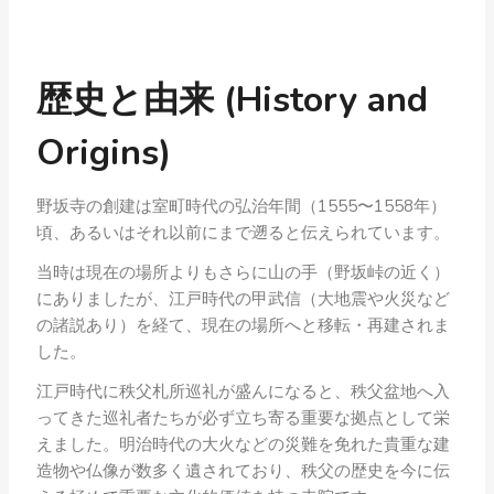
歴史と由来 (History and
Origins)
野坂寺の創建は室町時代の弘治年間（1555〜1558年）
頃、あるいはそれ以前にまで遡ると伝えられています。
当時は現在の場所よりもさらに山の手（野坂峠の近く）
にありましたが、江戸時代の甲武信（大地震や火災など
の諸説あり）を経て、現在の場所へと移転・再建されま
した。
江戸時代に秩父札所巡礼が盛んになると、秩父盆地へ入
ってきた巡礼者たちが必ず立ち寄る重要な拠点として栄
えました。明治時代の大火などの災難を免れた貴重な建
造物や仏像が数多く遺されており、秩父の歴史を今に伝