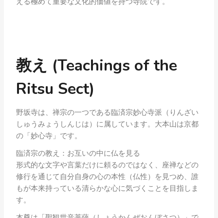
える極めて重要な文化的価値を持つ寺院です。
教え (Teachings of the
Ritsu Sect)
野坂寺は、禅宗の一つである臨済宗妙心寺派（りんざい
しゅうみょうしんじは）に属しています。大本山は京都
の「妙心寺」です。
臨済宗の教え：お互いの中に仏を見る
形式的な文字や言葉だけに頼るのではなく、座禅などの
修行を通じて自分自身の心の本性（仏性）を見つめ、誰
もが本来持っている清らかな心に気づくことを目指しま
す。
本尊は「聖観世音菩薩（しょうかんぜおんぼさつ）」で