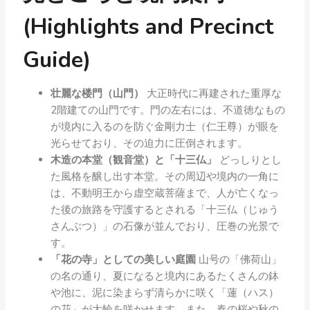
(Highlights and Precinct
Guide)
壮麗な楼門（山門）
大正時代に再建された重厚な
2階建ての山門です。門の左右には、不道徳なもの
が境内に入るのを防ぐ金剛力士（仁王尊）が眼を
光らせており、その迫力に圧倒されます。
木造の本堂（観音堂）と「十三仏」
どっしりとし
た風格を醸し出す本堂。その周辺や境内の一角に
は、不動明王から虚空蔵菩薩まで、人が亡くなっ
た後の旅路を守護するとされる「十三仏（じゅう
さんぶつ）」の石像が並んでおり、圧巻の光景で
す。
「花の寺」としての美しい庭園
山号の「佛荷山」
の名の通り、夏になると境内にあるたくさんの鉢
や池に、泥に染まらず清らかに咲く「蓮（ハス）
の花」が大輪を咲かせます。また、春の桜や秋の