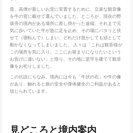
昔、高僧が新しいお堂に安置するために、立派な観音像
を牛の背に載せて運んでいました。ところが、現在の野
坂寺の境内がある場所に差し掛かった途端、それまで元
気に歩いていた牛が急に足を止め、その場にパタリと伏
せて（寝転んで）しまい、どれだけ急かしても頑として
動かなくなってしまいました。 人々は「これは観音様が
この場所を気に入り、ここにお留まりになりたいという
お告げに違いない」と悟り、その地に堂宇を建てて観音
像をお祀りしました。
この伝説にちなみ、境内には今も「牛伏の石」や牛の像
があり、触れると旅の安全や身体健全のご利益があると
信じられています。
見どころと境内案内