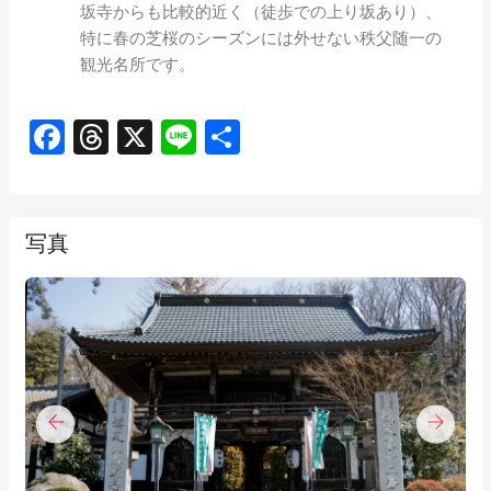
坂寺からも比較的近く（徒歩での上り坂あり）、
特に春の芝桜のシーズンには外せない秩父随一の
観光名所です。
Facebook
Threads
X
Line
共
有
写真