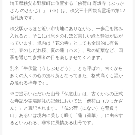
埼玉県秩父市野坂町に位置する「佛荷山 野坂寺（ぶっか
ざん のさかじ）」（※）は、秩父三十四観音霊場の第12
番札所です。
秩父駅からほど近い市街地にありながら、一歩足を踏み
入れると、そこには息をのむほど美しい緑と静寂が広が
っています。境内は「花の寺」としても全国的に有名
で、春のしだれ桜、夏の蓮（ハス）、秋の紅葉など、四
季を通じて参拝者の目を楽しませてくれます。
別名「牛伏堂（うしぶせどう）」とも呼ばれ、古くから
多くの人々の心の拠り所となってきた、格式高くも温か
み溢れる禅寺です。
※ご提示いただいた山号「仏道山」は、古くからの正式
な寺記や霊場順礼の記録においては「佛荷山（ぶっかざ
ん）」と表記されます。「仏の荷（にない）を背負う
山」あるいは境内に美しく咲く「蓮（荷華）」に由来す
るといわれる、非常に風情ある山号です。