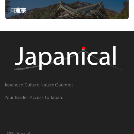
日蓮宗
Japanese Culture,Nature,Gourmet
Your Insider Access to Japan.
神社(Shrine)