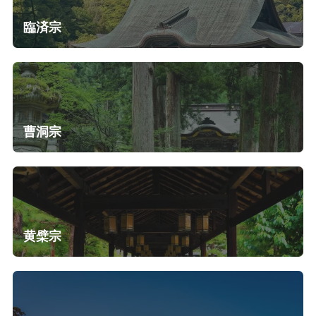
臨済宗
曹洞宗
黄檗宗