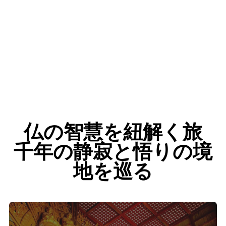
仏の智慧を紐解く旅
千年の静寂と悟りの境
地を巡る