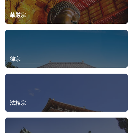
華厳宗
律宗
法相宗