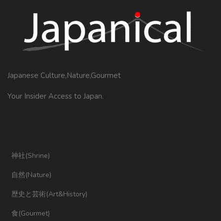
Japanese Culture,Nature,Gourmet
Your Insider Access to Japan.
神社(Shrine)
自然(Nature)
歴史と芸術(Art&History)
食(Gourmet)