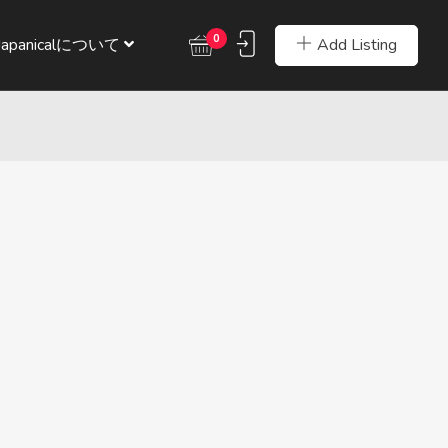
0
Add Listing
Japanicalについて