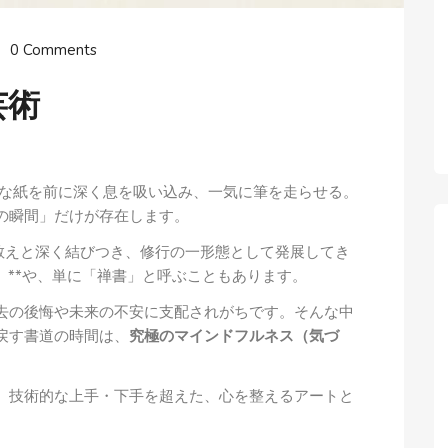
0 Comments
芸術
白な紙を前に深く息を吸い込み、一気に筆を走らせる。
の瞬間」だけが存在します。
の教えと深く結びつき、修行の一形態として発展してき
」**や、単に「禅書」と呼ぶこともあります。
去の後悔や未来の不安に支配されがちです。そんな中
戻す書道の時間は、
究極のマインドフルネス（気づ
の皆様に、技術的な上手・下手を超えた、心を整えるアートと