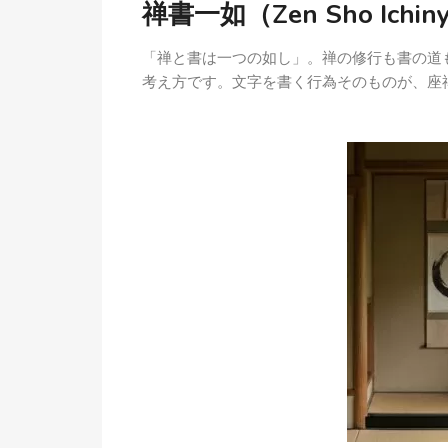
禅書一如（Zen Sho Ichin
「禅と書は一つの如し」。禅の修行も書の道
考え方です。文字を書く行為そのものが、座禅（