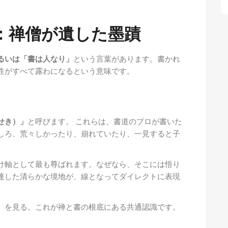
：禅僧が遺した墨蹟
るいは「書は人なり」
という言葉があります。書かれ
性がすべて露わになるという意味です。
せき）」
と呼びます。 これらは、書道のプロが書いた
しろ、荒々しかったり、崩れていたり、一見すると子
け軸として最も尊ばれます。なぜなら、そこには悟り
達した清らかな境地が、線となってダイレクトに表現
）を見る。これが禅と書の根底にある共通認識です。